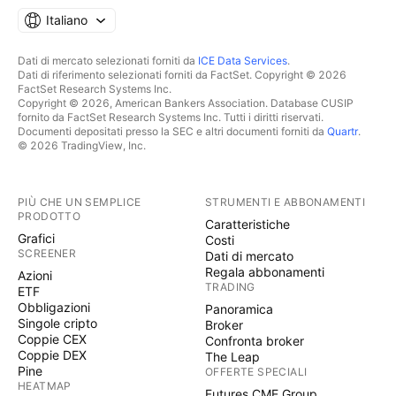
Italiano
Dati di mercato selezionati forniti da
ICE Data Services
.
Dati di riferimento selezionati forniti da FactSet. Copyright © 2026
FactSet Research Systems Inc.
Copyright © 2026, American Bankers Association. Database CUSIP
fornito da FactSet Research Systems Inc. Tutti i diritti riservati.
Documenti depositati presso la SEC e altri documenti forniti da
Quartr
.
© 2026 TradingView, Inc.
PIÙ CHE UN SEMPLICE
STRUMENTI E ABBONAMENTI
PRODOTTO
Caratteristiche
Grafici
Costi
SCREENER
Dati di mercato
Regala abbonamenti
Azioni
TRADING
ETF
Obbligazioni
Panoramica
Singole cripto
Broker
Coppie CEX
Confronta broker
Coppie DEX
The Leap
Pine
OFFERTE SPECIALI
HEATMAP
Futures CME Group