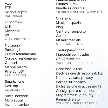
Azioni
Futures Eurex
ETF
Bundle azioni USA
Singole cripto
INFORMAZIONI SULLA SOCIETÀ
CALENDARI
Chi siamo
Economico
Missione spaziale
Utili
Blog
Dividendi
Centro di supporto
IPO
Carriere
ALTRI PRODOTTI
Kit multimediale
MERCHANDISING
Notiziario
Portafogli
TradingView Shop
Grafici fondamentali
I tarocchi per i trader
Curve di rendimento
C63 TradeTime
Opzioni
POLITICHE E SICUREZZA
Mappe macro
Condizioni d'uso
Pine Script®
Declinazione di responsabilità
APPLICAZIONI
Normativa sulla privacy
Smartphone
Politica sui cookies
Desktop
Dichiarazione di accessibilità
COMMUNITY
Consigli per la sicurezza
Programma bug bounty
Social network
Pagina di stato
Muro social
SOLUZIONI PER LE AZIENDE
Invita un amico