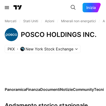
Inizia
Mercati
/
Stati Uniti
/
Azioni
/
Minerali non energetici
/
Ac
POSCO HOLDINGS INC.
PKX
New York Stock Exchange
Panoramica
Finanza
Documenti
Notizie
Community
Tecnic
Andamento storico stagionale