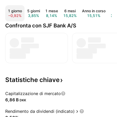
1 giorno
5 giorni
1 mese
6 mesi
Anno in corso
1 
−0,92%
3,85%
8,14%
15,82%
15,51%
31
Confronta con SJF Bank A/S
Statistiche
chiave
Capitalizzazione di mercato
‪6,86 B‬
DKK
Rendimento da dividendi (indicato)