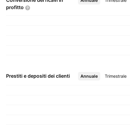
Conversione dei ricavi in
Annuale
Altro
Trimestrale
profitto
Prestiti e depositi dei clienti
Annuale
Altro
Trimestrale