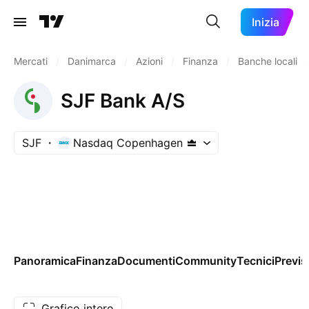
Inizia
Mercati
/
Danimarca
/
Azioni
/
Finanza
/
Banche locali
/
SJF Bank A/S
SJF
Nasdaq Copenhagen
Panoramica
Finanza
Documenti
Community
Tecnici
Previs
Grafico intero