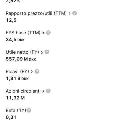
2,52%
Rapporto prezzo/utili (TTM)
12,5
EPS base (TTM)
34,5
DKK
Utile netto (FY)
‪557,09 M‬
DKK
Ricavi (FY)
‪1,81 B‬
DKK
Azioni circolanti
‪11,32 M‬
Beta (1Y)
0,31