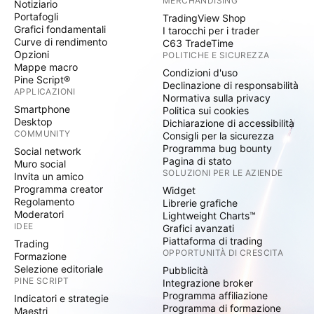
MERCHANDISING
Notiziario
Portafogli
TradingView Shop
Grafici fondamentali
I tarocchi per i trader
Curve di rendimento
C63 TradeTime
Opzioni
POLITICHE E SICUREZZA
Mappe macro
Condizioni d'uso
Pine Script®
Declinazione di responsabilità
APPLICAZIONI
Normativa sulla privacy
Smartphone
Politica sui cookies
Desktop
Dichiarazione di accessibilità
COMMUNITY
Consigli per la sicurezza
Programma bug bounty
Social network
Pagina di stato
Muro social
SOLUZIONI PER LE AZIENDE
Invita un amico
Programma creator
Widget
Regolamento
Librerie grafiche
Moderatori
Lightweight Charts™
IDEE
Grafici avanzati
Piattaforma di trading
Trading
OPPORTUNITÀ DI CRESCITA
Formazione
Selezione editoriale
Pubblicità
PINE SCRIPT
Integrazione broker
Programma affiliazione
Indicatori e strategie
Programma di formazione
Maestri