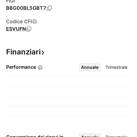
FIGI
BBG00BL5GBT7
Codice CFI
ESVUFN
Finanziari
Performance
Annuale
Altro
Trimestrale