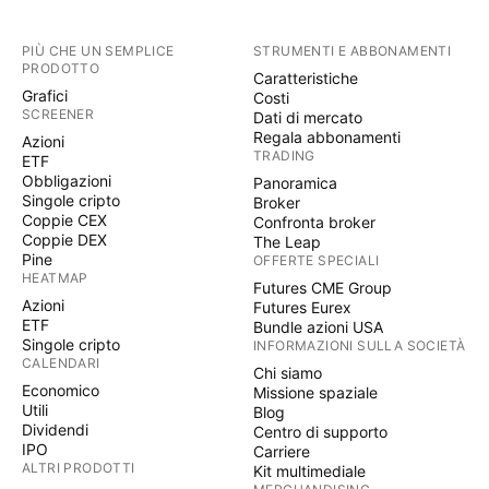
PIÙ CHE UN SEMPLICE
STRUMENTI E ABBONAMENTI
PRODOTTO
Caratteristiche
Grafici
Costi
SCREENER
Dati di mercato
Regala abbonamenti
Azioni
TRADING
ETF
Obbligazioni
Panoramica
Singole cripto
Broker
Coppie CEX
Confronta broker
Coppie DEX
The Leap
Pine
OFFERTE SPECIALI
HEATMAP
Futures CME Group
Azioni
Futures Eurex
ETF
Bundle azioni USA
Singole cripto
INFORMAZIONI SULLA SOCIETÀ
CALENDARI
Chi siamo
Economico
Missione spaziale
Utili
Blog
Dividendi
Centro di supporto
IPO
Carriere
ALTRI PRODOTTI
Kit multimediale