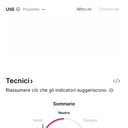
Utili
Annuale
Altro
Trimestrale
Prossimo
:
—
Tecnici
Riassumere ciò che gli indicatori
suggeriscono.
Sommario
Neutro
Vendi
Compra