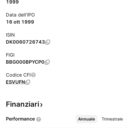
1999
Data dell'IPO
16 ott 1999
ISIN
DK0060726743
FIGI
BBG000BPYCP0
Codice CFI
ESVUFN
Finanziari
Performance
Annuale
Altro
Trimestrale