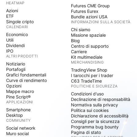
HEATMAP
Futures CME Group
Azioni
Futures Eurex
ETF
Bundle azioni USA
Singole cripto
INFORMAZIONI SULLA SOCIETÀ
CALENDARI
Chi siamo
Economico
Missione spaziale
Utili
Blog
Dividendi
Centro di supporto
IPO
Carriere
ALTRI PRODOTTI
Kit multimediale
MERCHANDISING
Notiziario
Portafogli
TradingView Shop
Grafici fondamentali
I tarocchi per i trader
Curve di rendimento
C63 TradeTime
Opzioni
POLITICHE E SICUREZZA
Mappe macro
Condizioni d'uso
Pine Script®
Declinazione di responsabilità
APPLICAZIONI
Normativa sulla privacy
Smartphone
Politica sui cookies
Desktop
Dichiarazione di accessibilità
COMMUNITY
Consigli per la sicurezza
Programma bug bounty
Social network
Pagina di stato
Muro social