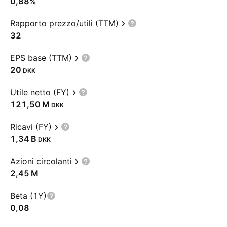
0,88%
Rapporto prezzo/utili (TTM)
32
EPS base (TTM)
20
DKK
Utile netto (FY)
‪121,50 M‬
DKK
Ricavi (FY)
‪1,34 B‬
DKK
Azioni circolanti
‪2,45 M‬
Beta (1Y)
0,08