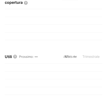
copertura
Utili
Annuale
Altro
Trimestrale
Prossimo
:
—