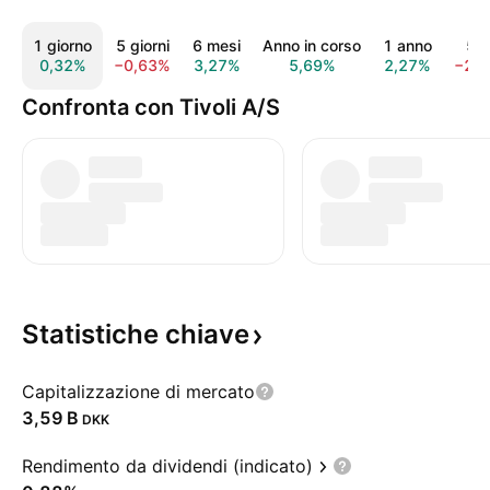
1 giorno
5 giorni
6 mesi
Anno in corso
1 anno
5 a
0,32%
−0,63%
3,27%
5,69%
2,27%
−24
Confronta con Tivoli A/S
Statistiche
chiave
Capitalizzazione di mercato
‪3,59 B‬
DKK
Rendimento da dividendi (indicato)