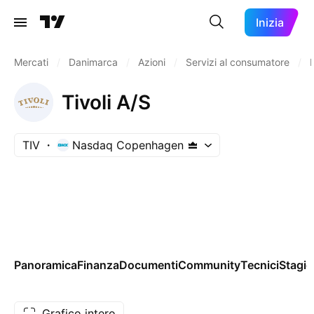
Inizia
Mercati
/
Danimarca
/
Azioni
/
Servizi al consumatore
/
Tivoli A/S
TIV
Nasdaq Copenhagen
Panoramica
Finanza
Documenti
Community
Tecnici
Stagio
Grafico intero