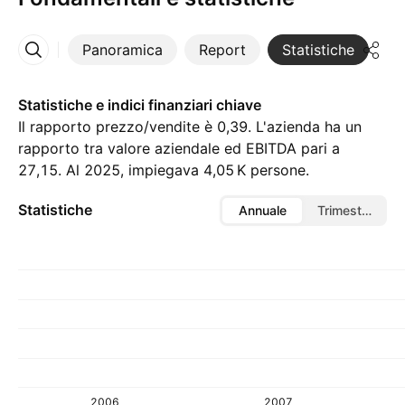
Panoramica
Report
Statistiche
Di
Altro
Statistiche e indici finanziari chiave
Il rapporto prezzo/vendite è 0,39. L'azienda ha un
rapporto tra valore aziendale ed EBITDA pari a
27,15. Al 2025, impiegava ‪4,05 K‬ persone.
Statistiche
Annuale
Trimestrale
2006
2007