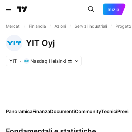
Inizia
Mercati
/
Finlandia
/
Azioni
/
Servizi industriali
/
Progetta
YIT Oyj
YIT
Nasdaq Helsinki
Panoramica
Finanza
Documenti
Community
Tecnici
Previs
Fondamentali e statistiche