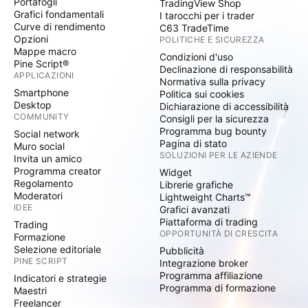
Portafogli
TradingView Shop
Grafici fondamentali
I tarocchi per i trader
Curve di rendimento
C63 TradeTime
Opzioni
POLITICHE E SICUREZZA
Mappe macro
Condizioni d'uso
Pine Script®
Declinazione di responsabilità
APPLICAZIONI
Normativa sulla privacy
Smartphone
Politica sui cookies
Desktop
Dichiarazione di accessibilità
COMMUNITY
Consigli per la sicurezza
Programma bug bounty
Social network
Pagina di stato
Muro social
SOLUZIONI PER LE AZIENDE
Invita un amico
Programma creator
Widget
Regolamento
Librerie grafiche
Moderatori
Lightweight Charts™
IDEE
Grafici avanzati
Piattaforma di trading
Trading
OPPORTUNITÀ DI CRESCITA
Formazione
Selezione editoriale
Pubblicità
PINE SCRIPT
Integrazione broker
Programma affiliazione
Indicatori e strategie
Programma di formazione
Maestri
Freelancer