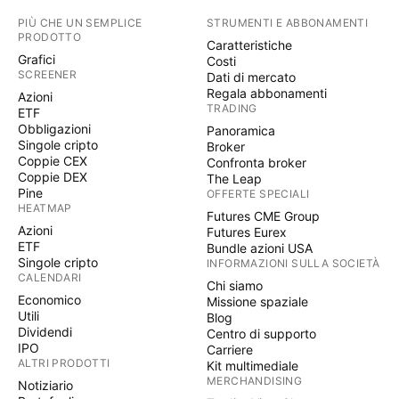
PIÙ CHE UN SEMPLICE
STRUMENTI E ABBONAMENTI
PRODOTTO
Caratteristiche
Grafici
Costi
SCREENER
Dati di mercato
Regala abbonamenti
Azioni
TRADING
ETF
Obbligazioni
Panoramica
Singole cripto
Broker
Coppie CEX
Confronta broker
Coppie DEX
The Leap
Pine
OFFERTE SPECIALI
HEATMAP
Futures CME Group
Azioni
Futures Eurex
ETF
Bundle azioni USA
Singole cripto
INFORMAZIONI SULLA SOCIETÀ
CALENDARI
Chi siamo
Economico
Missione spaziale
Utili
Blog
Dividendi
Centro di supporto
IPO
Carriere
ALTRI PRODOTTI
Kit multimediale
MERCHANDISING
Notiziario