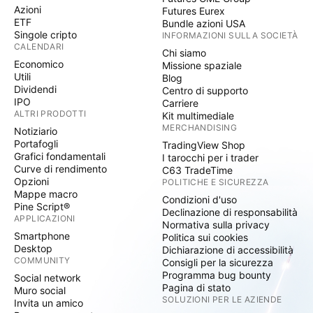
Azioni
Futures Eurex
ETF
Bundle azioni USA
Singole cripto
INFORMAZIONI SULLA SOCIETÀ
CALENDARI
Chi siamo
Economico
Missione spaziale
Utili
Blog
Dividendi
Centro di supporto
IPO
Carriere
ALTRI PRODOTTI
Kit multimediale
MERCHANDISING
Notiziario
Portafogli
TradingView Shop
Grafici fondamentali
I tarocchi per i trader
Curve di rendimento
C63 TradeTime
Opzioni
POLITICHE E SICUREZZA
Mappe macro
Condizioni d'uso
Pine Script®
Declinazione di responsabilità
APPLICAZIONI
Normativa sulla privacy
Smartphone
Politica sui cookies
Desktop
Dichiarazione di accessibilità
COMMUNITY
Consigli per la sicurezza
Programma bug bounty
Social network
Pagina di stato
Muro social
SOLUZIONI PER LE AZIENDE
Invita un amico