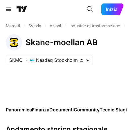
Inizia
Mercati
/
Svezia
/
Azioni
/
Industrie di trasformazione
/
Skane-moellan AB
SKMO
Nasdaq Stockholm
Panoramica
Finanza
Documenti
Community
Tecnici
Stagio
Andamento storico stagionale