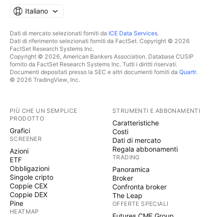
Italiano
Dati di mercato selezionati forniti da
ICE Data Services
.
Dati di riferimento selezionati forniti da FactSet. Copyright © 2026
FactSet Research Systems Inc.
Copyright © 2026, American Bankers Association. Database CUSIP
fornito da FactSet Research Systems Inc. Tutti i diritti riservati.
Documenti depositati presso la SEC e altri documenti forniti da
Quartr
.
© 2026 TradingView, Inc.
PIÙ CHE UN SEMPLICE
STRUMENTI E ABBONAMENTI
PRODOTTO
Caratteristiche
Grafici
Costi
SCREENER
Dati di mercato
Regala abbonamenti
Azioni
TRADING
ETF
Obbligazioni
Panoramica
Singole cripto
Broker
Coppie CEX
Confronta broker
Coppie DEX
The Leap
Pine
OFFERTE SPECIALI
HEATMAP
Futures CME Group