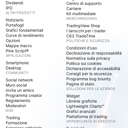
Dividendi
Centro di supporto
IPO
Carriere
ALTRI PRODOTTI
Kit multimediale
MERCHANDISING
Notiziario
Portafogli
TradingView Shop
Grafici fondamentali
I tarocchi per i trader
Curve di rendimento
C63 TradeTime
Opzioni
POLITICHE E SICUREZZA
Mappe macro
Condizioni d'uso
Pine Script®
Declinazione di responsabilità
APPLICAZIONI
Normativa sulla privacy
Smartphone
Politica sui cookies
Desktop
Dichiarazione di accessibilità
COMMUNITY
Consigli per la sicurezza
Programma bug bounty
Social network
Pagina di stato
Muro social
SOLUZIONI PER LE AZIENDE
Invita un amico
Programma creator
Widget
Regolamento
Librerie grafiche
Moderatori
Lightweight Charts™
IDEE
Grafici avanzati
Piattaforma di trading
Trading
OPPORTUNITÀ DI CRESCITA
Formazione
Selezione editoriale