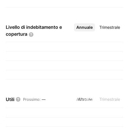
Livello di indebitamento e
Annuale
Altro
Trimestrale
copertura
Utili
Annuale
Altro
Trimestrale
Prossimo
:
—