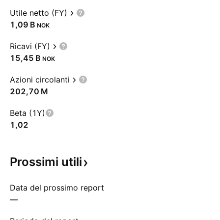
Utile netto (FY)
‪1,09 B‬
NOK
Ricavi (FY)
‪15,45 B‬
NOK
Azioni circolanti
‪202,70 M‬
Beta (1Y)
1,02
Prossimi
utili
Data del prossimo report
—