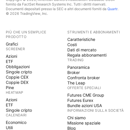
fornito da FactSet Research Systems Inc. Tutti i diritti riservati.
Documenti depositati presso la SEC e altri documenti forniti da
Quartr
.
© 2026 TradingView, Inc.
PIÙ CHE UN SEMPLICE
STRUMENTI E ABBONAMENTI
PRODOTTO
Caratteristiche
Grafici
Costi
SCREENER
Dati di mercato
Regala abbonamenti
Azioni
TRADING
ETF
Obbligazioni
Panoramica
Singole cripto
Broker
Coppie CEX
Confronta broker
Coppie DEX
The Leap
Pine
OFFERTE SPECIALI
HEATMAP
Futures CME Group
Azioni
Futures Eurex
ETF
Bundle azioni USA
Singole cripto
INFORMAZIONI SULLA SOCIETÀ
CALENDARI
Chi siamo
Economico
Missione spaziale
Utili
Blog