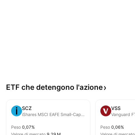
ETF che detengono
l'azione
SCZ
VSS
iShares MSCI EAFE Small-Cap ETF
Peso
0,07%
Peso
0,06%
Valore di mercato
‪9,29 M‬
Valore di mercato