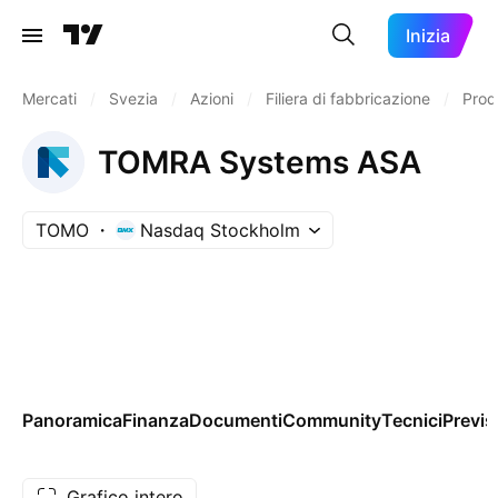
Inizia
Mercati
/
Svezia
/
Azioni
/
Filiera di fabbricazione
/
Prod
TOMRA Systems ASA
TOMO
Nasdaq Stockholm
Panoramica
Finanza
Documenti
Community
Tecnici
Previs
Grafico intero