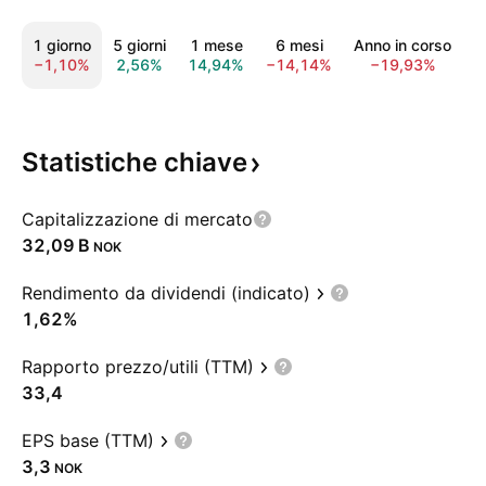
1 giorno
5 giorni
1 mese
6 mesi
Anno in corso
−1,10%
2,56%
14,94%
−14,14%
−19,93%
−
Statistiche
chiave
Capitalizzazione di mercato
‪32,09 B‬
NOK
Rendimento da dividendi (indicato)
1,62%
Rapporto prezzo/utili (TTM)
33,4
EPS base (TTM)
3,3
NOK