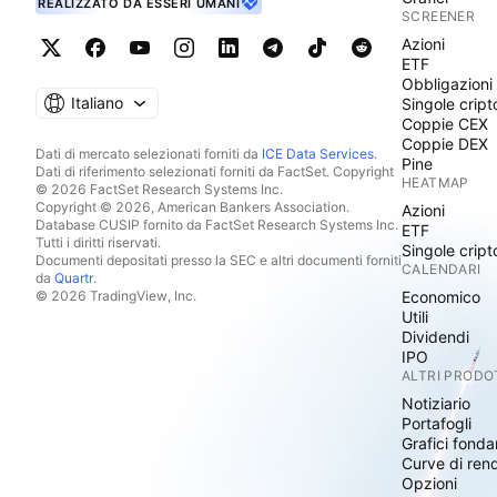
REALIZZATO DA ESSERI UMANI
SCREENER
Azioni
ETF
Obbligazioni
Italiano
Singole cript
Coppie CEX
Coppie DEX
Dati di mercato selezionati forniti da
ICE Data Services
.
Pine
Dati di riferimento selezionati forniti da FactSet. Copyright
HEATMAP
© 2026 FactSet Research Systems Inc.
Copyright © 2026, American Bankers Association.
Azioni
Database CUSIP fornito da FactSet Research Systems Inc.
ETF
Tutti i diritti riservati.
Singole cript
Documenti depositati presso la SEC e altri documenti forniti
CALENDARI
da
Quartr
.
© 2026 TradingView, Inc.
Economico
Utili
Dividendi
IPO
ALTRI PRODO
Notiziario
Portafogli
Grafici fonda
Curve di ren
Opzioni