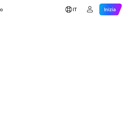
ro
IT
Inizia