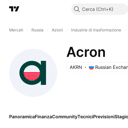
Cerca
Mercati
/
Russia
/
Azioni
/
Industrie di trasformazione
/
Acron
AKRN
Russian Excha
Panoramica
Finanza
Community
Tecnici
Previsioni
Stagio