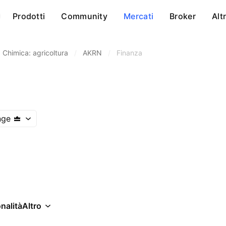
Prodotti
Community
Mercati
Broker
Alt
Chimica: agricoltura
/
AKRN
/
Finanza
nge
nalità
Altro