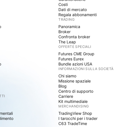
Costi
Dati di mercato
Regala abbonamenti
TRADING
o
Panoramica
Broker
Confronta broker
The Leap
OFFERTE SPECIALI
Futures CME Group
Futures Eurex
o
Bundle azioni USA
INFORMAZIONI SULLA SOCIETÀ
Chi siamo
Missione spaziale
Blog
Centro di supporto
TTI
Carriere
Kit multimediale
MERCHANDISING
mentali
TradingView Shop
dimento
I tarocchi per i trader
C63 TradeTime