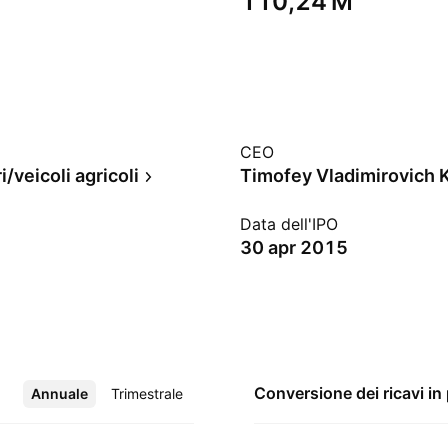
‪110,24 M‬
CEO
/veicoli agricoli
Timofey Vladimirovich 
Data dell'IPO
30 apr 2015
Conversione dei ricavi in
Annuale
Altro
Trimestrale