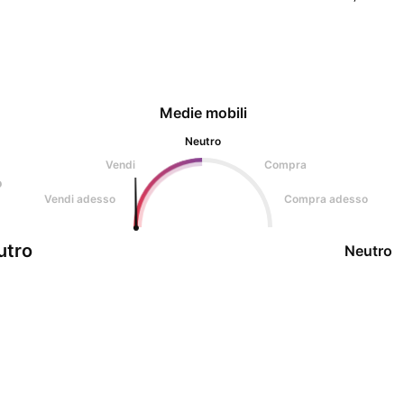
Medie mobili
Neutro
Vendi
Compra
o
Vendi adesso
Compra adesso
utro
Neutro