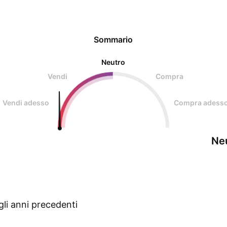
Sommario
Neutro
Vendi
Compra
Vendi adesso
Compra adess
Ne
gli anni precedenti