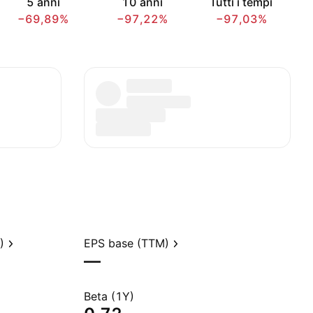
5 anni
10 anni
Tutti i tempi
−69,89%
−97,22%
−97,03%
)
EPS base (TTM)
—
Beta (1Y)