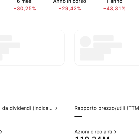
6 mesi
Anno in corso
1 anno
−30,25%
−29,42%
−43,31%
Rendimento da dividendi (indicato)
Rapporto prezzo/utili (TTM
—
Azioni circolanti