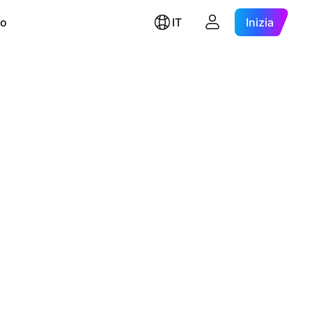
ro
IT
Inizia