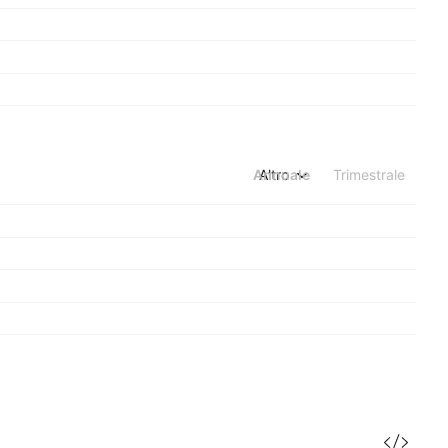
Annuale
Altro
Trimestrale