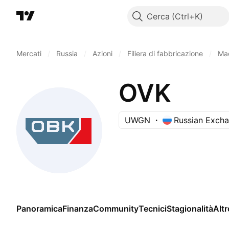
Cerca
Mercati
/
Russia
/
Azioni
/
Filiera di fabbricazione
/
Mac
OVK
UWGN
Russian Exch
Panoramica
Finanza
Community
Tecnici
Stagionalità
Altr