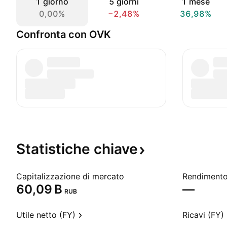
1 giorno
5 giorni
1 mese
0,00%
−2,48%
36,98%
Confronta con OVK
Statistiche
chiave
Capitalizzazione di mercato
‪60,09 B‬
—
RUB
Utile netto (FY)
Ricavi (FY)