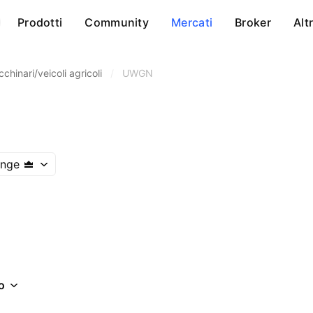
Prodotti
Community
Mercati
Broker
Alt
chinari/veicoli agricoli
/
UWGN
ange
o