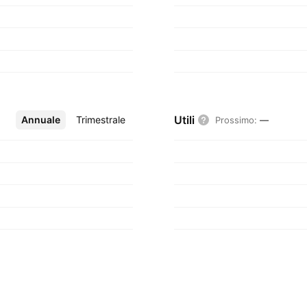
Utili
Annuale
Altro
Trimestrale
Prossimo
:
—