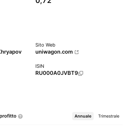
0,72
Sito Web
Khryapov
uniwagon.com
ISIN
RU000A0JVBT9
profitto
Annuale
Altro
Trimestrale