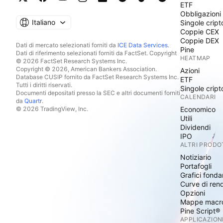
ETF
Obbligazioni
Italiano
Singole cript
Coppie CEX
Coppie DEX
Dati di mercato selezionati forniti da
ICE Data Services
.
Pine
Dati di riferimento selezionati forniti da FactSet. Copyright
HEATMAP
© 2026 FactSet Research Systems Inc.
Copyright © 2026, American Bankers Association.
Azioni
Database CUSIP fornito da FactSet Research Systems Inc.
ETF
Tutti i diritti riservati.
Singole cript
Documenti depositati presso la SEC e altri documenti forniti
CALENDARI
da
Quartr
.
© 2026 TradingView, Inc.
Economico
Utili
Dividendi
IPO
ALTRI PRODO
Notiziario
Portafogli
Grafici fonda
Curve di ren
Opzioni
Mappe macr
Pine Script®
APPLICAZION