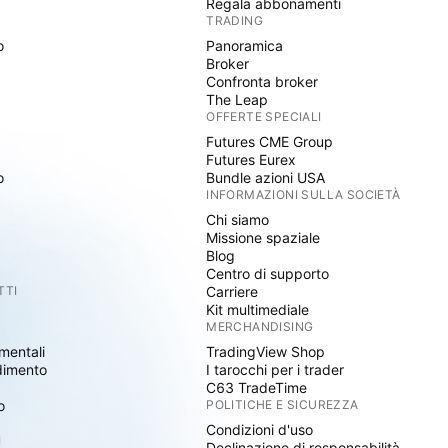
Regala abbonamenti
TRADING
o
Panoramica
Broker
Confronta broker
The Leap
OFFERTE SPECIALI
Futures CME Group
Futures Eurex
o
Bundle azioni USA
INFORMAZIONI SULLA SOCIETÀ
Chi siamo
Missione spaziale
Blog
Centro di supporto
TTI
Carriere
Kit multimediale
MERCHANDISING
mentali
TradingView Shop
dimento
I tarocchi per i trader
C63 TradeTime
o
POLITICHE E SICUREZZA
Condizioni d'uso
I
Declinazione di responsabilità