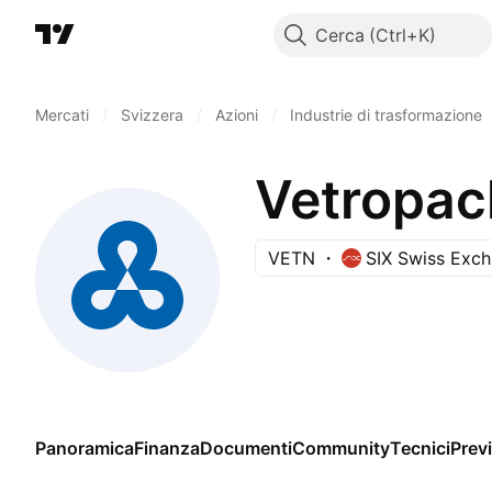
Cerca
Mercati
/
Svizzera
/
Azioni
/
Industrie di trasformazione
Vetropac
VETN
SIX Swiss Exc
Panoramica
Finanza
Documenti
Community
Tecnici
Previ