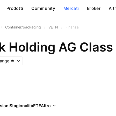
Prodotti
Community
Mercati
Broker
Alt
/
Container/packaging
/
VETN
/
Finanza
k Holding AG Class
hange
sioni
Stagionalità
ETF
Altro