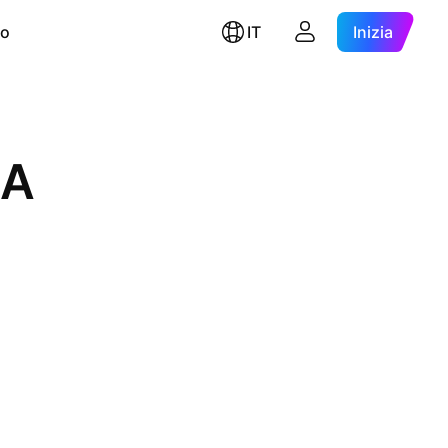
ro
IT
Inizia
 A