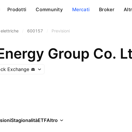
Prodotti
Community
Mercati
Broker
Alt
 elettriche
/
600157
/
Previsioni
Energy Group Co. Lt
ock Exchange
sioni
Stagionalità
ETF
Altro