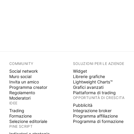
COMMUNITY
SOLUZIONI PER LE AZIENDE
Social network
Widget
Muro social
Librerie grafiche
Invita un amico
Lightweight Charts™
Programma creator
Grafici avanzati
Regolamento
Piattaforma di trading
Moderatori
OPPORTUNITÀ DI CRESCITA
IDEE
Pubblicità
Trading
Integrazione broker
Formazione
Programma affiliazione
Selezione editoriale
Programma di formazione
PINE SCRIPT
Indicatori e strategie