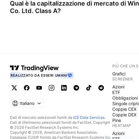
Qual è la capitalizzazione di mercato di
Win
Co. Ltd. Class A
?
PIÙ CHE UN 
Grafici
REALIZZATO DA ESSERI UMANI
SCREENER
Azioni
ETF
Obbligazioni
Italiano
Singole cript
Coppie CEX
Coppie DEX
Dati di mercato selezionati forniti da
ICE Data Services
.
Pine
Dati di riferimento selezionati forniti da FactSet. Copyright
HEATMAP
© 2026 FactSet Research Systems Inc.
Copyright © 2026, American Bankers Association.
Azioni
Database CUSIP fornito da FactSet Research Systems Inc.
ETF