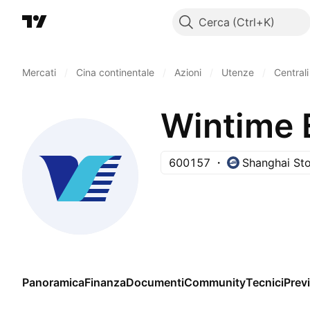
Cerca
Mercati
/
Cina continentale
/
Azioni
/
Utenze
/
Centrali
Wintime 
600157
Shanghai St
Panoramica
Finanza
Documenti
Community
Tecnici
Previ