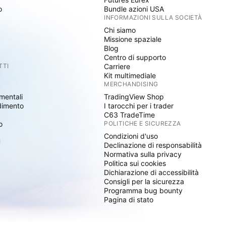
o
Bundle azioni USA
INFORMAZIONI SULLA SOCIETÀ
Chi siamo
Missione spaziale
Blog
Centro di supporto
TTI
Carriere
Kit multimediale
MERCHANDISING
mentali
TradingView Shop
dimento
I tarocchi per i trader
C63 TradeTime
o
POLITICHE E SICUREZZA
Condizioni d'uso
I
Declinazione di responsabilità
Normativa sulla privacy
Politica sui cookies
Dichiarazione di accessibilità
Consigli per la sicurezza
Programma bug bounty
Pagina di stato