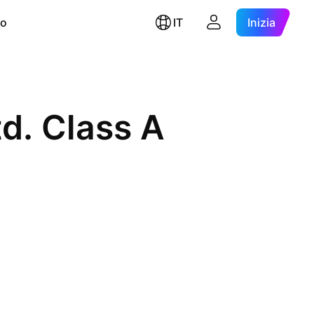
ro
IT
Inizia
d. Class A