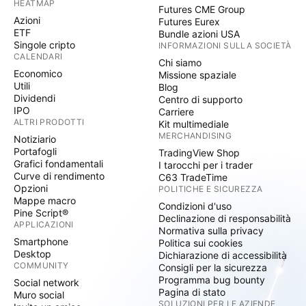
HEATMAP
Futures CME Group
Azioni
Futures Eurex
ETF
Bundle azioni USA
Singole cripto
INFORMAZIONI SULLA SOCIETÀ
CALENDARI
Chi siamo
Economico
Missione spaziale
Utili
Blog
Dividendi
Centro di supporto
IPO
Carriere
ALTRI PRODOTTI
Kit multimediale
MERCHANDISING
Notiziario
Portafogli
TradingView Shop
Grafici fondamentali
I tarocchi per i trader
Curve di rendimento
C63 TradeTime
Opzioni
POLITICHE E SICUREZZA
Mappe macro
Condizioni d'uso
Pine Script®
Declinazione di responsabilità
APPLICAZIONI
Normativa sulla privacy
Smartphone
Politica sui cookies
Desktop
Dichiarazione di accessibilità
COMMUNITY
Consigli per la sicurezza
Programma bug bounty
Social network
Pagina di stato
Muro social
SOLUZIONI PER LE AZIENDE