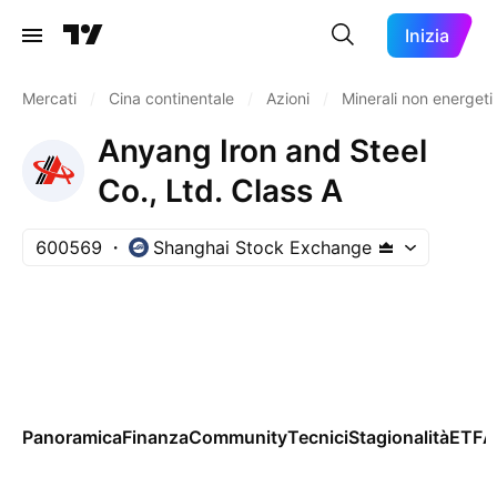
Inizia
Mercati
/
Cina continentale
/
Azioni
/
Minerali non energeti
Anyang Iron and Steel
Co., Ltd. Class A
600569
Shanghai Stock Exchange
Panoramica
Finanza
Community
Tecnici
Stagionalità
ETF
A