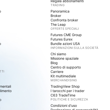
Regala abbonamenti
TRADING
o
Panoramica
Broker
Confronta broker
The Leap
OFFERTE SPECIALI
Futures CME Group
Futures Eurex
o
Bundle azioni USA
INFORMAZIONI SULLA SOCIETÀ
Chi siamo
Missione spaziale
Blog
Centro di supporto
TTI
Carriere
Kit multimediale
MERCHANDISING
mentali
TradingView Shop
dimento
I tarocchi per i trader
C63 TradeTime
o
POLITICHE E SICUREZZA
Condizioni d'uso
I
Declinazione di responsabilità