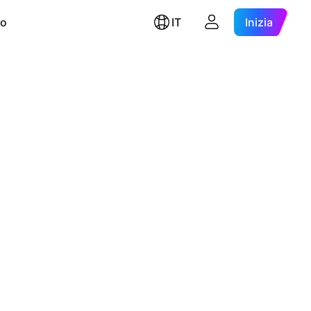
ro
IT
Inizia