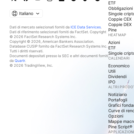
ETF
Obbligazioni
Italiano
Singole cript
Coppie CEX
Coppie DEX
Dati di mercato selezionati forniti da
ICE Data Services
.
Pine
Dati di riferimento selezionati forniti da FactSet. Copyright
HEATMAP
© 2026 FactSet Research Systems Inc.
Copyright © 2026, American Bankers Association.
Azioni
Database CUSIP fornito da FactSet Research Systems Inc.
ETF
Tutti i diritti riservati.
Singole cript
Documenti depositati presso la SEC e altri documenti forniti
CALENDARI
da
Quartr
.
© 2026 TradingView, Inc.
Economico
Utili
Dividendi
IPO
ALTRI PRODO
Notiziario
Portafogli
Grafici fonda
Curve di ren
Opzioni
Mappe macr
Pine Script®
APPLICAZION