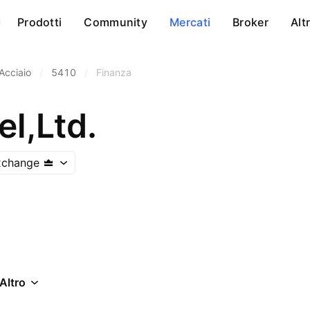
Prodotti
Community
Mercati
Broker
Alt
Acciaio
/
5410
/
Finanza
l,Ltd.
xchange
Altro