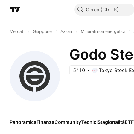
Cerca
Mercati
/
Giappone
/
Azioni
/
Minerali non energetici
/
Godo Stee
5410
Tokyo Stock E
Panoramica
Finanza
Community
Tecnici
Stagionalità
ETF