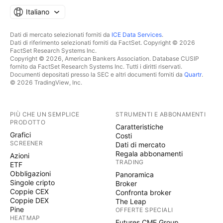
Italiano
Dati di mercato selezionati forniti da
ICE Data Services
.
Dati di riferimento selezionati forniti da FactSet. Copyright © 2026
FactSet Research Systems Inc.
Copyright © 2026, American Bankers Association. Database CUSIP
fornito da FactSet Research Systems Inc. Tutti i diritti riservati.
Documenti depositati presso la SEC e altri documenti forniti da
Quartr
.
© 2026 TradingView, Inc.
PIÙ CHE UN SEMPLICE
STRUMENTI E ABBONAMENTI
PRODOTTO
Caratteristiche
Grafici
Costi
SCREENER
Dati di mercato
Regala abbonamenti
Azioni
TRADING
ETF
Obbligazioni
Panoramica
Singole cripto
Broker
Coppie CEX
Confronta broker
Coppie DEX
The Leap
Pine
OFFERTE SPECIALI
HEATMAP
Futures CME Group