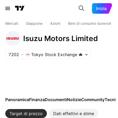
Inizia
Mercati
/
Giappone
/
Azioni
/
Beni di consumo durevoli
/
Isuzu Motors Limited
7202
Tokyo Stock Exchange
Panoramica
Finanza
Documenti
Notizie
Community
Tecnic
Target di prezzo
Dati effettivi e stime