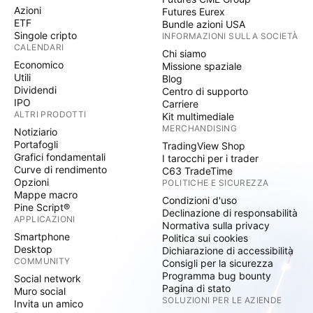
Azioni
Futures Eurex
ETF
Bundle azioni USA
Singole cripto
INFORMAZIONI SULLA SOCIETÀ
CALENDARI
Chi siamo
Economico
Missione spaziale
Utili
Blog
Dividendi
Centro di supporto
IPO
Carriere
ALTRI PRODOTTI
Kit multimediale
MERCHANDISING
Notiziario
Portafogli
TradingView Shop
Grafici fondamentali
I tarocchi per i trader
Curve di rendimento
C63 TradeTime
Opzioni
POLITICHE E SICUREZZA
Mappe macro
Condizioni d'uso
Pine Script®
Declinazione di responsabilità
APPLICAZIONI
Normativa sulla privacy
Smartphone
Politica sui cookies
Desktop
Dichiarazione di accessibilità
COMMUNITY
Consigli per la sicurezza
Programma bug bounty
Social network
Pagina di stato
Muro social
SOLUZIONI PER LE AZIENDE
Invita un amico