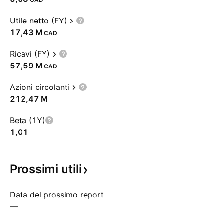
Utile netto (FY)
‪17,43 M‬
CAD
Ricavi (FY)
‪57,59 M‬
CAD
Azioni circolanti
‪212,47 M‬
Beta (1Y)
1,01
Prossimi
utili
Data del prossimo report
—