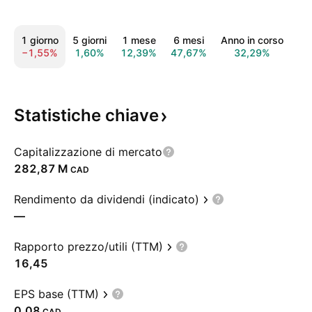
1 giorno
5 giorni
1 mese
6 mesi
Anno in corso
1
−1,55%
1,60%
12,39%
47,67%
32,29%
30
Statistiche
chiave
Capitalizzazione di mercato
‪282,87 M‬
CAD
Rendimento da dividendi (indicato)
—
Rapporto prezzo/utili (TTM)
16,45
EPS base (TTM)
0,08
CAD