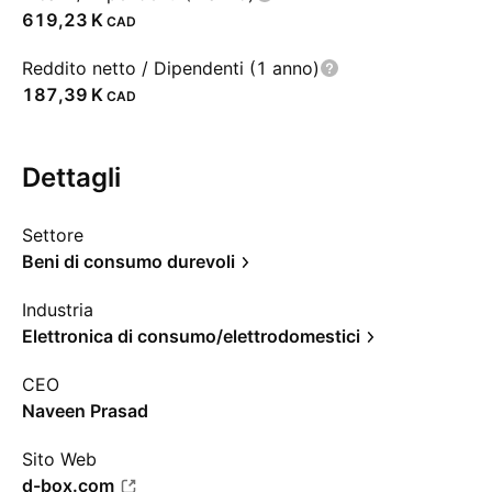
‪619,23 K‬
CAD
Reddito netto / Dipendenti (1 anno)
‪187,39 K‬
CAD
Dettagli
Settore
Beni di consumo durevoli
Industria
Elettronica di consumo/elettrodomestici
CEO
Naveen Prasad
Sito Web
d-box.com