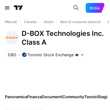
Inizia
Mercati
/
Canada
/
Azioni
/
Beni di consumo durevoli
/
E
D-BOX Technologies Inc.
Class A
DBO
Toronto Stock Exchange
Panoramica
Finanza
Documenti
Community
Tecnici
Stagio