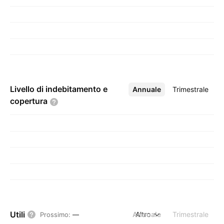
Livello di indebitamento e
Annuale
Altro
Trimestrale
copertura
Utili
Annuale
Altro
Trimestrale
Prossimo
:
—