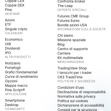
Coppie CEX
Confronta broker
Coppie DEX
The Leap
Pine
OFFERTE SPECIALI
HEATMAP
Futures CME Group
Azioni
Futures Eurex
ETF
Bundle azioni USA
Singole cripto
INFORMAZIONI SULLA SOCIETÀ
CALENDARI
Chi siamo
Economico
Missione spaziale
Utili
Blog
Dividendi
Centro di supporto
IPO
Carriere
ALTRI PRODOTTI
Kit multimediale
MERCHANDISING
Notiziario
Portafogli
TradingView Shop
Grafici fondamentali
I tarocchi per i trader
Curve di rendimento
C63 TradeTime
Opzioni
POLITICHE E SICUREZZA
Mappe macro
Condizioni d'uso
Pine Script®
Declinazione di responsabilità
APPLICAZIONI
Normativa sulla privacy
Smartphone
Politica sui cookies
Desktop
Dichiarazione di accessibilità
COMMUNITY
Consigli per la sicurezza