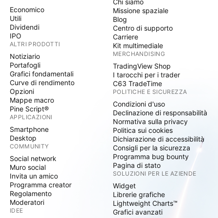
Chi siamo
Economico
Missione spaziale
Utili
Blog
Dividendi
Centro di supporto
IPO
Carriere
ALTRI PRODOTTI
Kit multimediale
MERCHANDISING
Notiziario
Portafogli
TradingView Shop
Grafici fondamentali
I tarocchi per i trader
Curve di rendimento
C63 TradeTime
Opzioni
POLITICHE E SICUREZZA
Mappe macro
Condizioni d'uso
Pine Script®
Declinazione di responsabilità
APPLICAZIONI
Normativa sulla privacy
Smartphone
Politica sui cookies
Desktop
Dichiarazione di accessibilità
COMMUNITY
Consigli per la sicurezza
Programma bug bounty
Social network
Pagina di stato
Muro social
SOLUZIONI PER LE AZIENDE
Invita un amico
Programma creator
Widget
Regolamento
Librerie grafiche
Moderatori
Lightweight Charts™
IDEE
Grafici avanzati