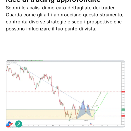
Scopri le analisi di mercato dettagliate dei trader.
Guarda come gli altri approcciano questo strumento,
confronta diverse strategie e scopri prospettive che
possono influenzare il tuo punto di vista.
Idee di trading
Altro
Pensieri
L
o