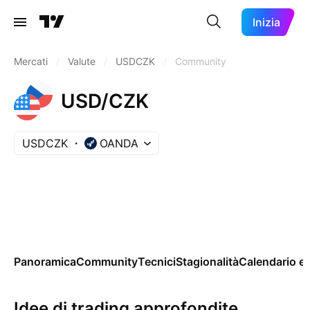
Inizia
Mercati
/
Valute
/
USDCZK
/
Community
USD/CZK
USDCZK
OANDA
Panoramica
Community
Tecnici
Stagionalità
Calendario 
Idee di trading approfondite