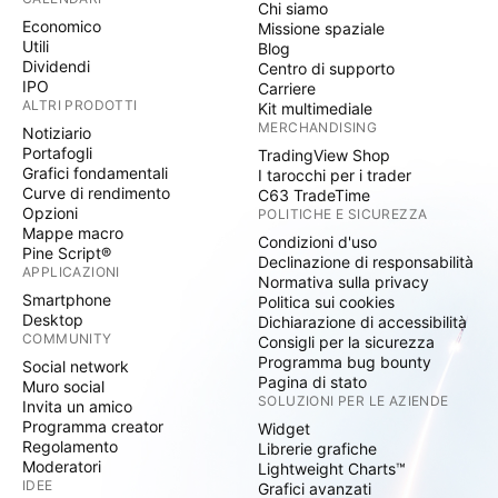
Chi siamo
Economico
Missione spaziale
Utili
Blog
Dividendi
Centro di supporto
IPO
Carriere
ALTRI PRODOTTI
Kit multimediale
MERCHANDISING
Notiziario
Portafogli
TradingView Shop
Grafici fondamentali
I tarocchi per i trader
Curve di rendimento
C63 TradeTime
Opzioni
POLITICHE E SICUREZZA
Mappe macro
Condizioni d'uso
Pine Script®
Declinazione di responsabilità
APPLICAZIONI
Normativa sulla privacy
Smartphone
Politica sui cookies
Desktop
Dichiarazione di accessibilità
COMMUNITY
Consigli per la sicurezza
Programma bug bounty
Social network
Pagina di stato
Muro social
SOLUZIONI PER LE AZIENDE
Invita un amico
Programma creator
Widget
Regolamento
Librerie grafiche
Moderatori
Lightweight Charts™
IDEE
Grafici avanzati