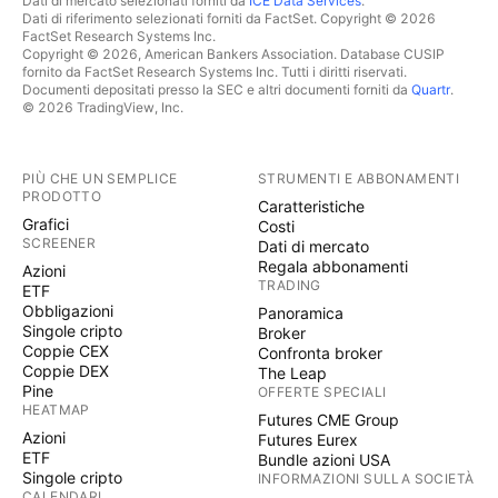
Dati di mercato selezionati forniti da
ICE Data Services
.
Dati di riferimento selezionati forniti da FactSet. Copyright © 2026
FactSet Research Systems Inc.
Copyright © 2026, American Bankers Association. Database CUSIP
fornito da FactSet Research Systems Inc. Tutti i diritti riservati.
Documenti depositati presso la SEC e altri documenti forniti da
Quartr
.
© 2026 TradingView, Inc.
PIÙ CHE UN SEMPLICE
STRUMENTI E ABBONAMENTI
PRODOTTO
Caratteristiche
Grafici
Costi
SCREENER
Dati di mercato
Regala abbonamenti
Azioni
TRADING
ETF
Obbligazioni
Panoramica
Singole cripto
Broker
Coppie CEX
Confronta broker
Coppie DEX
The Leap
Pine
OFFERTE SPECIALI
HEATMAP
Futures CME Group
Azioni
Futures Eurex
ETF
Bundle azioni USA
Singole cripto
INFORMAZIONI SULLA SOCIETÀ
CALENDARI