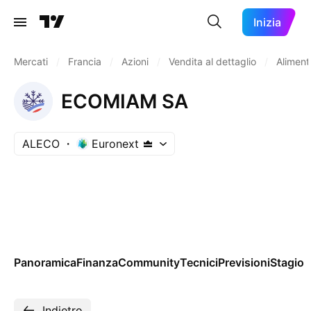
Inizia
Mercati
/
Francia
/
Azioni
/
Vendita al dettaglio
/
Alimenta
ECOMIAM SA
ALECO
Euronext
Panoramica
Finanza
Community
Tecnici
Previsioni
Stagion
Indietro