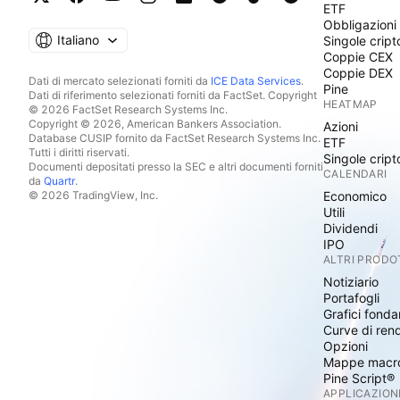
ETF
Obbligazioni
Italiano
Singole cript
Coppie CEX
Coppie DEX
Dati di mercato selezionati forniti da
ICE Data Services
.
Pine
Dati di riferimento selezionati forniti da FactSet. Copyright
HEATMAP
© 2026 FactSet Research Systems Inc.
Copyright © 2026, American Bankers Association.
Azioni
Database CUSIP fornito da FactSet Research Systems Inc.
ETF
Tutti i diritti riservati.
Singole cript
Documenti depositati presso la SEC e altri documenti forniti
CALENDARI
da
Quartr
.
© 2026 TradingView, Inc.
Economico
Utili
Dividendi
IPO
ALTRI PRODO
Notiziario
Portafogli
Grafici fonda
Curve di ren
Opzioni
Mappe macr
Pine Script®
APPLICAZION