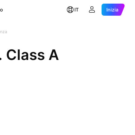
ro
IT
Inizia
anza
. Class A