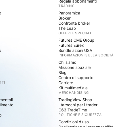
Regala abbonamenti
TRADING
o
Panoramica
Broker
Confronta broker
The Leap
OFFERTE SPECIALI
Futures CME Group
Futures Eurex
o
Bundle azioni USA
INFORMAZIONI SULLA SOCIETÀ
Chi siamo
Missione spaziale
Blog
Centro di supporto
TTI
Carriere
Kit multimediale
MERCHANDISING
mentali
TradingView Shop
dimento
I tarocchi per i trader
C63 TradeTime
o
POLITICHE E SICUREZZA
Condizioni d'uso
I
Declinazione di responsabilità