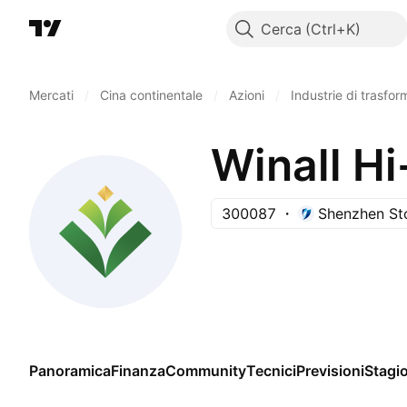
Cerca
Mercati
/
Cina continentale
/
Azioni
/
Industrie di trasfo
Winall Hi
300087
Shenzhen St
Panoramica
Finanza
Community
Tecnici
Previsioni
Stagio