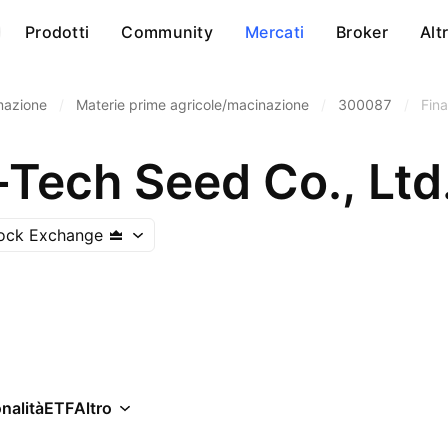
Prodotti
Community
Mercati
Broker
Alt
rmazione
/
Materie prime agricole/macinazione
/
300087
/
Fin
-Tech Seed Co., Ltd
ock Exchange
nalità
ETF
Altro