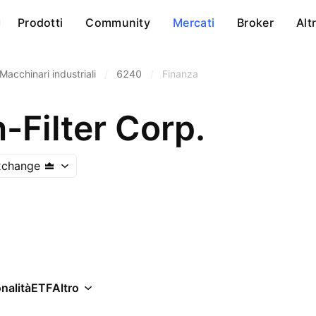
Prodotti
Community
Mercati
Broker
Alt
Macchinari industriali
/
6240
/
Finanza
-Filter Corp.
xchange
nalità
ETF
Altro