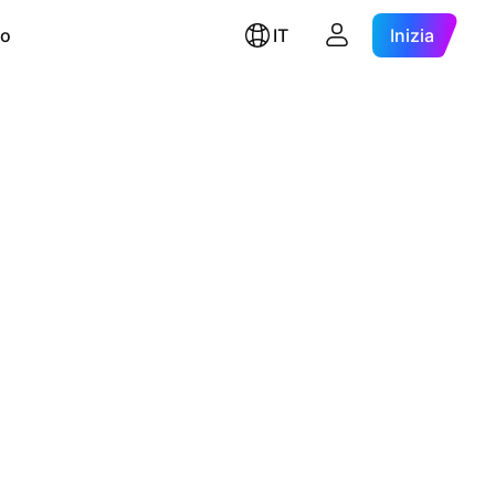
ro
IT
Inizia