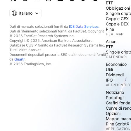
ETF
Obbligazioni
Italiano
Singole cript
Coppie CEX
Coppie DEX
Dati di mercato selezionati forniti da
ICE Data Services
.
Pine
Dati di riferimento selezionati forniti da FactSet. Copyright
HEATMAP
© 2026 FactSet Research Systems Inc.
Copyright © 2026, American Bankers Association.
Azioni
Database CUSIP fornito da FactSet Research Systems Inc.
ETF
Tutti i diritti riservati.
Singole cript
Documenti depositati presso la SEC e altri documenti forniti
CALENDARI
da
Quartr
.
© 2026 TradingView, Inc.
Economico
Utili
Dividendi
IPO
ALTRI PRODO
Notiziario
Portafogli
Grafici fonda
Curve di ren
Opzioni
Mappe macr
Pine Script®
APPLICAZION