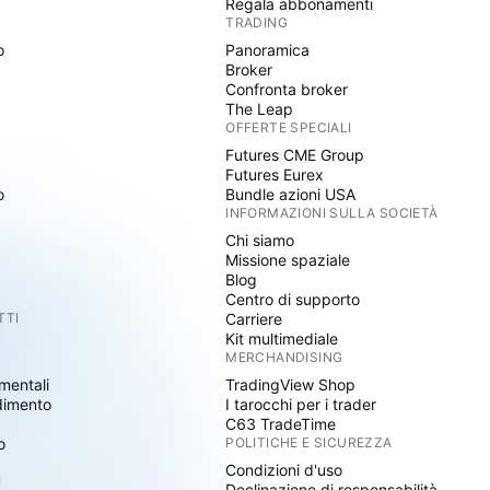
Regala abbonamenti
TRADING
o
Panoramica
Broker
Confronta broker
The Leap
OFFERTE SPECIALI
Futures CME Group
Futures Eurex
o
Bundle azioni USA
INFORMAZIONI SULLA SOCIETÀ
Chi siamo
Missione spaziale
Blog
Centro di supporto
TTI
Carriere
Kit multimediale
MERCHANDISING
mentali
TradingView Shop
dimento
I tarocchi per i trader
C63 TradeTime
o
POLITICHE E SICUREZZA
Condizioni d'uso
I
Declinazione di responsabilità