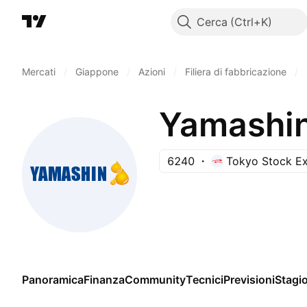
Cerca
Mercati
/
Giappone
/
Azioni
/
Filiera di fabbricazione
/
Yamashin
6240
Tokyo Stock E
Panoramica
Finanza
Community
Tecnici
Previsioni
Stagio