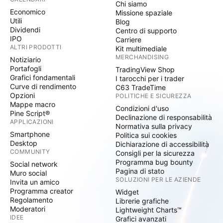
Chi siamo
Economico
Missione spaziale
Utili
Blog
Dividendi
Centro di supporto
IPO
Carriere
ALTRI PRODOTTI
Kit multimediale
MERCHANDISING
Notiziario
Portafogli
TradingView Shop
Grafici fondamentali
I tarocchi per i trader
Curve di rendimento
C63 TradeTime
Opzioni
POLITICHE E SICUREZZA
Mappe macro
Condizioni d'uso
Pine Script®
Declinazione di responsabilità
APPLICAZIONI
Normativa sulla privacy
Smartphone
Politica sui cookies
Desktop
Dichiarazione di accessibilità
COMMUNITY
Consigli per la sicurezza
Programma bug bounty
Social network
Pagina di stato
Muro social
SOLUZIONI PER LE AZIENDE
Invita un amico
Programma creator
Widget
Regolamento
Librerie grafiche
Moderatori
Lightweight Charts™
IDEE
Grafici avanzati