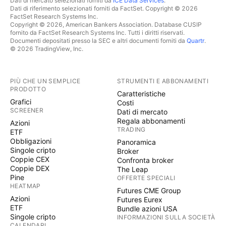
Dati di mercato selezionati forniti da
ICE Data Services
.
Dati di riferimento selezionati forniti da FactSet. Copyright © 2026
FactSet Research Systems Inc.
Copyright © 2026, American Bankers Association. Database CUSIP
fornito da FactSet Research Systems Inc. Tutti i diritti riservati.
Documenti depositati presso la SEC e altri documenti forniti da
Quartr
.
© 2026 TradingView, Inc.
PIÙ CHE UN SEMPLICE
STRUMENTI E ABBONAMENTI
PRODOTTO
Caratteristiche
Grafici
Costi
SCREENER
Dati di mercato
Regala abbonamenti
Azioni
TRADING
ETF
Obbligazioni
Panoramica
Singole cripto
Broker
Coppie CEX
Confronta broker
Coppie DEX
The Leap
Pine
OFFERTE SPECIALI
HEATMAP
Futures CME Group
Azioni
Futures Eurex
ETF
Bundle azioni USA
Singole cripto
INFORMAZIONI SULLA SOCIETÀ
CALENDARI