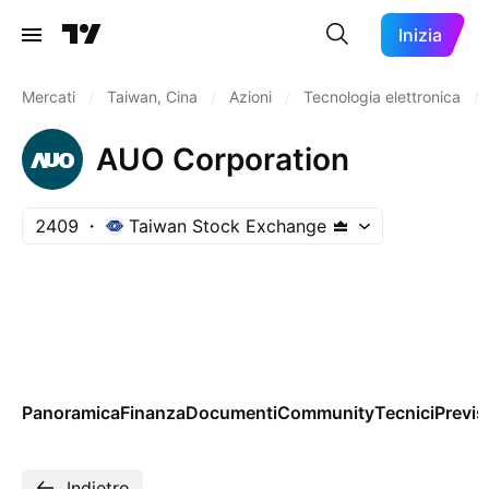
Inizia
Mercati
/
Taiwan, Cina
/
Azioni
/
Tecnologia elettronica
/
AUO Corporation
2409
Taiwan Stock Exchange
Panoramica
Finanza
Documenti
Community
Tecnici
Previs
Indietro