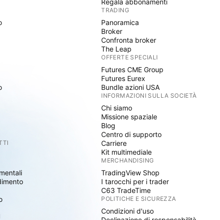
Regala abbonamenti
TRADING
o
Panoramica
Broker
Confronta broker
The Leap
OFFERTE SPECIALI
Futures CME Group
Futures Eurex
o
Bundle azioni USA
INFORMAZIONI SULLA SOCIETÀ
Chi siamo
Missione spaziale
Blog
Centro di supporto
TTI
Carriere
Kit multimediale
MERCHANDISING
mentali
TradingView Shop
dimento
I tarocchi per i trader
C63 TradeTime
o
POLITICHE E SICUREZZA
Condizioni d'uso
I
Declinazione di responsabilità