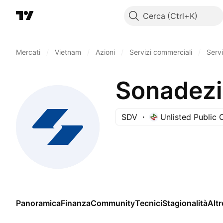
Cerca
Mercati
/
Vietnam
/
Azioni
/
Servizi commerciali
/
Servi
Sonadezi
SDV
Unlisted Public
Panoramica
Finanza
Community
Tecnici
Stagionalità
Altr