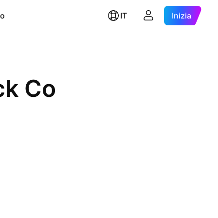
ro
IT
Inizia
ck Co