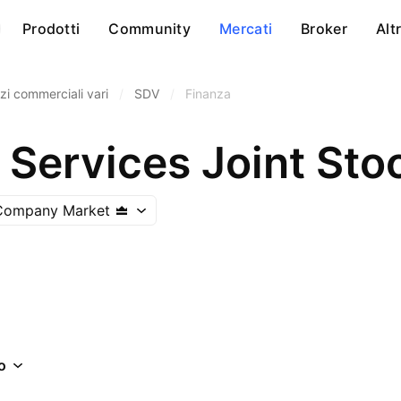
Prodotti
Community
Mercati
Broker
Alt
zi commerciali vari
/
SDV
/
Finanza
 Services Joint Sto
 Company Market
o