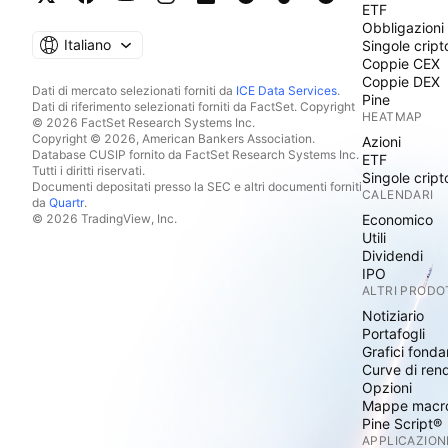
ETF
Obbligazioni
Italiano
Singole cript
Coppie CEX
Coppie DEX
Dati di mercato selezionati forniti da
ICE Data Services
.
Pine
Dati di riferimento selezionati forniti da FactSet. Copyright
HEATMAP
© 2026 FactSet Research Systems Inc.
Copyright © 2026, American Bankers Association.
Azioni
Database CUSIP fornito da FactSet Research Systems Inc.
ETF
Tutti i diritti riservati.
Singole cript
Documenti depositati presso la SEC e altri documenti forniti
CALENDARI
da
Quartr
.
© 2026 TradingView, Inc.
Economico
Utili
Dividendi
IPO
ALTRI PRODO
Notiziario
Portafogli
Grafici fonda
Curve di ren
Opzioni
Mappe macr
Pine Script®
APPLICAZION