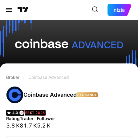
Inizia
Broker
/
Coinbase Advanced
Coinbase Advanced
EXCHANGE
4.0
BEST 2025
Rating
Trader
Follower
3.8 K
81.7 K
5.2 K