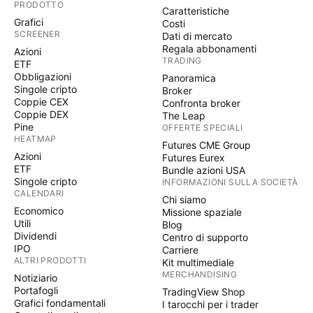
PRODOTTO
Caratteristiche
Grafici
Costi
SCREENER
Dati di mercato
Regala abbonamenti
Azioni
TRADING
ETF
Obbligazioni
Panoramica
Singole cripto
Broker
Coppie CEX
Confronta broker
Coppie DEX
The Leap
Pine
OFFERTE SPECIALI
HEATMAP
Futures CME Group
Azioni
Futures Eurex
ETF
Bundle azioni USA
Singole cripto
INFORMAZIONI SULLA SOCIETÀ
CALENDARI
Chi siamo
Economico
Missione spaziale
Utili
Blog
Dividendi
Centro di supporto
IPO
Carriere
ALTRI PRODOTTI
Kit multimediale
MERCHANDISING
Notiziario
Portafogli
TradingView Shop
Grafici fondamentali
I tarocchi per i trader