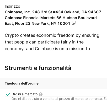
Indirizzo
Coinbase, Inc. 248 3rd St #434 Oakland, CA 94607
Coinbase Financial Markets 66 Hudson Boulevard
East, Floor 23 New York, NY 10001
Crypto creates economic freedom by ensuring
that people can participate fairly in the
economy, and Coinbase is on a mission to
Mo
increase economic freedom for more than 1
billion people. Coinbase Advanced is the most
Strumenti e funzionalità
trusted crypto platform for spot and derivatives
trading, offering: interactive TradingView
charts, advanced order types, high-throughput
Tipologia dell'ordine
APIs, and 500+ spot trading pairs for the
Ordini a mercato
sophisticated trader.
Ordini di acquisto o vendita al prezzo di mercato corrente. E