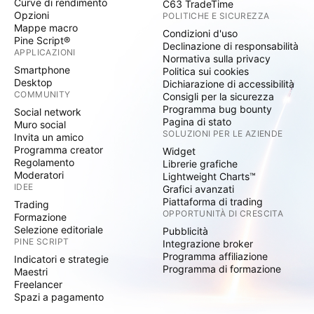
Curve di rendimento
C63 TradeTime
Opzioni
POLITICHE E SICUREZZA
Mappe macro
Condizioni d'uso
Pine Script®
Declinazione di responsabilità
APPLICAZIONI
Normativa sulla privacy
Smartphone
Politica sui cookies
Desktop
Dichiarazione di accessibilità
COMMUNITY
Consigli per la sicurezza
Programma bug bounty
Social network
Pagina di stato
Muro social
SOLUZIONI PER LE AZIENDE
Invita un amico
Programma creator
Widget
Regolamento
Librerie grafiche
Moderatori
Lightweight Charts™
IDEE
Grafici avanzati
Piattaforma di trading
Trading
OPPORTUNITÀ DI CRESCITA
Formazione
Selezione editoriale
Pubblicità
PINE SCRIPT
Integrazione broker
Programma affiliazione
Indicatori e strategie
Programma di formazione
Maestri
Freelancer
Spazi a pagamento