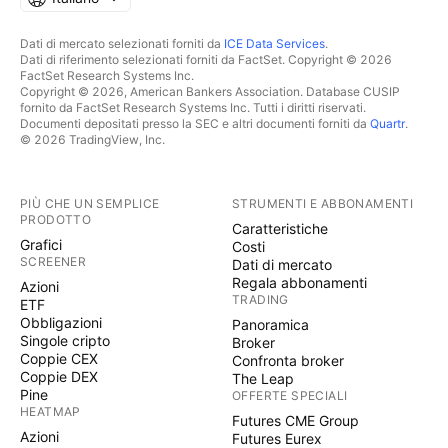
Dati di mercato selezionati forniti da
ICE Data Services
.
Dati di riferimento selezionati forniti da FactSet. Copyright © 2026
FactSet Research Systems Inc.
Copyright © 2026, American Bankers Association. Database CUSIP
fornito da FactSet Research Systems Inc. Tutti i diritti riservati.
Documenti depositati presso la SEC e altri documenti forniti da
Quartr
.
© 2026 TradingView, Inc.
PIÙ CHE UN SEMPLICE
STRUMENTI E ABBONAMENTI
PRODOTTO
Caratteristiche
Grafici
Costi
SCREENER
Dati di mercato
Regala abbonamenti
Azioni
TRADING
ETF
Obbligazioni
Panoramica
Singole cripto
Broker
Coppie CEX
Confronta broker
Coppie DEX
The Leap
Pine
OFFERTE SPECIALI
HEATMAP
Futures CME Group
Azioni
Futures Eurex