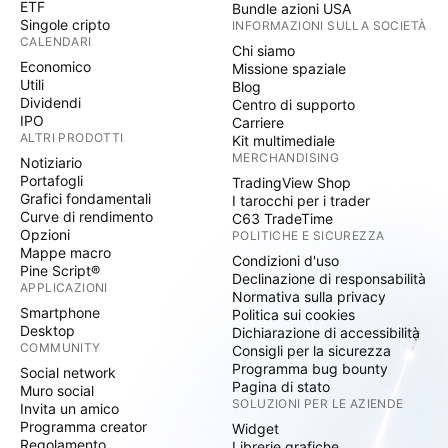
ETF
Bundle azioni USA
Singole cripto
INFORMAZIONI SULLA SOCIETÀ
CALENDARI
Chi siamo
Economico
Missione spaziale
Utili
Blog
Dividendi
Centro di supporto
IPO
Carriere
ALTRI PRODOTTI
Kit multimediale
MERCHANDISING
Notiziario
Portafogli
TradingView Shop
Grafici fondamentali
I tarocchi per i trader
Curve di rendimento
C63 TradeTime
Opzioni
POLITICHE E SICUREZZA
Mappe macro
Condizioni d'uso
Pine Script®
Declinazione di responsabilità
APPLICAZIONI
Normativa sulla privacy
Smartphone
Politica sui cookies
Desktop
Dichiarazione di accessibilità
COMMUNITY
Consigli per la sicurezza
Programma bug bounty
Social network
Pagina di stato
Muro social
SOLUZIONI PER LE AZIENDE
Invita un amico
Programma creator
Widget
Regolamento
Librerie grafiche