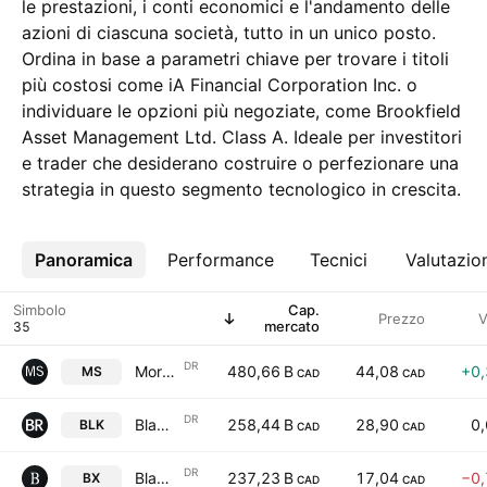
le prestazioni, i conti economici e l'andamento delle
azioni di ciascuna società, tutto in un unico posto.
Ordina in base a parametri chiave per trovare i titoli
più costosi come iA Financial Corporation Inc. o
individuare le opzioni più negoziate, come Brookfield
Asset Management Ltd. Class A. Ideale per investitori
e trader che desiderano costruire o perfezionare una
strategia in questo segmento tecnologico in crescita.
Panoramica
Altro
Performance
Tecnici
Valutazio
Simbolo
Cap.
Prezzo
V
mercato
DR
Morgan Stanley Shs Unsponsored Canadian Depository Receipt Hedged Reg S
480,66 B
44,08
+0
MS
CAD
CAD
DR
BlackRock, Inc. Shs Unsponsored Canadian Depoitary Receipt Hedged Reg S
258,44 B
28,90
0
BLK
CAD
CAD
DR
Blackstone Inc. Shs Sponsored Canadian Depository Receipt Hedged Reg S
237,23 B
17,04
−0
BX
CAD
CAD