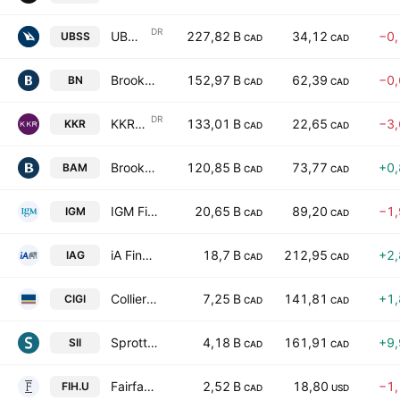
DR
UBS Group AG CAD Hedged CIBC CDR
227,82 B
34,12
−0
UBSS
CAD
CAD
Brookfield Corporation
152,97 B
62,39
−0
BN
CAD
CAD
DR
KKR & Co Inc Shs Unsponsored Canadian Depository Receipt Hedged Reg S
133,01 B
22,65
−3
KKR
CAD
CAD
Brookfield Asset Management Ltd. Class A
120,85 B
73,77
+0
BAM
CAD
CAD
IGM Financial Inc.
20,65 B
89,20
−1
IGM
CAD
CAD
iA Financial Corporation Inc.
18,7 B
212,95
+2
IAG
CAD
CAD
Colliers International Group Inc.
7,25 B
141,81
+1
CIGI
CAD
CAD
Sprott Inc.
4,18 B
161,91
+9
SII
CAD
CAD
Fairfax India Holdings Corp
2,52 B
18,80
−1
FIH.U
CAD
USD