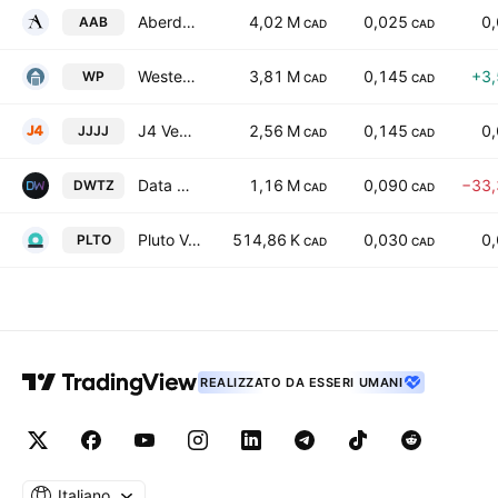
Aberdeen International Inc.
4,02 M
0,025
0
AAB
CAD
CAD
Western Pacific Trust Company
3,81 M
0,145
+3
WP
CAD
CAD
J4 Ventures Resources Corp.
2,56 M
0,145
0
JJJJ
CAD
CAD
Data Watts Partners Inc.
1,16 M
0,090
−33
DWTZ
CAD
CAD
Pluto Ventures, Inc.
514,86 K
0,030
0
PLTO
CAD
CAD
REALIZZATO DA ESSERI UMANI
Italiano