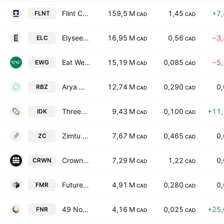
Flint Corp
159,5 M
1,45
+7
FLNT
CAD
CAD
Elysee Development Corp
16,95 M
0,56
−3
ELC
CAD
CAD
Eat Well Investment Group Inc
15,19 M
0,085
−5
EWG
CAD
CAD
Arya Resources Ltd
12,74 M
0,290
0
RBZ
CAD
CAD
ThreeD Capital Inc.
9,43 M
0,100
+11
IDK
CAD
CAD
Zimtu Capital Corp.
7,67 M
0,465
0
ZC
CAD
CAD
Crown Capital Partners, Inc.
7,29 M
1,22
0
CRWN
CAD
CAD
Future Mineral Resources Inc.
4,91 M
0,280
0
FMR
CAD
CAD
49 North Resources Inc
4,16 M
0,025
+25
FNR
CAD
CAD