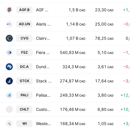
AGF Management Limited Class B
1,5 B
23,30
+1
AGF.B
CAD
CAD
Alaris Equity Partners Income Trust Trust Units Reg S 3c7
1,14 B
25,00
−0
AD.UN
CAD
CAD
Clairvest Group Inc.
1,07 B
78,25
0
CVG
CAD
CAD
Fiera Capital Corporation Class A
540,93 M
5,10
−1
FSZ
CAD
CAD
Dundee Corporation Class A
324,3 M
3,61
−0
DC.A
CAD
CAD
Stack Capital Group, Inc.
274,87 M
17,64
−3
STCK
CAD
CAD
Palisades Goldcorp Ltd.
249,33 M
3,80
+12
PALI
CAD
CAD
Custom Health Holdings Inc.
176,46 M
6,80
+10
CHLT
C
CAD
CAD
Western Investment Company of Canada Limited
168,34 M
1,05
+3
WI
CAD
CAD