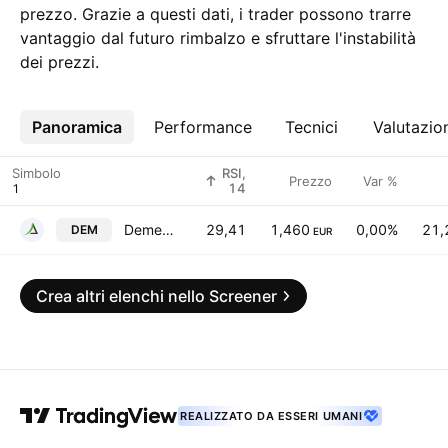
prezzo. Grazie a questi dati, i trader possono trarre
vantaggio dal futuro rimbalzo e sfruttare l'instabilità
dei prezzi.
Panoramica
Altro
Performance
Tecnici
Valutazio
Simbolo
RSI,
Prezzo
Var %
14
Demetra Holdings Plc
29,41
1,460
0,00%
21,
DEM
EUR
Crea altri elenchi nello Screener
REALIZZATO DA ESSERI UMANI