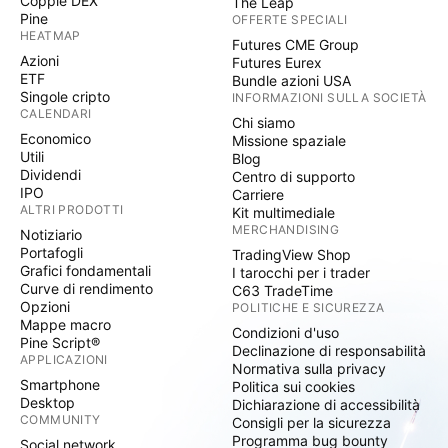
Coppie DEX
The Leap
Pine
OFFERTE SPECIALI
HEATMAP
Futures CME Group
Azioni
Futures Eurex
ETF
Bundle azioni USA
Singole cripto
INFORMAZIONI SULLA SOCIETÀ
CALENDARI
Chi siamo
Economico
Missione spaziale
Utili
Blog
Dividendi
Centro di supporto
IPO
Carriere
ALTRI PRODOTTI
Kit multimediale
MERCHANDISING
Notiziario
Portafogli
TradingView Shop
Grafici fondamentali
I tarocchi per i trader
Curve di rendimento
C63 TradeTime
Opzioni
POLITICHE E SICUREZZA
Mappe macro
Condizioni d'uso
Pine Script®
Declinazione di responsabilità
APPLICAZIONI
Normativa sulla privacy
Smartphone
Politica sui cookies
Desktop
Dichiarazione di accessibilità
COMMUNITY
Consigli per la sicurezza
Programma bug bounty
Social network