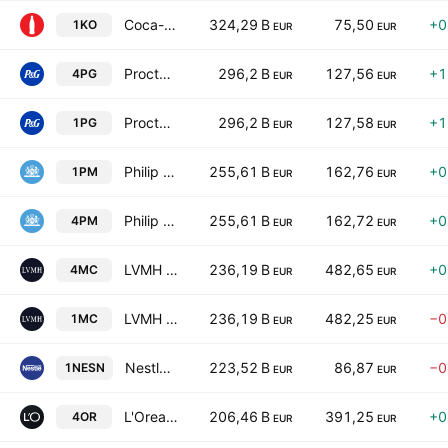
Coca-Cola Company
324,29 B
75,50
+0
1KO
EUR
EUR
Procter & Gamble Company
296,2 B
127,56
+1
4PG
EUR
EUR
Procter & Gamble Company
296,2 B
127,58
+1
1PG
EUR
EUR
Philip Morris International Inc.
255,61 B
162,76
+0
1PM
EUR
EUR
Philip Morris International Inc.
255,61 B
162,72
+0
4PM
EUR
EUR
LVMH Moet Hennessy Louis Vuitton SE
236,19 B
482,65
+0
4MC
EUR
EUR
LVMH Moet Hennessy Louis Vuitton SE
236,19 B
482,25
−0
1MC
EUR
EUR
Nestle S.A.
223,52 B
86,87
−0
1NESN
EUR
EUR
L'Oreal S.A.
206,46 B
391,25
+0
4OR
EUR
EUR