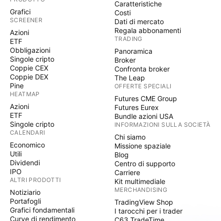
Caratteristiche
Grafici
Costi
SCREENER
Dati di mercato
Regala abbonamenti
Azioni
TRADING
ETF
Obbligazioni
Panoramica
Singole cripto
Broker
Coppie CEX
Confronta broker
Coppie DEX
The Leap
Pine
OFFERTE SPECIALI
HEATMAP
Futures CME Group
Azioni
Futures Eurex
ETF
Bundle azioni USA
Singole cripto
INFORMAZIONI SULLA SOCIETÀ
CALENDARI
Chi siamo
Economico
Missione spaziale
Utili
Blog
Dividendi
Centro di supporto
IPO
Carriere
ALTRI PRODOTTI
Kit multimediale
MERCHANDISING
Notiziario
Portafogli
TradingView Shop
Grafici fondamentali
I tarocchi per i trader
Curve di rendimento
C63 TradeTime