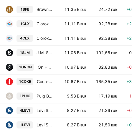
Brown-Forman Corporation Class B
11,35 B
24,72
+0
1BFB
EUR
EUR
Clorox Company
11,11 B
92,28
+2
1CLX
EUR
EUR
Clorox Company
11,11 B
92,38
+2
4CLX
EUR
EUR
J.M. Smucker Company
11,06 B
102,65
0
1SJM
EUR
EUR
On Holding AG Class A
10,97 B
32,83
−0
1ONON
EUR
EUR
Coca-Cola Consolidated, Inc.
10,67 B
165,35
+3
1COKE
EUR
EUR
Puig Brands, S.A. Class B
9,58 B
17,19
−1
1PUIG
EUR
EUR
Levi Strauss & Co. Class A
8,27 B
21,36
−0
4LEVI
EUR
EUR
Levi Strauss & Co. Class A
8,27 B
21,50
+0
1LEVI
EUR
EUR