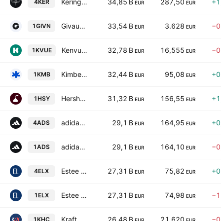
Kering SA
34,85 B
287,50
+1
4KER
EUR
EUR
Givaudan SA
33,54 B
3.628
−0
1GIVN
EUR
EUR
Kenvue, Inc.
32,78 B
16,555
−0
1KVUE
EUR
EUR
Kimberly-Clark Corporation
32,44 B
95,08
+0
1KMB
EUR
EUR
Hershey Company
31,32 B
156,55
+1
1HSY
EUR
EUR
adidas AG
29,1 B
164,95
+0
4ADS
EUR
EUR
adidas AG
29,1 B
164,10
−0
1ADS
EUR
EUR
Estee Lauder Companies Inc. Class A
27,31 B
75,82
+0
4ELX
EUR
EUR
Estee Lauder Companies Inc. Class A
27,31 B
74,98
−1
1ELX
EUR
EUR
Kraft Heinz Company
26,48 B
21,620
−0
1KHC
EUR
EUR