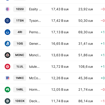
Essity AB Class B
17,43 B
23,92
−0
1ESSI
EUR
EUR
Tyson Foods, Inc. Class A
17,42 B
50,30
−0
1TSN
EUR
EUR
Pernod Ricard SA
17,13 B
69,30
+1
4RI
EUR
EUR
General Mills, Inc.
16,65 B
31,41
+1
1GIS
EUR
EUR
Moncler SpA
13,63 B
51,86
+1
MONC
EUR
EUR
lululemon athletica inc.
12,72 B
108,6
+1
1LUL
EUR
EUR
McCormick & Company, Incorporated
12,26 B
45,36
+0
1MKC
EUR
EUR
Hormel Foods Corporation
12,05 B
21,74
−0
1HRL
EUR
EUR
Deckers Outdoor Corporation
11,74 B
86,14
−1
1DECK
EUR
EUR