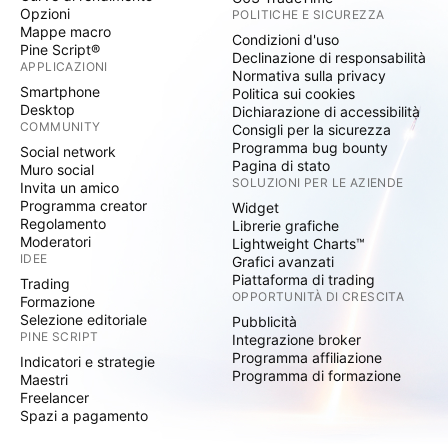
Opzioni
POLITICHE E SICUREZZA
Mappe macro
Condizioni d'uso
Pine Script®
Declinazione di responsabilità
APPLICAZIONI
Normativa sulla privacy
Smartphone
Politica sui cookies
Desktop
Dichiarazione di accessibilità
COMMUNITY
Consigli per la sicurezza
Programma bug bounty
Social network
Pagina di stato
Muro social
SOLUZIONI PER LE AZIENDE
Invita un amico
Programma creator
Widget
Regolamento
Librerie grafiche
Moderatori
Lightweight Charts™
IDEE
Grafici avanzati
Piattaforma di trading
Trading
OPPORTUNITÀ DI CRESCITA
Formazione
Selezione editoriale
Pubblicità
PINE SCRIPT
Integrazione broker
Programma affiliazione
Indicatori e strategie
Programma di formazione
Maestri
Freelancer
Spazi a pagamento