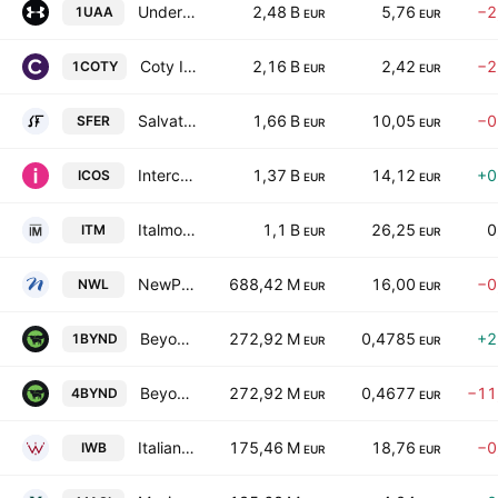
Under Armour, Inc. Class A
2,48 B
5,76
−2
1UAA
EUR
EUR
Coty Inc. Class A
2,16 B
2,42
−2
1COTY
EUR
EUR
Salvatore Ferragamo S.p.A.
1,66 B
10,05
−0
SFER
EUR
EUR
Intercos S.p.A.
1,37 B
14,12
+0
ICOS
EUR
EUR
Italmobiliare S.p.A.
1,1 B
26,25
0
ITM
EUR
EUR
NewPrinces S.p.A.
688,42 M
16,00
−0
NWL
EUR
EUR
Beyond Meat, Inc.
272,92 M
0,4785
+2
1BYND
EUR
EUR
Beyond Meat, Inc.
272,92 M
0,4677
−11
4BYND
EUR
EUR
Italian Wine Brands S.p.A.
175,46 M
18,76
−0
IWB
EUR
EUR