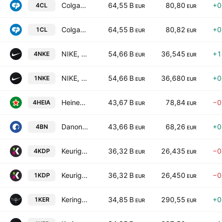
Colgate-Palmolive Company
64,55 B
80,80
+0
4CL
EUR
EUR
Colgate-Palmolive Company
64,55 B
80,82
+0
1CL
EUR
EUR
NIKE, Inc. Class B
54,66 B
36,545
+1
4NKE
EUR
EUR
NIKE, Inc. Class B
54,66 B
36,680
+0
1NKE
EUR
EUR
Heineken NV
43,67 B
78,84
−0
4HEIA
EUR
EUR
Danone SA
43,66 B
68,26
+0
4BN
EUR
EUR
Keurig Dr Pepper Inc.
36,32 B
26,435
−0
4KDP
EUR
EUR
Keurig Dr Pepper Inc.
36,32 B
26,450
−0
1KDP
EUR
EUR
Kering SA
34,85 B
290,55
+0
1KER
EUR
EUR