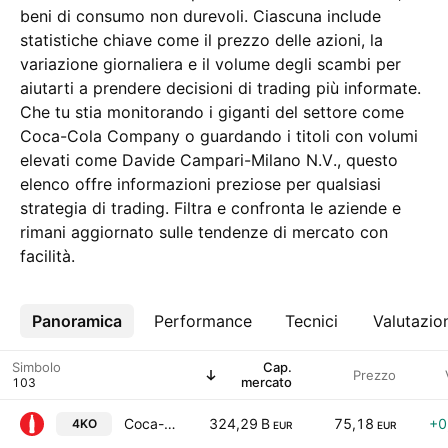
beni di consumo non durevoli. Ciascuna include
statistiche chiave come il prezzo delle azioni, la
variazione giornaliera e il volume degli scambi per
aiutarti a prendere decisioni di trading più informate.
Che tu stia monitorando i giganti del settore come
Coca-Cola Company o guardando i titoli con volumi
elevati come Davide Campari-Milano N.V., questo
elenco offre informazioni preziose per qualsiasi
strategia di trading. Filtra e confronta le aziende e
rimani aggiornato sulle tendenze di mercato con
facilità.
Panoramica
Altro
Performance
Tecnici
Valutazio
Simbolo
Cap.
Prezzo
mercato
Coca-Cola Company
324,29 B
75,18
+0
4KO
EUR
EUR