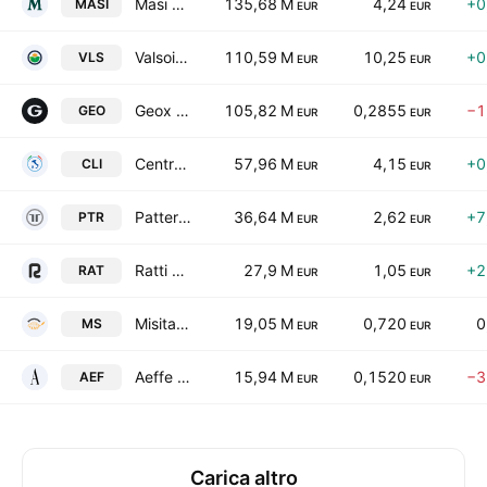
Masi Agricola SpA
135,68 M
4,24
+0
MASI
EUR
EUR
Valsoia SpA
110,59 M
10,25
+0
VLS
EUR
EUR
Geox S.p.A.
105,82 M
0,2855
−1
GEO
EUR
EUR
Centrale del Latte d'Italia S.p.A.
57,96 M
4,15
+0
CLI
EUR
EUR
Pattern S.P.A
36,64 M
2,62
+7
PTR
EUR
EUR
Ratti S.p.A.
27,9 M
1,05
+2
RAT
EUR
EUR
Misitano and Stracuzzi S.p.A.
19,05 M
0,720
0
MS
EUR
EUR
Aeffe S.p.A.
15,94 M
0,1520
−3
AEF
EUR
EUR
Carica altro