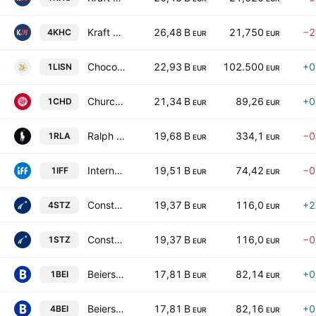
Kraft Heinz Company
26,48 B
21,750
−2
4KHC
EUR
EUR
Chocoladefabriken Lindt & Spruengli AG
22,93 B
102.500
+0
1LISN
EUR
EUR
Church & Dwight Co., Inc.
21,34 B
89,26
+0
1CHD
EUR
EUR
Ralph Lauren Corporation Class A
19,68 B
334,1
−0
1RLA
EUR
EUR
International Flavors & Fragrances Inc.
19,51 B
74,42
−0
1IFF
EUR
EUR
Constellation Brands, Inc. Class A
19,37 B
116,0
+2
4STZ
EUR
EUR
Constellation Brands, Inc. Class A
19,37 B
116,0
−0
1STZ
EUR
EUR
Beiersdorf AG
17,81 B
82,14
+0
1BEI
EUR
EUR
Beiersdorf AG
17,81 B
82,16
+0
4BEI
EUR
EUR