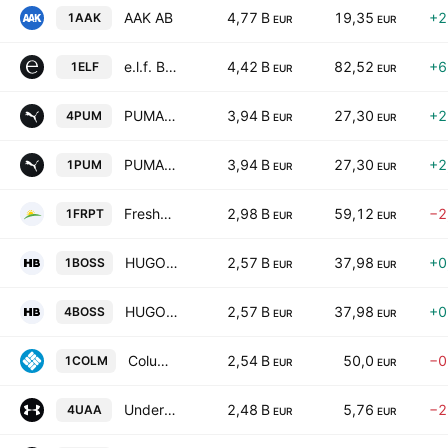
AAK AB
4,77 B
19,35
+2
1AAK
EUR
EUR
e.l.f. Beauty, Inc.
4,42 B
82,52
+6
1ELF
EUR
EUR
PUMA SE
3,94 B
27,30
+2
4PUM
EUR
EUR
PUMA SE
3,94 B
27,30
+2
1PUM
EUR
EUR
Freshpet Inc
2,98 B
59,12
−2
1FRPT
EUR
EUR
HUGO BOSS AG
2,57 B
37,98
+0
1BOSS
EUR
EUR
HUGO BOSS AG
2,57 B
37,98
+0
4BOSS
EUR
EUR
Columbia Sportswear Company
2,54 B
50,0
−0
1COLM
EUR
EUR
Under Armour, Inc. Class A
2,48 B
5,76
−2
4UAA
EUR
EUR