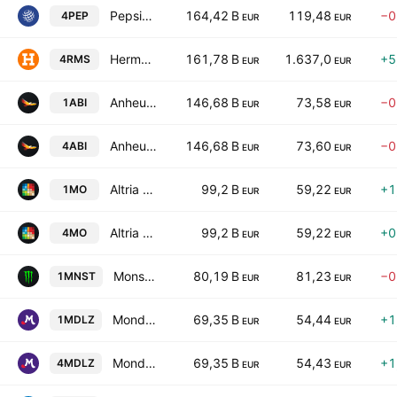
PepsiCo, Inc.
164,42 B
119,48
−0
4PEP
EUR
EUR
Hermes International SCA
161,78 B
1.637,0
+5
4RMS
EUR
EUR
Anheuser-Busch InBev SA/NV
146,68 B
73,58
−0
1ABI
EUR
EUR
Anheuser-Busch InBev SA/NV
146,68 B
73,60
−0
4ABI
EUR
EUR
Altria Group, Inc.
99,2 B
59,22
+1
1MO
EUR
EUR
Altria Group, Inc.
99,2 B
59,22
+0
4MO
EUR
EUR
Monster Beverage Corporation
80,19 B
81,23
−0
1MNST
EUR
EUR
Mondelez International, Inc. Class A
69,35 B
54,44
+1
1MDLZ
EUR
EUR
Mondelez International, Inc. Class A
69,35 B
54,43
+1
4MDLZ
EUR
EUR