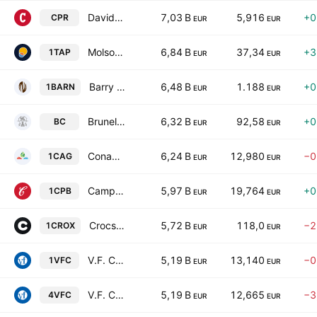
Davide Campari-Milano N.V.
7,03 B
5,916
+0
CPR
EUR
EUR
Molson Coors Beverage Company Class B
6,84 B
37,34
+3
1TAP
EUR
EUR
Barry Callebaut AG
6,48 B
1.188
+0
1BARN
EUR
EUR
Brunello Cucinelli S.p.A.
6,32 B
92,58
+0
BC
EUR
EUR
Conagra Brands, Inc.
6,24 B
12,980
−0
1CAG
EUR
EUR
Campbell's Company
5,97 B
19,764
+0
1CPB
EUR
EUR
Crocs, Inc.
5,72 B
118,0
−2
1CROX
EUR
EUR
V.F. Corporation
5,19 B
13,140
−0
1VFC
EUR
EUR
V.F. Corporation
5,19 B
12,665
−3
4VFC
EUR
EUR