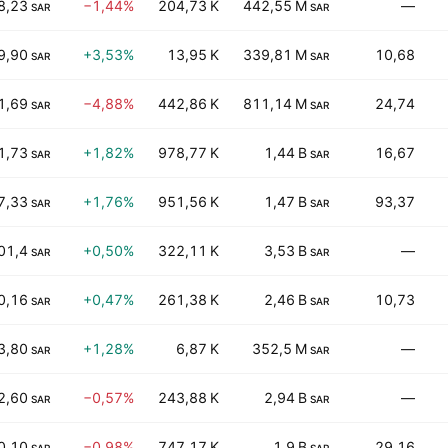
8,23
−1,44%
204,73 K
442,55 M
—
SAR
SAR
9,90
+3,53%
13,95 K
339,81 M
10,68
SAR
SAR
1,69
−4,88%
442,86 K
811,14 M
24,74
SAR
SAR
1,73
+1,82%
978,77 K
1,44 B
16,67
SAR
SAR
7,33
+1,76%
951,56 K
1,47 B
93,37
SAR
SAR
01,4
+0,50%
322,11 K
3,53 B
—
SAR
SAR
0,16
+0,47%
261,38 K
2,46 B
10,73
SAR
SAR
3,80
+1,28%
6,87 K
352,5 M
—
SAR
SAR
2,60
−0,57%
243,88 K
2,94 B
—
SAR
SAR
0,10
−0,98%
747,17 K
1,9 B
29,16