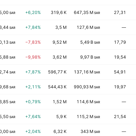
5,00
+6,20%
319,6 K
647,35 M
27,31
SAR
SAR
3,44
+7,84%
3,5 M
127,6 M
—
SAR
SAR
0,13
−7,83%
9,52 M
5,49 B
17,79
SAR
SAR
5,88
−9,98%
3,62 M
9,97 B
19,54
SAR
SAR
2,74
+7,87%
596,77 K
137,16 M
54,91
SAR
SAR
9,68
+2,11%
544,43 K
990,93 M
19,97
SAR
SAR
3,85
+0,79%
1,52 M
114,6 M
—
SAR
SAR
5,50
+7,64%
5,9 K
115,2 M
21,54
SAR
SAR
0,00
+2,04%
6,32 K
343 M
—
SAR
SAR