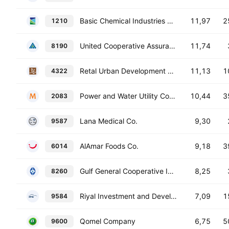
Basic Chemical Industries Co.
11,97
2
1210
United Cooperative Assurance Co.
11,74
8190
Retal Urban Development Company
11,13
1
4322
Power and Water Utility Company for Jubail and Yanbu (Marafiq)
10,44
3
2083
Lana Medical Co.
9,30
9587
AlAmar Foods Co.
9,18
3
6014
Gulf General Cooperative Insurance Co.
8,25
8260
Riyal Investment and Development Company
7,09
1
9584
Qomel Company
6,75
5
9600