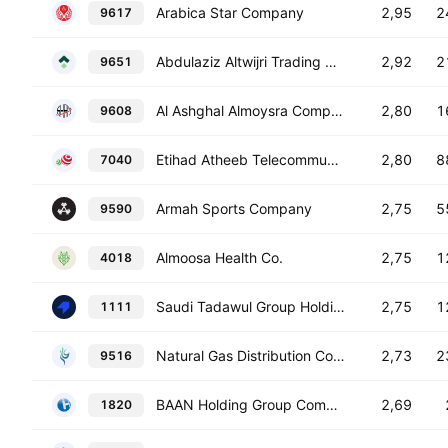
Arabica Star Company
2,95
2
9617
Abdulaziz Altwijri Trading Co.
2,92
2
9651
Al Ashghal Almoysra Company
2,80
1
9608
Etihad Atheeb Telecommunication Co.
2,80
8
7040
Armah Sports Company
2,75
5
9590
Almoosa Health Co.
2,75
1
4018
Saudi Tadawul Group Holding Company
2,75
1
1111
Natural Gas Distribution Company
2,73
2
9516
BAAN Holding Group Company
2,69
1820