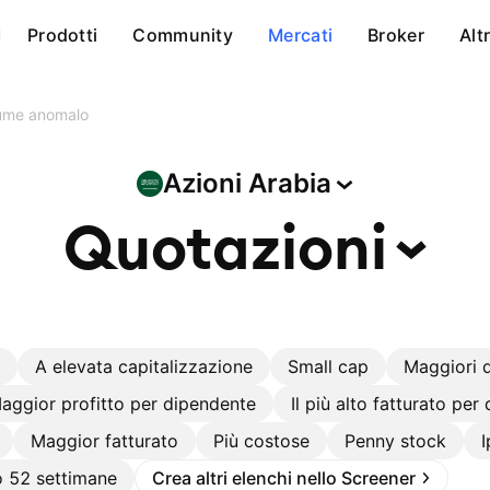
Prodotti
Community
Mercati
Broker
Alt
ume anomalo
Azioni
Arabia
Quotazioni
A elevata capitalizzazione
Small cap
Maggiori d
aggior profitto per dipendente
Il più alto fatturato per
Maggior fatturato
Più costose
Penny stock
 52 settimane
Crea altri elenchi nello Screener