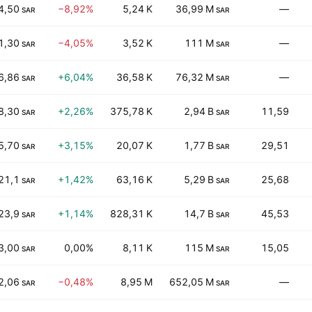
4,50
−8,92%
5,24 K
36,99 M
—
SAR
SAR
1,30
−4,05%
3,52 K
111 M
—
SAR
SAR
6,86
+6,04%
36,58 K
76,32 M
—
SAR
SAR
8,30
+2,26%
375,78 K
2,94 B
11,59
SAR
SAR
5,70
+3,15%
20,07 K
1,77 B
29,51
SAR
SAR
21,1
+1,42%
63,16 K
5,29 B
25,68
SAR
SAR
23,9
+1,14%
828,31 K
14,7 B
45,53
SAR
SAR
3,00
0,00%
8,11 K
115 M
15,05
SAR
SAR
2,06
−0,48%
8,95 M
652,05 M
—
SAR
SAR