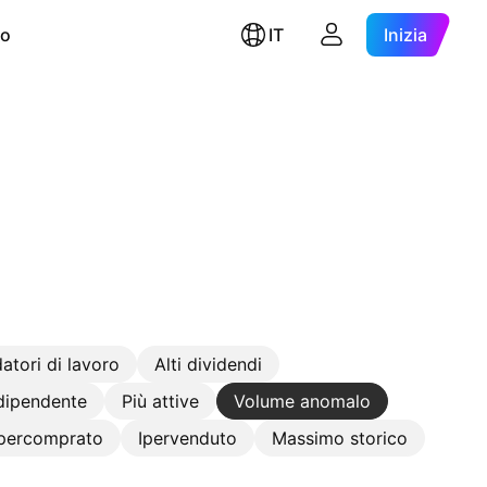
ro
IT
Inizia
atori di lavoro
Alti dividendi
 dipendente
Più attive
Volume anomalo
Ipercomprato
Ipervenduto
Massimo storico