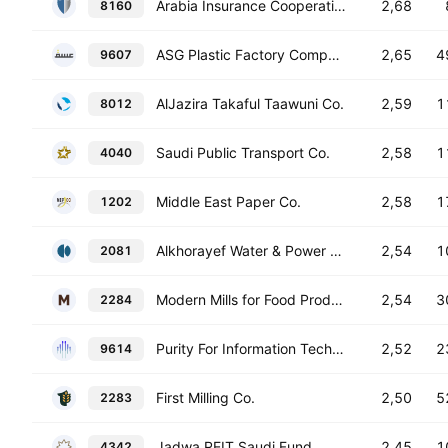
Arabia Insurance Cooperative Co.
2,68
8160
ASG Plastic Factory Company
2,65
4
9607
AlJazira Takaful Taawuni Co.
2,59
1
8012
Saudi Public Transport Co.
2,58
1
4040
Middle East Paper Co.
2,58
1
1202
Alkhorayef Water & Power Technologies
2,54
1
2081
Modern Mills for Food Products Co.
2,54
3
2284
Purity For Information Technology Co.
2,52
2
9614
First Milling Co.
2,50
5
2283
Jadwa REIT Saudi Fund
2,45
1
4342