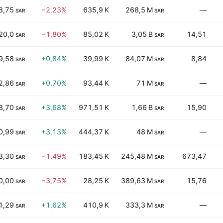
8,75
−2,23%
635,9 K
268,5 M
—
SAR
SAR
20,0
−1,80%
85,02 K
3,05 B
14,51
SAR
SAR
9,58
+0,84%
39,99 K
84,07 M
8,84
SAR
SAR
2,86
+0,70%
93,44 K
71 M
—
SAR
SAR
8,70
+3,68%
971,51 K
1,66 B
15,90
SAR
SAR
0,99
+3,13%
444,37 K
48 M
—
SAR
SAR
3,30
−1,49%
183,45 K
245,48 M
673,47
SAR
SAR
0,00
−3,75%
28,25 K
389,63 M
15,76
SAR
SAR
1,29
+1,62%
410,9 K
333,3 M
—
SAR
SAR