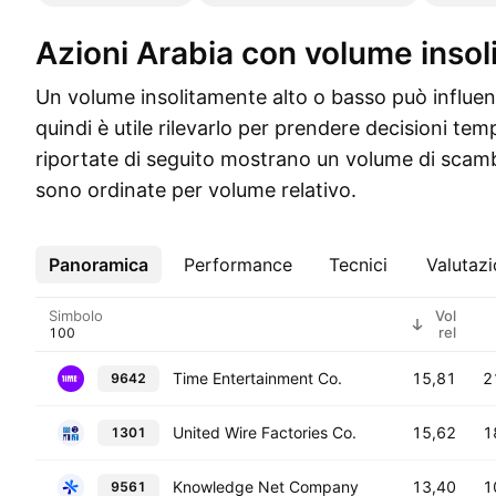
Azioni Arabia con volume insol
Un volume insolitamente alto o basso può influenza
quindi è utile rilevarlo per prendere decisioni tem
riportate di seguito mostrano un volume di scamb
sono ordinate per volume relativo.
Panoramica
Altro
Performance
Tecnici
Valutaz
Simbolo
Vol
rel
Time Entertainment Co.
15,81
2
9642
United Wire Factories Co.
15,62
1
1301
Knowledge Net Company
13,40
1
9561