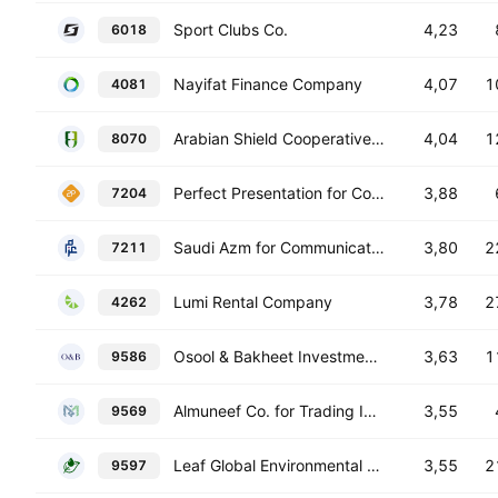
Sport Clubs Co.
4,23
6018
Nayifat Finance Company
4,07
1
4081
Arabian Shield Cooperative Insurance Co.
4,04
1
8070
Perfect Presentation for Commercial Services Co.
3,88
7204
Saudi Azm for Communication and Information Technology Co.
3,80
2
7211
Lumi Rental Company
3,78
2
4262
Osool & Bakheet Investment Company
3,63
1
9586
Almuneef Co. for Trading Industry Agriculture & Contraracting
3,55
9569
Leaf Global Environmental Services Company
3,55
2
9597