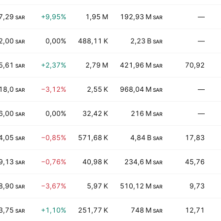
7,29
+9,95%
1,95 M
192,93 M
—
SAR
SAR
2,00
0,00%
488,11 K
2,23 B
—
SAR
SAR
5,61
+2,37%
2,79 M
421,96 M
70,92
SAR
SAR
18,0
−3,12%
2,55 K
968,04 M
—
SAR
SAR
6,00
0,00%
32,42 K
216 M
—
SAR
SAR
4,05
−0,85%
571,68 K
4,84 B
17,83
SAR
SAR
9,13
−0,76%
40,98 K
234,6 M
45,76
SAR
SAR
8,90
−3,67%
5,97 K
510,12 M
9,73
SAR
SAR
3,75
+1,10%
251,77 K
748 M
12,71
SAR
SAR