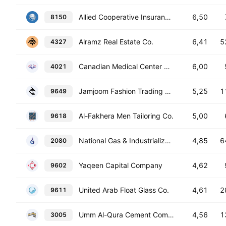
Allied Cooperative Insurance Group
6,50
8150
Alramz Real Estate Co.
6,41
5
4327
Canadian Medical Center Co.
6,00
4021
Jamjoom Fashion Trading Co.
5,25
1
9649
Al-Fakhera Men Tailoring Co.
5,00
9618
National Gas & Industrialization Co.
4,85
6
2080
Yaqeen Capital Company
4,62
9602
United Arab Float Glass Co.
4,61
2
9611
Umm Al-Qura Cement Company
4,56
1
3005