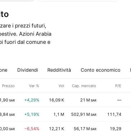
ito
re i prezzi futuri,
pestive. Azioni Arabia
i fuori dal comune e
ione
Dividendi
Redditività
Conto economico
Prezzo
Var %
Vol
Cap. mercato
P/E
1,90
+4,29%
16,09 K
21 M
—
SAR
SAR
8,84
+5,19%
1,1 M
502,91 M
111,74
SAR
SAR
0,00
−6,54%
12,21 K
56,17 M
19,29
SAR
SAR