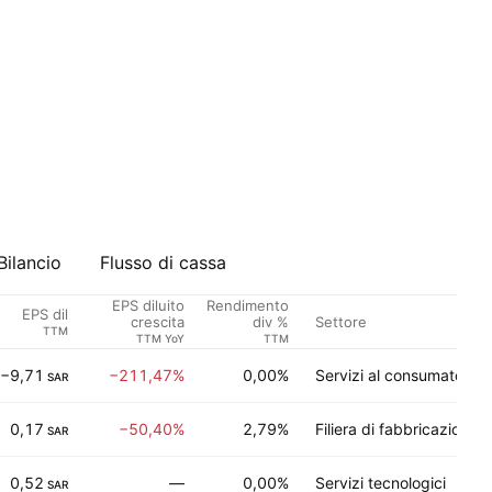
Bilancio
Flusso di cassa
EPS diluito
Rendimento
EPS dil
Settore
crescita
div %
TTM
TTM YoY
TTM
−9,71
−211,47%
0,00%
Servizi al consumatore
SAR
0,17
−50,40%
2,79%
Filiera di fabbricazione
SAR
0,52
—
0,00%
Servizi tecnologici
SAR