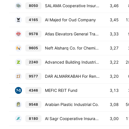
SALAMA Cooperative Insurance Co.
3,46
8050
Al Majed for Oud Company
3,45
1
4165
Atlas Elevators General Trading and Contracting Company
3,33
9578
Neft Alsharq Co. for Chemical Industries
3,27
9605
Advanced Building Industries Co.
3,22
2
2240
DAR ALMARKABAH For Renting Cars Company
3,20
9577
MEFIC REIT Fund
3,13
4346
Arabian Plastic Industrial Co.
3,08
5
9548
Al Sagr Cooperative Insurance Co.
3,00
1
8180