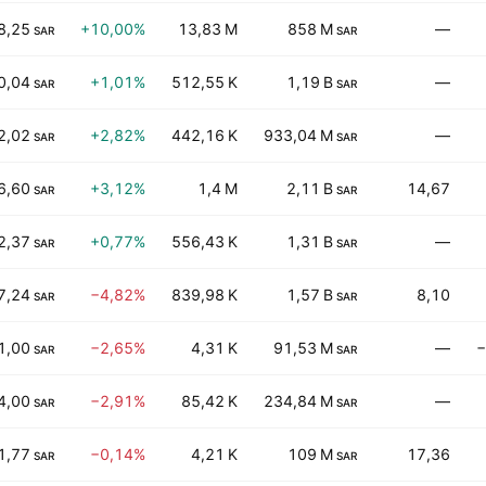
8,25
+10,00%
13,83 M
858 M
—
SAR
SAR
0,04
+1,01%
512,55 K
1,19 B
—
SAR
SAR
2,02
+2,82%
442,16 K
933,04 M
—
SAR
SAR
6,60
+3,12%
1,4 M
2,11 B
14,67
SAR
SAR
2,37
+0,77%
556,43 K
1,31 B
—
SAR
SAR
7,24
−4,82%
839,98 K
1,57 B
8,10
SAR
SAR
1,00
−2,65%
4,31 K
91,53 M
—
−
SAR
SAR
4,00
−2,91%
85,42 K
234,84 M
—
SAR
SAR
1,77
−0,14%
4,21 K
109 M
17,36
SAR
SAR