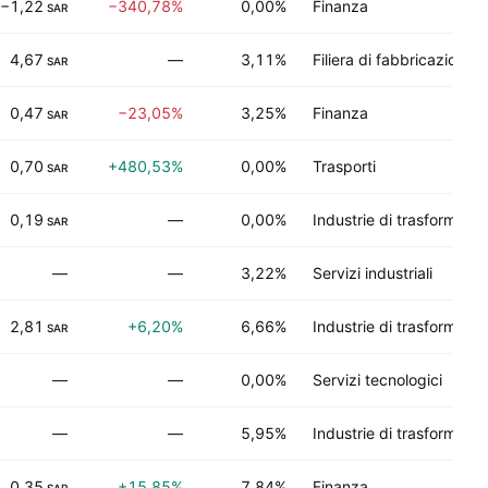
−1,22
−340,78%
0,00%
Finanza
SAR
4,67
—
3,11%
Filiera di fabbricazione
SAR
0,47
−23,05%
3,25%
Finanza
SAR
0,70
+480,53%
0,00%
Trasporti
SAR
0,19
—
0,00%
Industrie di trasformazi
SAR
—
—
3,22%
Servizi industriali
2,81
+6,20%
6,66%
Industrie di trasformazi
SAR
—
—
0,00%
Servizi tecnologici
—
—
5,95%
Industrie di trasformazi
0,35
+15,85%
7,84%
Finanza