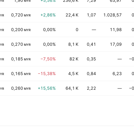
1,90
+5,56%
236,6 K
7,29
63,97
0
YR
MYR
0,720
+2,86%
22,4 K
1,07
1.028,57
0
YR
MYR
0,200
0,00%
0
—
11,98
0
YR
MYR
0,270
0,00%
8,1 K
0,41
17,09
0
YR
MYR
0,185
−7,50%
82 K
0,35
—
−0
YR
MYR
0,165
−15,38%
4,5 K
0,84
6,23
0
YR
MYR
0,260
+15,56%
64,1 K
2,22
—
−0
YR
MYR