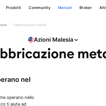
Prodotti
Community
Mercati
Broker
Alt
zione
/
Fabbricazione metalli
Azioni
Malesia
bbricazione meta
 che operano nello
co ti aiuta ad