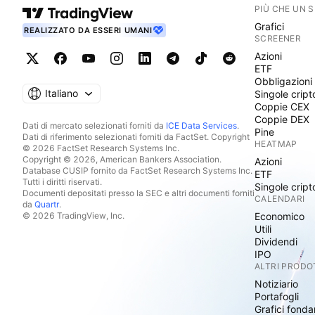
PIÙ CHE UN 
Grafici
REALIZZATO DA ESSERI UMANI
SCREENER
Azioni
ETF
Obbligazioni
Italiano
Singole cript
Coppie CEX
Coppie DEX
Dati di mercato selezionati forniti da
ICE Data Services
.
Pine
Dati di riferimento selezionati forniti da FactSet. Copyright
HEATMAP
© 2026 FactSet Research Systems Inc.
Copyright © 2026, American Bankers Association.
Azioni
Database CUSIP fornito da FactSet Research Systems Inc.
ETF
Tutti i diritti riservati.
Singole cript
Documenti depositati presso la SEC e altri documenti forniti
CALENDARI
da
Quartr
.
© 2026 TradingView, Inc.
Economico
Utili
Dividendi
IPO
ALTRI PRODO
Notiziario
Portafogli
Grafici fonda