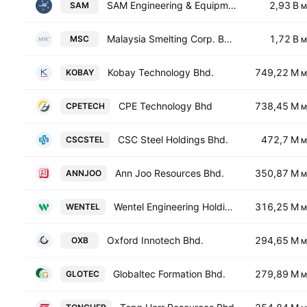
SAM Engineering & Equipment (M) Bhd
2,93 B
SAM
M
Malaysia Smelting Corp. Bhd.
1,72 B
MSC
M
Kobay Technology Bhd.
749,22 M
KOBAY
M
CPE Technology Bhd
738,45 M
CPETECH
M
CSC Steel Holdings Bhd.
472,7 M
CSCSTEL
M
Ann Joo Resources Bhd.
350,87 M
ANNJOO
M
Wentel Engineering Holdings Bhd.
316,25 M
WENTEL
M
Oxford Innotech Bhd.
294,65 M
OXB
M
Globaltec Formation Bhd.
279,89 M
GLOTEC
M