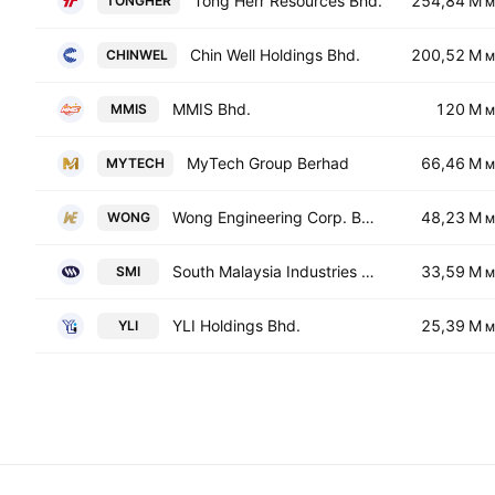
Tong Herr Resources Bhd.
254,84 M
TONGHER
M
Chin Well Holdings Bhd.
200,52 M
CHINWEL
M
MMIS Bhd.
120 M
MMIS
M
MyTech Group Berhad
66,46 M
MYTECH
M
Wong Engineering Corp. Bhd.
48,23 M
WONG
M
South Malaysia Industries Bhd.
33,59 M
SMI
M
YLI Holdings Bhd.
25,39 M
YLI
M