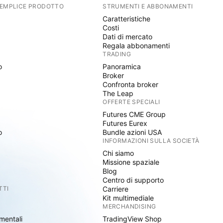
SEMPLICE PRODOTTO
STRUMENTI E ABBONAMENTI
Caratteristiche
Costi
Dati di mercato
Regala abbonamenti
TRADING
o
Panoramica
Broker
Confronta broker
The Leap
OFFERTE SPECIALI
Futures CME Group
Futures Eurex
o
Bundle azioni USA
INFORMAZIONI SULLA SOCIETÀ
Chi siamo
Missione spaziale
Blog
Centro di supporto
TTI
Carriere
Kit multimediale
MERCHANDISING
mentali
TradingView Shop