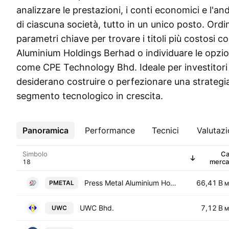
analizzare le prestazioni, i conti economici e l'a
di ciascuna società, tutto in un unico posto. Ordi
parametri chiave per trovare i titoli più costosi 
Aluminium Holdings Berhad o individuare le opzio
come CPE Technology Bhd. Ideale per investitori
desiderano costruire o perfezionare una strategi
segmento tecnologico in crescita.
Panoramica
Altro
Performance
Tecnici
Valutaz
Simbolo
Ca
merca
Press Metal Aluminium Holdings Berhad
66,41 B
PMETAL
M
UWC Bhd.
7,12 B
UWC
M