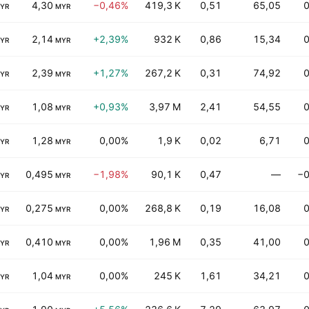
4,30
−0,46%
419,3 K
0,51
65,05
0
YR
MYR
2,14
+2,39%
932 K
0,86
15,34
0
YR
MYR
2,39
+1,27%
267,2 K
0,31
74,92
0
YR
MYR
1,08
+0,93%
3,97 M
2,41
54,55
0
YR
MYR
1,28
0,00%
1,9 K
0,02
6,71
0
YR
MYR
0,495
−1,98%
90,1 K
0,47
—
−0
YR
MYR
0,275
0,00%
268,8 K
0,19
16,08
0
YR
MYR
0,410
0,00%
1,96 M
0,35
41,00
0
YR
MYR
1,04
0,00%
245 K
1,61
34,21
0
YR
MYR