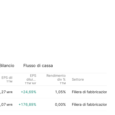
Bilancio
Flusso di cassa
EPS
Rendimento
EPS dil
Settore
diluito
div %
TTM
crescita
TTM YoY
TTM
,27
+24,69%
1,05%
Filiera di fabbricazione
MYR
,07
+176,89%
0,00%
Filiera di fabbricazione
MYR