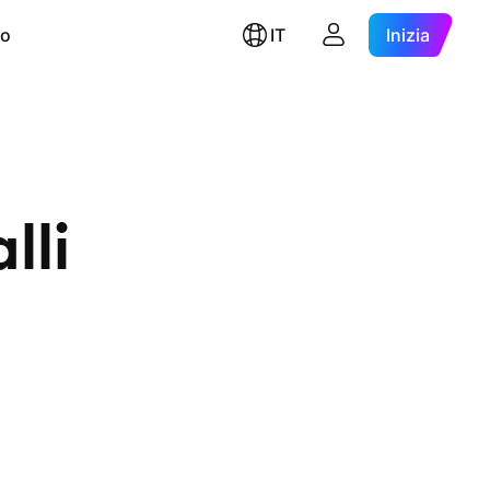
ro
IT
Inizia
lli