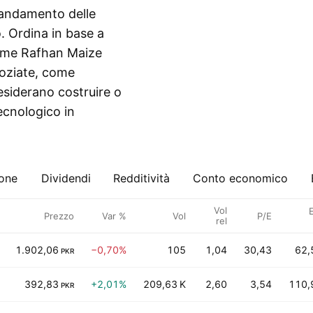
l'andamento delle
o. Ordina in base a
 come Rafhan Maize
goziate, come
desiderano costruire o
ecnologico in
ione
Dividendi
Redditività
Conto economico
Vol
E
Prezzo
Var %
Vol
P/E
rel
1.902,06
−0,70%
105
1,04
30,43
62,
PKR
392,83
+2,01%
209,63 K
2,60
3,54
110,
PKR