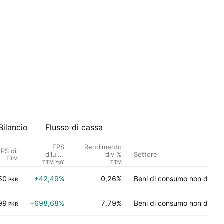
Bilancio
Flusso di cassa
EPS
Rendimento
PS dil
Settore
diluito
div %
TTM
crescita
TTM YoY
TTM
50
+42,49%
0,26%
Beni di consumo non durevo
PKR
99
+698,68%
7,79%
Beni di consumo non durevo
PKR