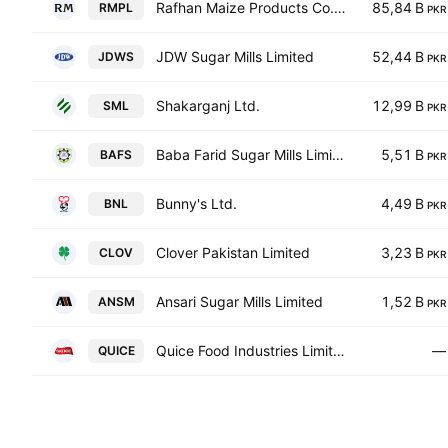
Rafhan Maize Products Co. Ltd.
85,84 B
RMPL
PKR
JDW Sugar Mills Limited
52,44 B
JDWS
PKR
Shakarganj Ltd.
12,99 B
SML
PKR
Baba Farid Sugar Mills Limited
5,51 B
BAFS
PKR
Bunny's Ltd.
4,49 B
BNL
PKR
Clover Pakistan Limited
3,23 B
CLOV
PKR
Ansari Sugar Mills Limited
1,52 B
ANSM
PKR
Quice Food Industries Limited
—
QUICE