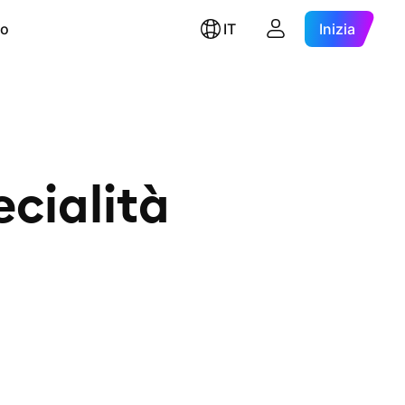
ro
IT
Inizia
ecialità