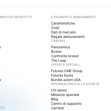
SEMPLICE PRODOTTO
STRUMENTI E ABBONAMENTI
Caratteristiche
Costi
Dati di mercato
Regala abbonamenti
TRADING
o
Panoramica
Broker
Confronta broker
The Leap
OFFERTE SPECIALI
Futures CME Group
Futures Eurex
o
Bundle azioni USA
INFORMAZIONI SULLA SOCIETÀ
Chi siamo
Missione spaziale
Blog
Centro di supporto
TTI
Carriere