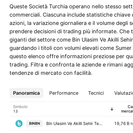
Queste Società Turchia operano nello stesso setto
commerciali. Ciascuna include statistiche chiave 
azioni, la variazione giornaliera e il volume degli 
prendere decisioni di trading più informate. Che 
giganti del settore come Bin Ulasim Ve Akilli Sehir
guardando i titoli con volumi elevati come Sumer 
questo elenco offre informazioni preziose per qual
trading. Filtra e confronta le aziende e rimani agg
tendenze di mercato con facilità.
Panoramica
Altro
Performance
Tecnici
Valutaz
Simbolo
Ca
merca
Bin Ulasim Ve Akilli Sehir Teknolojileri AS
19,76 B
BINBN
T