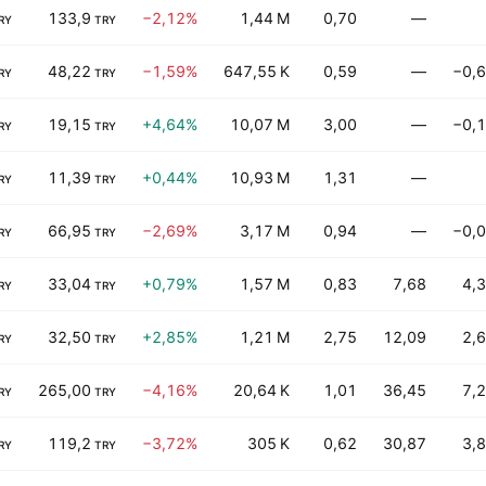
133,9
−2,12%
1,44 M
0,70
—
RY
TRY
48,22
−1,59%
647,55 K
0,59
—
−0,
RY
TRY
19,15
+4,64%
10,07 M
3,00
—
−0,
RY
TRY
11,39
+0,44%
10,93 M
1,31
—
RY
TRY
66,95
−2,69%
3,17 M
0,94
—
−0,
RY
TRY
33,04
+0,79%
1,57 M
0,83
7,68
4,
RY
TRY
32,50
+2,85%
1,21 M
2,75
12,09
2,
RY
TRY
265,00
−4,16%
20,64 K
1,01
36,45
7,
RY
TRY
119,2
−3,72%
305 K
0,62
30,87
3,
RY
TRY