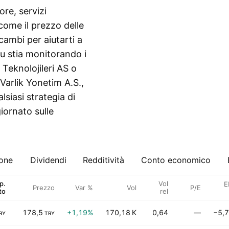
re, servizi
come il prezzo delle
scambi per aiutarti a
tu stia monitorando i
 Teknolojileri AS o
Varlik Yonetim A.S.,
siasi strategia di
iornato sulle
ione
Dividendi
Redditività
Conto economico
p.
Vol
E
Prezzo
Var %
Vol
P/E
to
rel
178,5
+1,19%
170,18 K
0,64
—
−5,
RY
TRY