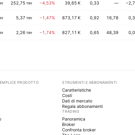
252,75
−4,53%
39,65 K
0,33
—
−2,
RY
TRY
5,37
−1,47%
873,17 K
0,92
16,78
0,
RY
TRY
2,26
−1,74%
827,11 K
0,65
48,39
0,
RY
TRY
SEMPLICE PRODOTTO
STRUMENTI E ABBONAMENTI
Caratteristiche
Costi
Dati di mercato
Regala abbonamenti
TRADING
o
Panoramica
Broker
Confronta broker