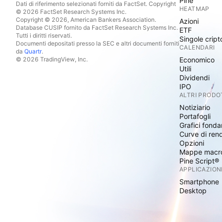
Pine
Dati di riferimento selezionati forniti da FactSet. Copyright
HEATMAP
© 2026 FactSet Research Systems Inc.
Copyright © 2026, American Bankers Association.
Azioni
Database CUSIP fornito da FactSet Research Systems Inc.
ETF
Tutti i diritti riservati.
Singole cript
Documenti depositati presso la SEC e altri documenti forniti
CALENDARI
da
Quartr
.
© 2026 TradingView, Inc.
Economico
Utili
Dividendi
IPO
ALTRI PRODO
Notiziario
Portafogli
Grafici fonda
Curve di ren
Opzioni
Mappe macr
Pine Script®
APPLICAZION
Smartphone
Desktop