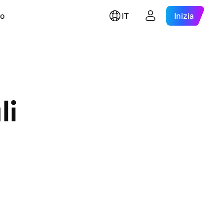
ro
IT
Inizia
li