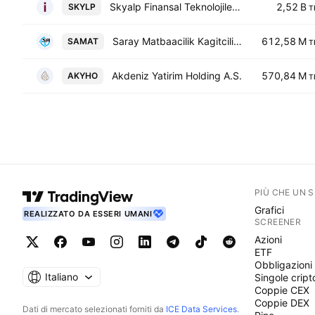
Skyalp Finansal Teknolojiler ve Danismanlik A.S
2,52 B
SKYLP
T
Saray Matbaacilik Kagitcilik Kirtasiyecilik Ticaret Ve Sanayi A.S.
612,58 M
SAMAT
T
Akdeniz Yatirim Holding A.S.
570,84 M
AKYHO
T
PIÙ CHE UN 
Grafici
REALIZZATO DA ESSERI UMANI
SCREENER
Azioni
ETF
Obbligazioni
Italiano
Singole cript
Coppie CEX
Coppie DEX
Dati di mercato selezionati forniti da
ICE Data Services
.