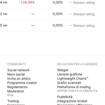
74
−128,99%
0,00%
Nessun rating
TRY
32
—
0,00%
Nessun rating
TRY
05
—
0,00%
Nessun rating
TRY
COMMUNITY
SOLUZIONI PER LE AZIENDE
Social network
Widget
Muro social
Librerie grafiche
Invita un amico
Lightweight Charts™
Programma creator
Grafici avanzati
Regolamento
Piattaforma di trading
Moderatori
OPPORTUNITÀ DI CRESCITA
IDEE
Pubblicità
Trading
Integrazione broker