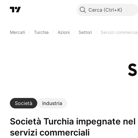
Cerca
Mercati
/
Turchia
/
Azioni
/
Settori
/
Servizi commercial
S
Società
Industria
Società Turchia impegnate nel settore:
servizi commerciali