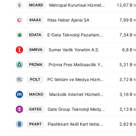
Metropal Kurumsal Hizmetler A.S.
12,67 B
MCARD
T
Ihlas Haber Ajansi SA
7,99 B
IHAAS
T
E-Data Teknoloji Pazarlama AS
7,34 B
EDATA
T
Sumer Varlik Yonetim A.S.
6,8 B
SMRVA
T
Prizma Pres Matbaacilik Yayincilik Sanayi ve Ticaret AS
5,31 B
PRZMA
T
PC Iletisim ve Medya Hizmetleri Sanayi Ticaret AS
3,72 B
PCILT
T
Mackolik Internet Hizmetleri Ticaret AS
3,16 B
MACKO
T
Gate Group Teknoloji Medya Ve Siber Guvenlik Hizmetleri A.S.
3,13 B
GATEG
T
Plastikkart Akilli Kart Iletisim Sistemleri Sanayi ve Ticaret A.S.
2,82 B
PKART
T