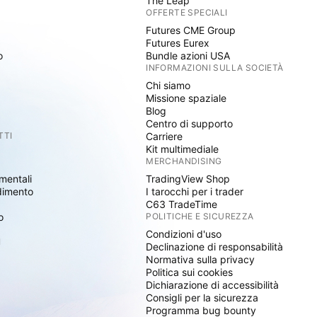
The Leap
OFFERTE SPECIALI
Futures CME Group
Futures Eurex
o
Bundle azioni USA
INFORMAZIONI SULLA SOCIETÀ
Chi siamo
Missione spaziale
Blog
Centro di supporto
TTI
Carriere
Kit multimediale
MERCHANDISING
mentali
TradingView Shop
dimento
I tarocchi per i trader
C63 TradeTime
o
POLITICHE E SICUREZZA
Condizioni d'uso
I
Declinazione di responsabilità
Normativa sulla privacy
Politica sui cookies
Dichiarazione di accessibilità
Consigli per la sicurezza
Programma bug bounty