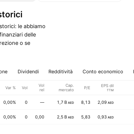
storici
torici: le abbiamo
inanziari delle
rrezione o se
ione
Dividendi
Redditività
Conto economico
Vol
Cap.
EPS dil
Var %
Vol
P/E
rel
mercato
TTM
0,00%
0
—
1,7 B
8,13
2,09
AED
AED
0,00%
0
0,00
2,5 B
5,83
0,93
AED
AED