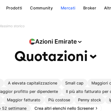
Prodotti
Community
Mercati
Broker
Alt
Massimo storico
Azioni
Emirate
Quotazioni
A elevata capitalizzazione
Small cap
Maggiori d
aggior profitto per dipendente
Il più alto fatturato per
Maggior fatturato
Più costose
Penny stock
 52 settimane
Crea altri elenchi nello Screener