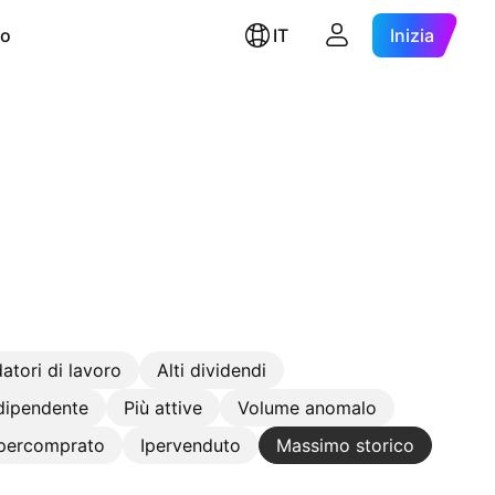
ro
IT
Inizia
atori di lavoro
Alti dividendi
 dipendente
Più attive
Volume anomalo
Ipercomprato
Ipervenduto
Massimo storico