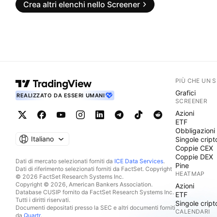
Crea altri elenchi nello Screener
PIÙ CHE UN 
Grafici
REALIZZATO DA ESSERI UMANI
SCREENER
Azioni
ETF
Obbligazioni
Italiano
Singole cript
Coppie CEX
Coppie DEX
Dati di mercato selezionati forniti da
ICE Data Services
.
Pine
Dati di riferimento selezionati forniti da FactSet. Copyright
HEATMAP
© 2026 FactSet Research Systems Inc.
Copyright © 2026, American Bankers Association.
Azioni
Database CUSIP fornito da FactSet Research Systems Inc.
ETF
Tutti i diritti riservati.
Singole cript
Documenti depositati presso la SEC e altri documenti forniti
CALENDARI
da
Quartr
.