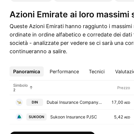
Azioni Emirate ai loro massimi 
Queste Azioni Emirati hanno raggiunto i massimi s
ordinate in ordine alfabetico e corredate dei dati f
società - analizzate per vedere se ci sarà una co
continueranno a salire.
Panoramica
Altro
Performance
Tecnici
Valutaz
Simbolo
Prezzo
Dubai Insurance CompanyPSC
17,00
DIN
AED
Sukoon Insurance PJSC
5,42
SUKOON
AED