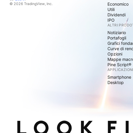
© 2026 TradingView, Inc.
Economico
Utili
Dividendi
IPO
ALTRI PRODO
Notiziario
Portafogli
Grafici fonda
Curve di ren
Opzioni
Mappe macr
Pine Script®
APPLICAZION
Smartphone
Desktop