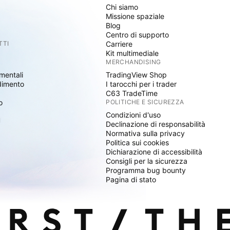
Chi siamo
Missione spaziale
Blog
Centro di supporto
TTI
Carriere
Kit multimediale
MERCHANDISING
mentali
TradingView Shop
dimento
I tarocchi per i trader
C63 TradeTime
o
POLITICHE E SICUREZZA
Condizioni d'uso
I
Declinazione di responsabilità
Normativa sulla privacy
Politica sui cookies
Dichiarazione di accessibilità
Consigli per la sicurezza
Programma bug bounty
Pagina di stato