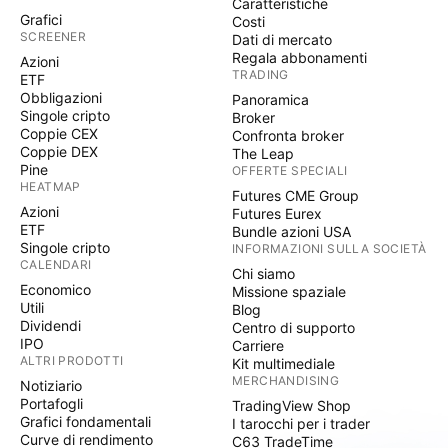
Caratteristiche
Grafici
Costi
SCREENER
Dati di mercato
Regala abbonamenti
Azioni
TRADING
ETF
Obbligazioni
Panoramica
Singole cripto
Broker
Coppie CEX
Confronta broker
Coppie DEX
The Leap
Pine
OFFERTE SPECIALI
HEATMAP
Futures CME Group
Azioni
Futures Eurex
ETF
Bundle azioni USA
Singole cripto
INFORMAZIONI SULLA SOCIETÀ
CALENDARI
Chi siamo
Economico
Missione spaziale
Utili
Blog
Dividendi
Centro di supporto
IPO
Carriere
ALTRI PRODOTTI
Kit multimediale
MERCHANDISING
Notiziario
Portafogli
TradingView Shop
Grafici fondamentali
I tarocchi per i trader
Curve di rendimento
C63 TradeTime