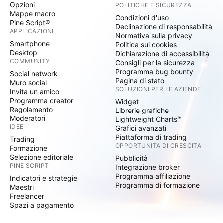
Opzioni
POLITICHE E SICUREZZA
Mappe macro
Condizioni d'uso
Pine Script®
Declinazione di responsabilità
APPLICAZIONI
Normativa sulla privacy
Smartphone
Politica sui cookies
Desktop
Dichiarazione di accessibilità
COMMUNITY
Consigli per la sicurezza
Programma bug bounty
Social network
Pagina di stato
Muro social
SOLUZIONI PER LE AZIENDE
Invita un amico
Programma creator
Widget
Regolamento
Librerie grafiche
Moderatori
Lightweight Charts™
IDEE
Grafici avanzati
Piattaforma di trading
Trading
OPPORTUNITÀ DI CRESCITA
Formazione
Selezione editoriale
Pubblicità
PINE SCRIPT
Integrazione broker
Programma affiliazione
Indicatori e strategie
Programma di formazione
Maestri
Freelancer
Spazi a pagamento