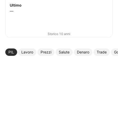
Ultimo
—
Storico 10 anni
PIL
Lavoro
Prezzi
Salute
Denaro
Trade
G
Altro