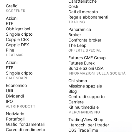
Caratteristiche
Grafici
Costi
SCREENER
Dati di mercato
Regala abbonamenti
Azioni
TRADING
ETF
Obbligazioni
Panoramica
Singole cripto
Broker
Coppie CEX
Confronta broker
Coppie DEX
The Leap
Pine
OFFERTE SPECIALI
HEATMAP
Futures CME Group
Azioni
Futures Eurex
ETF
Bundle azioni USA
Singole cripto
INFORMAZIONI SULLA SOCIETÀ
CALENDARI
Chi siamo
Economico
Missione spaziale
Utili
Blog
Dividendi
Centro di supporto
IPO
Carriere
ALTRI PRODOTTI
Kit multimediale
MERCHANDISING
Notiziario
Portafogli
TradingView Shop
Grafici fondamentali
I tarocchi per i trader
Curve di rendimento
C63 TradeTime