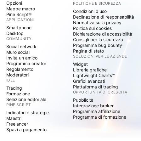
Opzioni
POLITICHE E SICUREZZA
Mappe macro
Condizioni d'uso
Pine Script®
Declinazione di responsabilità
APPLICAZIONI
Normativa sulla privacy
Smartphone
Politica sui cookies
Desktop
Dichiarazione di accessibilità
COMMUNITY
Consigli per la sicurezza
Programma bug bounty
Social network
Pagina di stato
Muro social
SOLUZIONI PER LE AZIENDE
Invita un amico
Programma creator
Widget
Regolamento
Librerie grafiche
Moderatori
Lightweight Charts™
IDEE
Grafici avanzati
Piattaforma di trading
Trading
OPPORTUNITÀ DI CRESCITA
Formazione
Selezione editoriale
Pubblicità
PINE SCRIPT
Integrazione broker
Programma affiliazione
Indicatori e strategie
Programma di formazione
Maestri
Freelancer
Spazi a pagamento