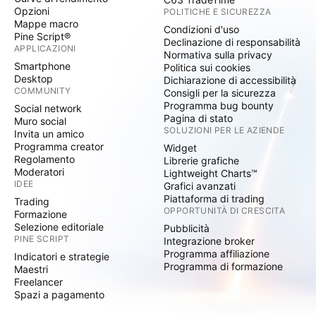
Opzioni
POLITICHE E SICUREZZA
Mappe macro
Condizioni d'uso
Pine Script®
Declinazione di responsabilità
APPLICAZIONI
Normativa sulla privacy
Smartphone
Politica sui cookies
Desktop
Dichiarazione di accessibilità
COMMUNITY
Consigli per la sicurezza
Programma bug bounty
Social network
Pagina di stato
Muro social
SOLUZIONI PER LE AZIENDE
Invita un amico
Programma creator
Widget
Regolamento
Librerie grafiche
Moderatori
Lightweight Charts™
IDEE
Grafici avanzati
Piattaforma di trading
Trading
OPPORTUNITÀ DI CRESCITA
Formazione
Selezione editoriale
Pubblicità
PINE SCRIPT
Integrazione broker
Programma affiliazione
Indicatori e strategie
Programma di formazione
Maestri
Freelancer
Spazi a pagamento