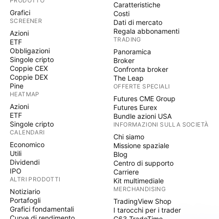
PRODOTTO
Caratteristiche
Grafici
Costi
SCREENER
Dati di mercato
Regala abbonamenti
Azioni
TRADING
ETF
Obbligazioni
Panoramica
Singole cripto
Broker
Coppie CEX
Confronta broker
Coppie DEX
The Leap
Pine
OFFERTE SPECIALI
HEATMAP
Futures CME Group
Azioni
Futures Eurex
ETF
Bundle azioni USA
Singole cripto
INFORMAZIONI SULLA SOCIETÀ
CALENDARI
Chi siamo
Economico
Missione spaziale
Utili
Blog
Dividendi
Centro di supporto
IPO
Carriere
ALTRI PRODOTTI
Kit multimediale
MERCHANDISING
Notiziario
Portafogli
TradingView Shop
Grafici fondamentali
I tarocchi per i trader
Curve di rendimento
C63 TradeTime