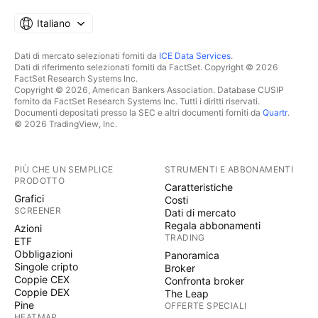
Italiano
Dati di mercato selezionati forniti da
ICE Data Services
.
Dati di riferimento selezionati forniti da FactSet. Copyright © 2026
FactSet Research Systems Inc.
Copyright © 2026, American Bankers Association. Database CUSIP
fornito da FactSet Research Systems Inc. Tutti i diritti riservati.
Documenti depositati presso la SEC e altri documenti forniti da
Quartr
.
© 2026 TradingView, Inc.
PIÙ CHE UN SEMPLICE
STRUMENTI E ABBONAMENTI
PRODOTTO
Caratteristiche
Grafici
Costi
SCREENER
Dati di mercato
Regala abbonamenti
Azioni
TRADING
ETF
Obbligazioni
Panoramica
Singole cripto
Broker
Coppie CEX
Confronta broker
Coppie DEX
The Leap
Pine
OFFERTE SPECIALI
HEATMAP