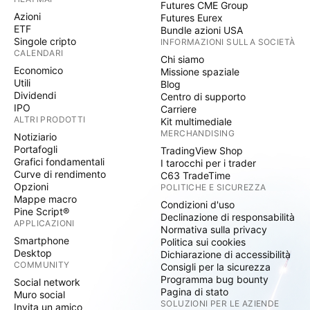
Futures CME Group
Azioni
Futures Eurex
ETF
Bundle azioni USA
Singole cripto
INFORMAZIONI SULLA SOCIETÀ
CALENDARI
Chi siamo
Economico
Missione spaziale
Utili
Blog
Dividendi
Centro di supporto
IPO
Carriere
ALTRI PRODOTTI
Kit multimediale
MERCHANDISING
Notiziario
Portafogli
TradingView Shop
Grafici fondamentali
I tarocchi per i trader
Curve di rendimento
C63 TradeTime
Opzioni
POLITICHE E SICUREZZA
Mappe macro
Condizioni d'uso
Pine Script®
Declinazione di responsabilità
APPLICAZIONI
Normativa sulla privacy
Smartphone
Politica sui cookies
Desktop
Dichiarazione di accessibilità
COMMUNITY
Consigli per la sicurezza
Programma bug bounty
Social network
Pagina di stato
Muro social
SOLUZIONI PER LE AZIENDE
Invita un amico