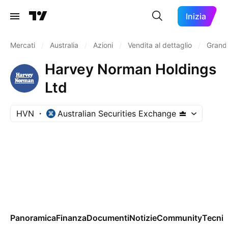
Inizia
Mercati
/
Australia
/
Azioni
/
Vendita al dettaglio
/
Grand
Harvey Norman Holdings
Ltd
HVN
Australian Securities Exchange
Panoramica
Finanza
Documenti
Notizie
Community
Tecnic