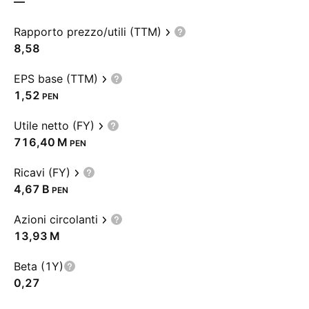
—
Rapporto prezzo/utili (TTM)
8,58
EPS base (TTM)
1,52
PEN
Utile netto (FY)
‪716,40 M‬
PEN
Ricavi (FY)
‪4,67 B‬
PEN
Azioni circolanti
‪13,93 M‬
Beta (1Y)
0,27