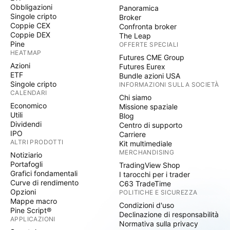
Obbligazioni
Panoramica
Singole cripto
Broker
Coppie CEX
Confronta broker
Coppie DEX
The Leap
Pine
OFFERTE SPECIALI
HEATMAP
Futures CME Group
Azioni
Futures Eurex
ETF
Bundle azioni USA
Singole cripto
INFORMAZIONI SULLA SOCIETÀ
CALENDARI
Chi siamo
Economico
Missione spaziale
Utili
Blog
Dividendi
Centro di supporto
IPO
Carriere
ALTRI PRODOTTI
Kit multimediale
MERCHANDISING
Notiziario
Portafogli
TradingView Shop
Grafici fondamentali
I tarocchi per i trader
Curve di rendimento
C63 TradeTime
Opzioni
POLITICHE E SICUREZZA
Mappe macro
Condizioni d'uso
Pine Script®
Declinazione di responsabilità
APPLICAZIONI
Normativa sulla privacy