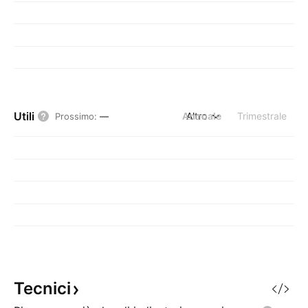
Utili
Annuale
Altro
Trimestrale
Prossimo
:
—
Tecnici