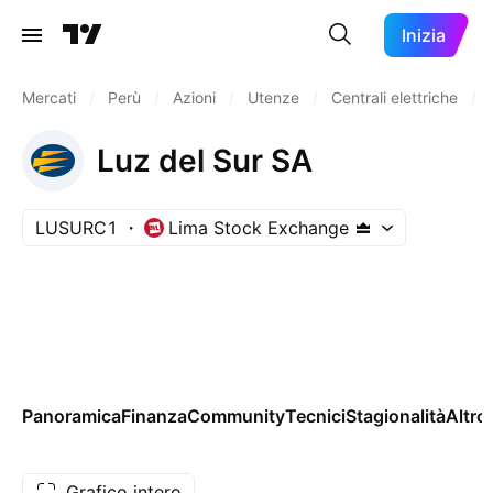
Inizia
Mercati
/
Perù
/
Azioni
/
Utenze
/
Centrali elettriche
/
Luz del Sur SA
LUSURC1
Lima Stock Exchange
Panoramica
Finanza
Community
Tecnici
Stagionalità
Altro
Grafico intero