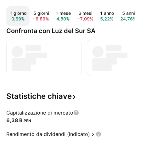
1 giorno
5 giorni
1 mese
6 mesi
1 anno
5 anni
0,69%
−6,89%
4,80%
−7,09%
5,22%
24,76%
Confronta con Luz del Sur SA
Statistiche
chiave
Capitalizzazione di mercato
‪6,38 B‬
PEN
Rendimento da dividendi (indicato)