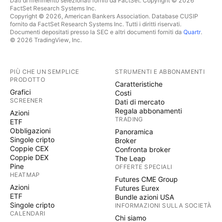
Dati di riferimento selezionati forniti da FactSet. Copyright © 2026
FactSet Research Systems Inc.
Copyright © 2026, American Bankers Association. Database CUSIP
fornito da FactSet Research Systems Inc. Tutti i diritti riservati.
Documenti depositati presso la SEC e altri documenti forniti da
Quartr
.
© 2026 TradingView, Inc.
PIÙ CHE UN SEMPLICE
STRUMENTI E ABBONAMENTI
PRODOTTO
Caratteristiche
Grafici
Costi
SCREENER
Dati di mercato
Regala abbonamenti
Azioni
TRADING
ETF
Obbligazioni
Panoramica
Singole cripto
Broker
Coppie CEX
Confronta broker
Coppie DEX
The Leap
Pine
OFFERTE SPECIALI
HEATMAP
Futures CME Group
Azioni
Futures Eurex
ETF
Bundle azioni USA
Singole cripto
INFORMAZIONI SULLA SOCIETÀ
CALENDARI
Chi siamo