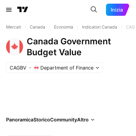
Inizia
Mercati
/
Canada
/
Economia
/
Indicatori Canada
/
CAG
Canada Government
Budget Value
CAGBV
Department of Finance
Panoramica
Storico
Community
Altro