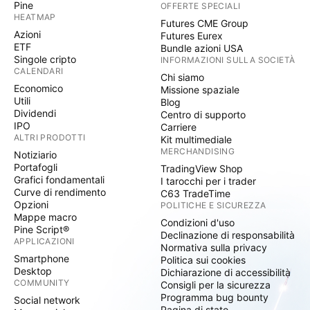
Pine
OFFERTE SPECIALI
HEATMAP
Futures CME Group
Azioni
Futures Eurex
ETF
Bundle azioni USA
Singole cripto
INFORMAZIONI SULLA SOCIETÀ
CALENDARI
Chi siamo
Economico
Missione spaziale
Utili
Blog
Dividendi
Centro di supporto
IPO
Carriere
ALTRI PRODOTTI
Kit multimediale
MERCHANDISING
Notiziario
Portafogli
TradingView Shop
Grafici fondamentali
I tarocchi per i trader
Curve di rendimento
C63 TradeTime
Opzioni
POLITICHE E SICUREZZA
Mappe macro
Condizioni d'uso
Pine Script®
Declinazione di responsabilità
APPLICAZIONI
Normativa sulla privacy
Smartphone
Politica sui cookies
Desktop
Dichiarazione di accessibilità
COMMUNITY
Consigli per la sicurezza
Programma bug bounty
Social network
Pagina di stato