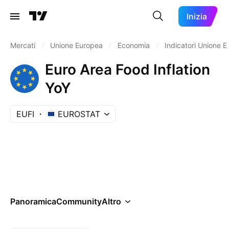
Inizia
Mercati
/
Unione Europea
/
Economia
/
Indicatori Unione 
Euro Area Food Inflation
YoY
EUFI
EUROSTAT
Panoramica
Community
Altro