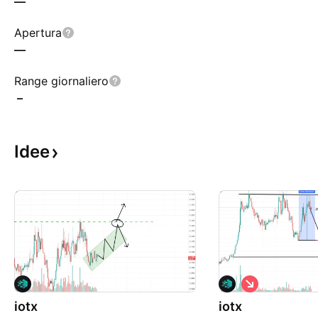
—
Apertura
—
Range giornaliero
–
Idee
S
h
iotx
iotx
o
r