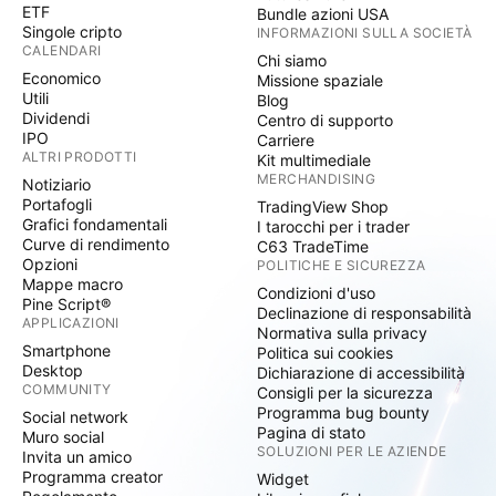
ETF
Bundle azioni USA
Singole cripto
INFORMAZIONI SULLA SOCIETÀ
CALENDARI
Chi siamo
Economico
Missione spaziale
Utili
Blog
Dividendi
Centro di supporto
IPO
Carriere
ALTRI PRODOTTI
Kit multimediale
MERCHANDISING
Notiziario
Portafogli
TradingView Shop
Grafici fondamentali
I tarocchi per i trader
Curve di rendimento
C63 TradeTime
Opzioni
POLITICHE E SICUREZZA
Mappe macro
Condizioni d'uso
Pine Script®
Declinazione di responsabilità
APPLICAZIONI
Normativa sulla privacy
Smartphone
Politica sui cookies
Desktop
Dichiarazione di accessibilità
COMMUNITY
Consigli per la sicurezza
Programma bug bounty
Social network
Pagina di stato
Muro social
SOLUZIONI PER LE AZIENDE
Invita un amico
Programma creator
Widget