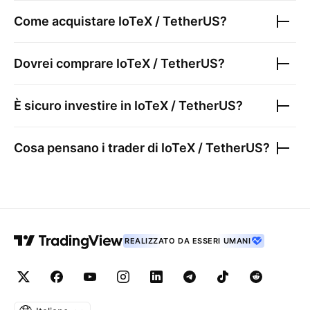
Come acquistare
IoTeX / TetherUS
?
Dovrei comprare
IoTeX / TetherUS
?
È sicuro investire in
IoTeX / TetherUS
?
Cosa pensano i trader di
IoTeX / TetherUS
?
REALIZZATO DA ESSERI UMANI