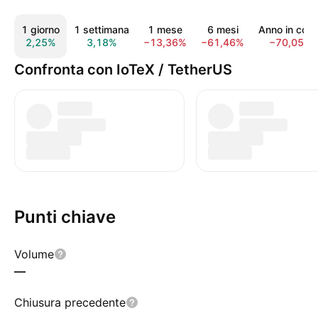
1 giorno
1 settimana
1 mese
6 mesi
Anno in cors
2,25%
3,18%
−13,36%
−61,46%
−70,05%
Confronta con IoTeX / TetherUS
Punti chiave
Volume
—
Chiusura precedente