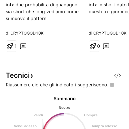
iotx due probabilita di guadagno!
iotx in short dato
t
sia short che long vediamo come
questi tre giorni c
si muove il pattern
di CRYPTOGOD10K
di CRYPTOGOD10K
1
0
Tecnici
Riassumere ciò che gli indicatori
suggeriscono.
Sommario
Neutro
Vendi
Compra
Vendi adesso
Compra adesso