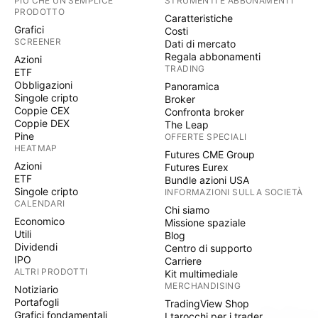
PIÙ CHE UN SEMPLICE
STRUMENTI E ABBONAMENTI
PRODOTTO
Caratteristiche
Grafici
Costi
SCREENER
Dati di mercato
Regala abbonamenti
Azioni
TRADING
ETF
Obbligazioni
Panoramica
Singole cripto
Broker
Coppie CEX
Confronta broker
Coppie DEX
The Leap
Pine
OFFERTE SPECIALI
HEATMAP
Futures CME Group
Azioni
Futures Eurex
ETF
Bundle azioni USA
Singole cripto
INFORMAZIONI SULLA SOCIETÀ
CALENDARI
Chi siamo
Economico
Missione spaziale
Utili
Blog
Dividendi
Centro di supporto
IPO
Carriere
ALTRI PRODOTTI
Kit multimediale
MERCHANDISING
Notiziario
Portafogli
TradingView Shop
Grafici fondamentali
I tarocchi per i trader