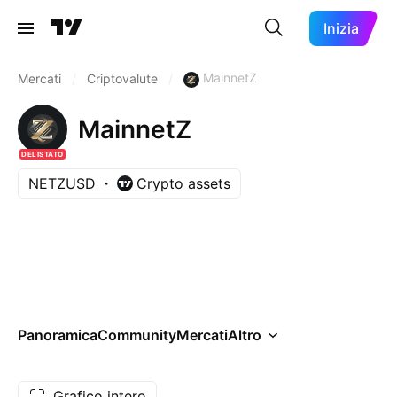
Inizia
MainnetZ
Mercati
/
Criptovalute
/
MainnetZ
DELISTATO
NETZUSD
Crypto assets
Panoramica
Community
Mercati
Altro
Grafico intero