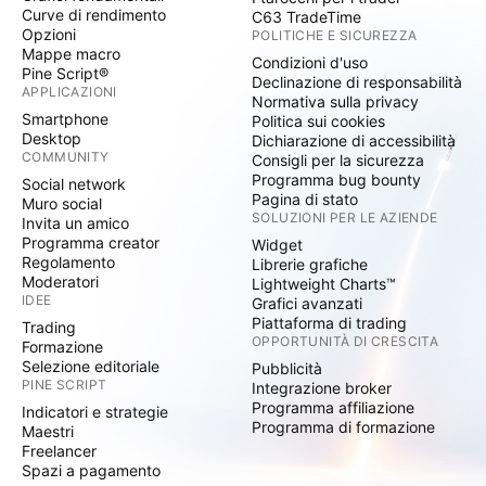
Curve di rendimento
C63 TradeTime
Opzioni
POLITICHE E SICUREZZA
Mappe macro
Condizioni d'uso
Pine Script®
Declinazione di responsabilità
APPLICAZIONI
Normativa sulla privacy
Smartphone
Politica sui cookies
Desktop
Dichiarazione di accessibilità
COMMUNITY
Consigli per la sicurezza
Programma bug bounty
Social network
Pagina di stato
Muro social
SOLUZIONI PER LE AZIENDE
Invita un amico
Programma creator
Widget
Regolamento
Librerie grafiche
Moderatori
Lightweight Charts™
IDEE
Grafici avanzati
Piattaforma di trading
Trading
OPPORTUNITÀ DI CRESCITA
Formazione
Selezione editoriale
Pubblicità
PINE SCRIPT
Integrazione broker
Programma affiliazione
Indicatori e strategie
Programma di formazione
Maestri
Freelancer
Spazi a pagamento