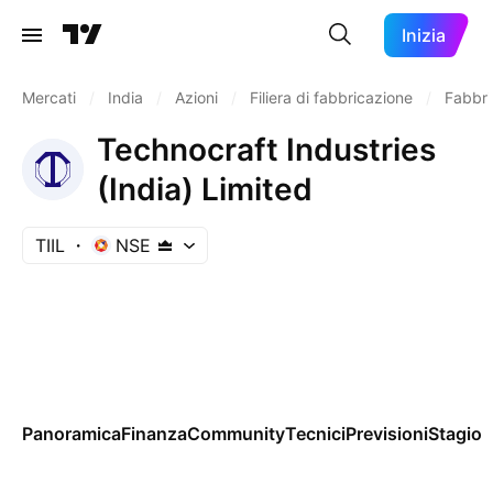
Inizia
Mercati
/
India
/
Azioni
/
Filiera di fabbricazione
/
Fabbri
Technocraft Industries
(India) Limited
TIIL
NSE
Panoramica
Finanza
Community
Tecnici
Previsioni
Stagion