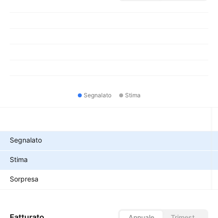
Segnalato
Stima
Metriche
Segnalato
Stima
Sorpresa
Fatturato
Annuale
Trimestrale