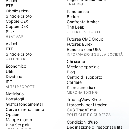
Azioni
TRADING
ETF
Obbligazioni
Panoramica
Singole cripto
Broker
Coppie CEX
Confronta broker
Coppie DEX
The Leap
Pine
OFFERTE SPECIALI
HEATMAP
Futures CME Group
Azioni
Futures Eurex
ETF
Bundle azioni USA
Singole cripto
INFORMAZIONI SULLA SOCIETÀ
CALENDARI
Chi siamo
Economico
Missione spaziale
Utili
Blog
Dividendi
Centro di supporto
IPO
Carriere
ALTRI PRODOTTI
Kit multimediale
MERCHANDISING
Notiziario
Portafogli
TradingView Shop
Grafici fondamentali
I tarocchi per i trader
Curve di rendimento
C63 TradeTime
Opzioni
POLITICHE E SICUREZZA
Mappe macro
Condizioni d'uso
Pine Script®
Declinazione di responsabilità