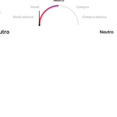
Neutro
Vendi
Compra
o
Vendi adesso
Compra adesso
utro
Neutro