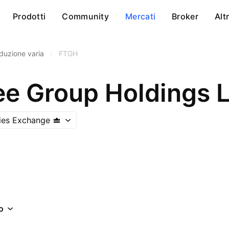
Prodotti
Community
Mercati
Broker
Alt
duzione varia
/
FTGH
ee Group Holdings L
ties Exchange
o