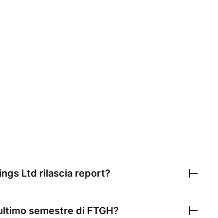
ings Ltd
rilascia report?
l'ultimo semestre di
FTGH
?