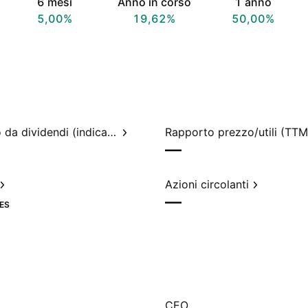
6 mesi
Anno in corso
1 anno
5,00%
19,62%
50,00%
Rendimento da dividendi (indicato)
Rapporto prezzo/utili (TTM
—
Azioni circolanti
—
ES
CEO