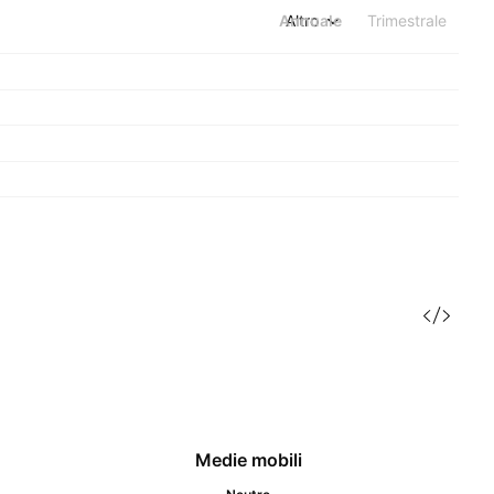
Annuale
Altro
Trimestrale
Medie mobili