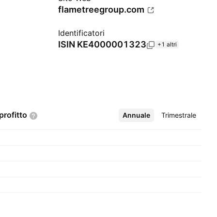
flametreegroup.com
Identificatori
ISIN
KE4000001323
+1 altri
profitto
Annuale
Altro
Trimestrale