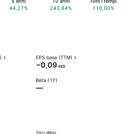
5 anni
10 anni
Tutti i tempi
44,27%
243,64%
110,00%
)
EPS base (TTM)
−0,09
KES
Beta (1Y)
—
Sito Web