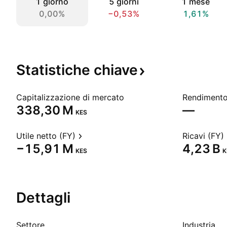
1 giorno
5 giorni
1 mese
0,00%
−0,53%
1,61%
Statistiche
chiave
Capitalizzazione di mercato
‪338,30 M‬
—
KES
Utile netto (FY)
Ricavi (FY)
‪−15,91 M‬
‪4,23 B‬
KES
K
Dettagli
Settore
Industria