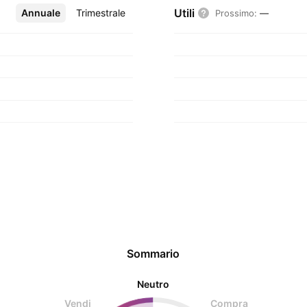
Utili
Annuale
Altro
Trimestrale
Prossimo
:
—
Sommario
Neutro
Vendi
Compra