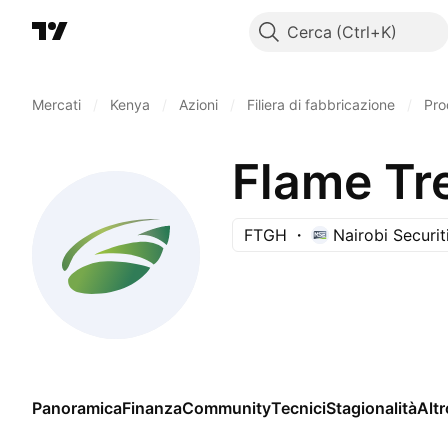
Cerca
Mercati
/
Kenya
/
Azioni
/
Filiera di fabbricazione
/
Pro
Flame Tr
FTGH
Nairobi Securi
Panoramica
Finanza
Community
Tecnici
Stagionalità
Altr