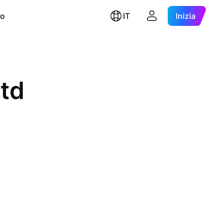
ro
IT
Inizia
td