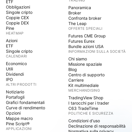
TRADING
ETF
Obbligazioni
Panoramica
Singole cripto
Broker
Coppie CEX
Confronta broker
Coppie DEX
The Leap
Pine
OFFERTE SPECIALI
HEATMAP
Futures CME Group
Azioni
Futures Eurex
ETF
Bundle azioni USA
Singole cripto
INFORMAZIONI SULLA SOCIETÀ
CALENDARI
Chi siamo
Economico
Missione spaziale
Utili
Blog
Dividendi
Centro di supporto
IPO
Carriere
ALTRI PRODOTTI
Kit multimediale
MERCHANDISING
Notiziario
Portafogli
TradingView Shop
Grafici fondamentali
I tarocchi per i trader
Curve di rendimento
C63 TradeTime
Opzioni
POLITICHE E SICUREZZA
Mappe macro
Condizioni d'uso
Pine Script®
Declinazione di responsabilità
APPLICAZIONI
Normativa sulla privacy