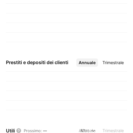
Prestiti e depositi dei clienti
Annuale
Altro
Trimestrale
Utili
Annuale
Altro
Trimestrale
Prossimo
:
—