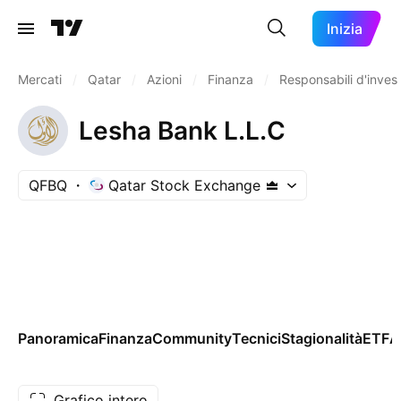
Inizia
Mercati
/
Qatar
/
Azioni
/
Finanza
/
Responsabili d'inves
Lesha Bank L.L.C
QFBQ
Qatar Stock Exchange
Panoramica
Finanza
Community
Tecnici
Stagionalità
ETF
A
Grafico intero