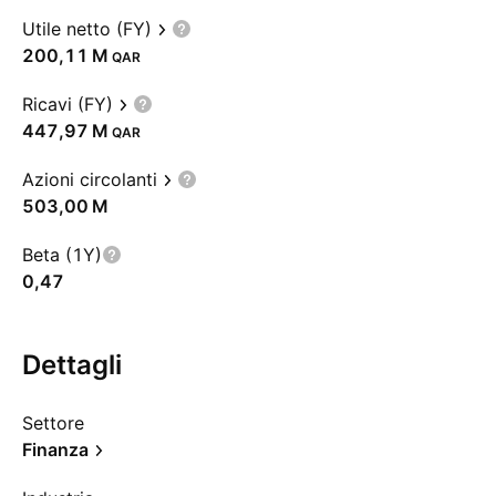
Utile netto (FY)
‪200,11 M‬
QAR
Ricavi (FY)
‪447,97 M‬
QAR
Azioni circolanti
‪503,00 M‬
Beta (1Y)
0,47
Dettagli
Settore
Finanza