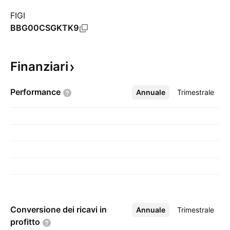
FIGI
BBG00CSGKTK9
Finanziari
Performance
Annuale
Altro
Trimestrale
Conversione dei ricavi in
Annuale
Altro
Trimestrale
profitto