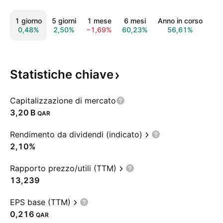
1 giorno
5 giorni
1 mese
6 mesi
Anno in corso
1 
0,48%
2,50%
−1,69%
60,23%
56,61%
55
Statistiche
chiave
Capitalizzazione di mercato
‪3,20 B‬
QAR
Rendimento da dividendi (indicato)
2,10%
Rapporto prezzo/utili (TTM)
13,239
EPS base (TTM)
0,216
QAR