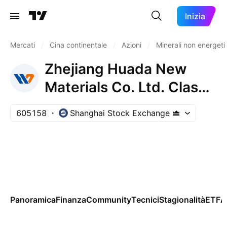
Inizia
Mercati
/
Cina continentale
/
Azioni
/
Minerali non energeti
Zhejiang Huada New
Materials Co. Ltd. Class
A
605158
Shanghai Stock Exchange
Panoramica
Finanza
Community
Tecnici
Stagionalità
ETF
A