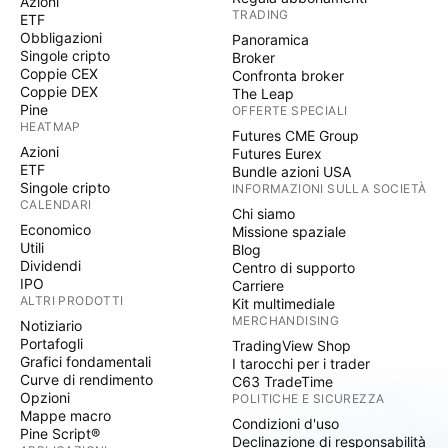
Azioni
TRADING
ETF
Obbligazioni
Panoramica
Singole cripto
Broker
Coppie CEX
Confronta broker
Coppie DEX
The Leap
Pine
OFFERTE SPECIALI
HEATMAP
Futures CME Group
Azioni
Futures Eurex
ETF
Bundle azioni USA
Singole cripto
INFORMAZIONI SULLA SOCIETÀ
CALENDARI
Chi siamo
Economico
Missione spaziale
Utili
Blog
Dividendi
Centro di supporto
IPO
Carriere
ALTRI PRODOTTI
Kit multimediale
MERCHANDISING
Notiziario
Portafogli
TradingView Shop
Grafici fondamentali
I tarocchi per i trader
Curve di rendimento
C63 TradeTime
Opzioni
POLITICHE E SICUREZZA
Mappe macro
Condizioni d'uso
Pine Script®
Declinazione di responsabilità