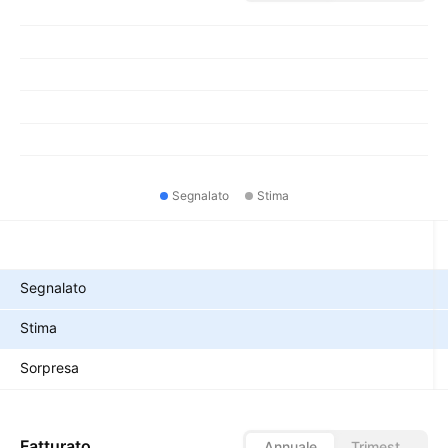
Segnalato
Stima
Metriche
Segnalato
Stima
Sorpresa
Fatturato
Annuale
Trimestrale