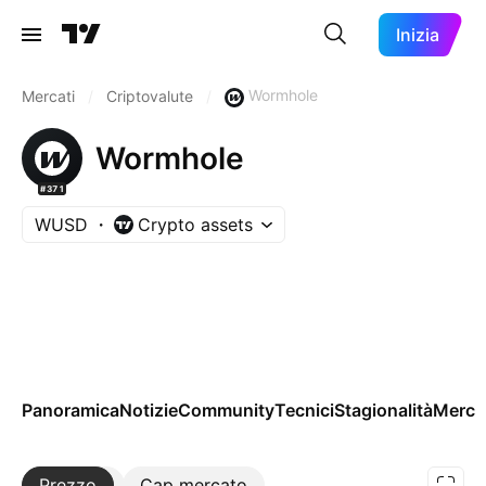
Inizia
Wormhole
Mercati
/
Criptovalute
/
Wormhole
#371
WUSD
Crypto assets
Panoramica
Notizie
Community
Tecnici
Stagionalità
Merca
Prezzo
Altro
Cap mercato