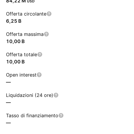
‪84,22 M‬
USD
Offerta circolante
‪6,25 B‬
Offerta massima
‪10,00 B‬
Offerta totale
‪10,00 B‬
Open interest
—
Liquidazioni (24 ore)
—
Tasso di finanziamento
—