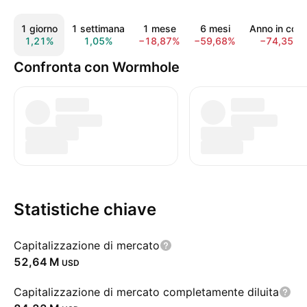
1 giorno
1 settimana
1 mese
6 mesi
Anno in cors
1,21%
1,05%
−18,87%
−59,68%
−74,35%
Confronta con Wormhole
Statistiche chiave
Capitalizzazione di mercato
‪52,64 M‬
USD
Capitalizzazione di mercato completamente diluita