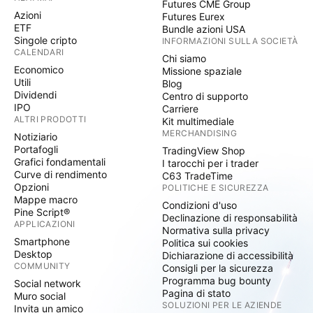
Futures CME Group
Azioni
Futures Eurex
ETF
Bundle azioni USA
Singole cripto
INFORMAZIONI SULLA SOCIETÀ
CALENDARI
Chi siamo
Economico
Missione spaziale
Utili
Blog
Dividendi
Centro di supporto
IPO
Carriere
ALTRI PRODOTTI
Kit multimediale
MERCHANDISING
Notiziario
Portafogli
TradingView Shop
Grafici fondamentali
I tarocchi per i trader
Curve di rendimento
C63 TradeTime
Opzioni
POLITICHE E SICUREZZA
Mappe macro
Condizioni d'uso
Pine Script®
Declinazione di responsabilità
APPLICAZIONI
Normativa sulla privacy
Smartphone
Politica sui cookies
Desktop
Dichiarazione di accessibilità
COMMUNITY
Consigli per la sicurezza
Programma bug bounty
Social network
Pagina di stato
Muro social
SOLUZIONI PER LE AZIENDE
Invita un amico