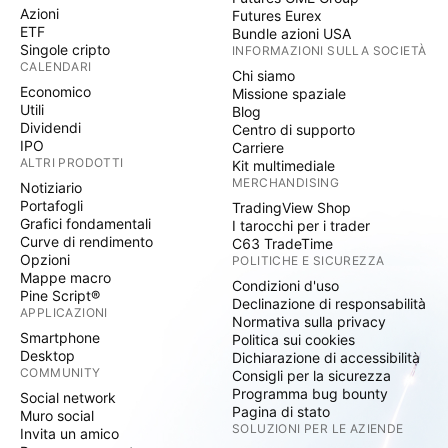
Azioni
Futures Eurex
ETF
Bundle azioni USA
Singole cripto
INFORMAZIONI SULLA SOCIETÀ
CALENDARI
Chi siamo
Economico
Missione spaziale
Utili
Blog
Dividendi
Centro di supporto
IPO
Carriere
ALTRI PRODOTTI
Kit multimediale
MERCHANDISING
Notiziario
Portafogli
TradingView Shop
Grafici fondamentali
I tarocchi per i trader
Curve di rendimento
C63 TradeTime
Opzioni
POLITICHE E SICUREZZA
Mappe macro
Condizioni d'uso
Pine Script®
Declinazione di responsabilità
APPLICAZIONI
Normativa sulla privacy
Smartphone
Politica sui cookies
Desktop
Dichiarazione di accessibilità
COMMUNITY
Consigli per la sicurezza
Programma bug bounty
Social network
Pagina di stato
Muro social
SOLUZIONI PER LE AZIENDE
Invita un amico