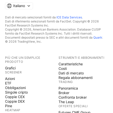
Italiano
Dati di mercato selezionati forniti da
ICE Data Services
.
Dati di riferimento selezionati forniti da FactSet. Copyright © 2026
FactSet Research Systems Inc.
Copyright © 2026, American Bankers Association. Database CUSIP
fornito da FactSet Research Systems Inc. Tutti i diritti riservati.
Documenti depositati presso la SEC e altri documenti forniti da
Quartr
.
© 2026 TradingView, Inc.
PIÙ CHE UN SEMPLICE
STRUMENTI E ABBONAMENTI
PRODOTTO
Caratteristiche
Grafici
Costi
SCREENER
Dati di mercato
Regala abbonamenti
Azioni
TRADING
ETF
Obbligazioni
Panoramica
Singole cripto
Broker
Coppie CEX
Confronta broker
Coppie DEX
The Leap
Pine
OFFERTE SPECIALI
HEATMAP
Futures CME Group