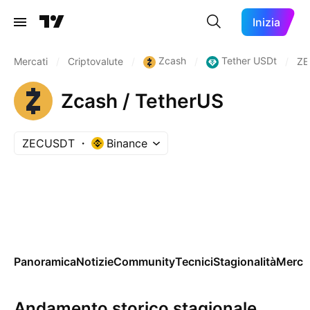
Inizia
Zcash
Tether USDt
Mercati
/
Criptovalute
/
/
/
ZE
Zcash / TetherUS
ZECUSDT
Binance
Panoramica
Notizie
Community
Tecnici
Stagionalità
Merca
Andamento storico stagionale