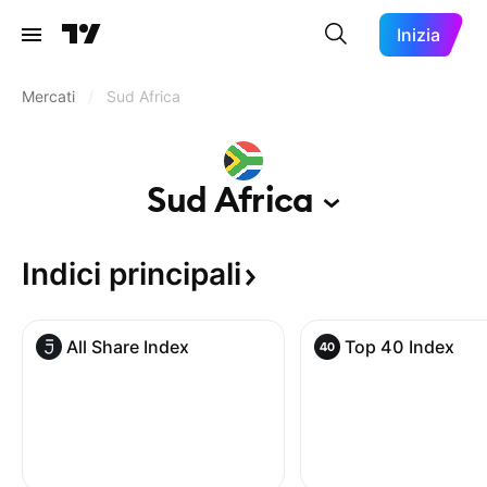
Inizia
Mercati
/
Sud Africa
Sud
Africa
Indici
principali
All Share Index
Top 40 Index