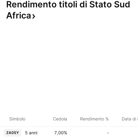
Rendimento titoli di Stato Sud
Africa
Simbolo
Cedola
Rendimento %
Data di
5 anni
7,00%
-
ZA05Y