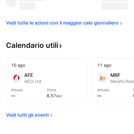
Vedi tutte le azioni con il maggior calo 
giornaliero
Calendario
utili
10 ago
11 ago
AFE
MRF
AECI Ltd
Merafe Reso
Attuale
Stima
Attuale
—
8,57
—
ZAC
Vedi tutti gli 
eventi