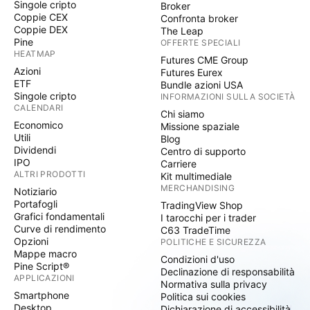
Singole cripto
Broker
Coppie CEX
Confronta broker
Coppie DEX
The Leap
Pine
OFFERTE SPECIALI
HEATMAP
Futures CME Group
Azioni
Futures Eurex
ETF
Bundle azioni USA
Singole cripto
INFORMAZIONI SULLA SOCIETÀ
CALENDARI
Chi siamo
Economico
Missione spaziale
Utili
Blog
Dividendi
Centro di supporto
IPO
Carriere
ALTRI PRODOTTI
Kit multimediale
MERCHANDISING
Notiziario
Portafogli
TradingView Shop
Grafici fondamentali
I tarocchi per i trader
Curve di rendimento
C63 TradeTime
Opzioni
POLITICHE E SICUREZZA
Mappe macro
Condizioni d'uso
Pine Script®
Declinazione di responsabilità
APPLICAZIONI
Normativa sulla privacy
Smartphone
Politica sui cookies
Desktop
Dichiarazione di accessibilità