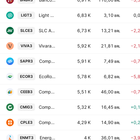
BRL
Light S.A.
6,83 K
3,10
0,
LIGT3
BRL
SLC Agricola S.A.
6,73 K
13,21
−2,
SLCE3
BRL
Vivara Participacoes SA
5,92 K
21,81
−2,
VIVA3
BRL
Companhia de Saneamento do Parana - Sanepar
5,91 K
7,49
−0,
SAPR3
BRL
EcoRodovias Infraestrutura e Logistica S.A.
5,78 K
6,82
−5,
ECOR3
BRL
Companhia de Electricidade do Estado da Bahia - COELBA
5,51 K
46,00
−0,
CEEB3
BRL
Companhia Energetica de Minas Gerais SA
5,32 K
16,45
+0,
CMIG3
BRL
Companhia Paranaense de Energia
4,29 K
14,90
+0,
CPLE3
BRL
Energisa Mato Grosso - Distribuidora de Energia Sa
4 K
36,01
−3,
ENMT3
BRL