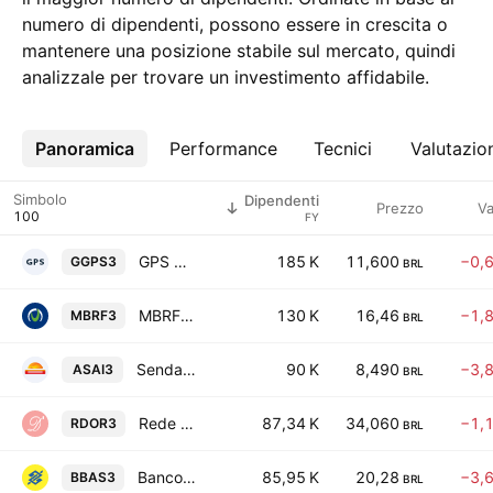
numero di dipendenti, possono essere in crescita o
mantenere una posizione stabile sul mercato, quindi
analizzale per trovare un investimento affidabile.
Panoramica
Altro
Performance
Tecnici
Valutazio
Simbolo
Dipendenti
Prezzo
Va
FY
GPS Participacoes e Empreendimentos SA
185 K
11,600
−0,
GGPS3
BRL
MBRF Global Foods Company S.A.
130 K
16,46
−1,
MBRF3
BRL
Sendas Distribuidora SA
90 K
8,490
−3,
ASAI3
BRL
Rede D'Or Sao Luiz SA
87,34 K
34,060
−1,
RDOR3
BRL
Banco do Brasil S.A.
85,95 K
20,28
−3,
BBAS3
BRL