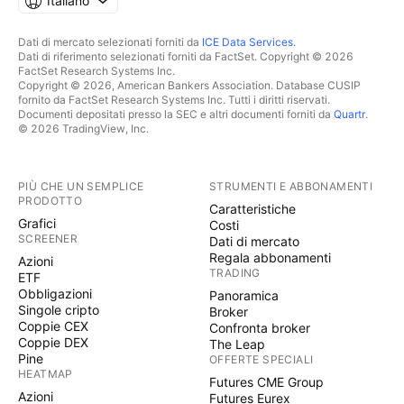
Italiano
Dati di mercato selezionati forniti da
ICE Data Services
.
Dati di riferimento selezionati forniti da FactSet. Copyright © 2026
FactSet Research Systems Inc.
Copyright © 2026, American Bankers Association. Database CUSIP
fornito da FactSet Research Systems Inc. Tutti i diritti riservati.
Documenti depositati presso la SEC e altri documenti forniti da
Quartr
.
© 2026 TradingView, Inc.
PIÙ CHE UN SEMPLICE
STRUMENTI E ABBONAMENTI
PRODOTTO
Caratteristiche
Grafici
Costi
SCREENER
Dati di mercato
Regala abbonamenti
Azioni
TRADING
ETF
Obbligazioni
Panoramica
Singole cripto
Broker
Coppie CEX
Confronta broker
Coppie DEX
The Leap
Pine
OFFERTE SPECIALI
HEATMAP
Futures CME Group
Azioni
Futures Eurex