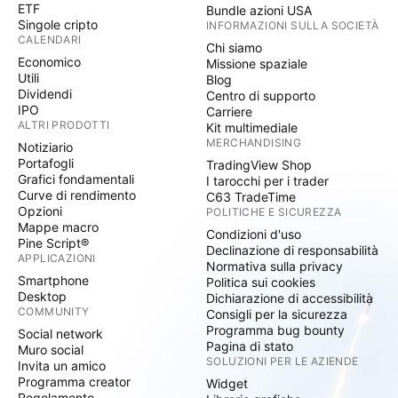
ETF
Bundle azioni USA
Singole cripto
INFORMAZIONI SULLA SOCIETÀ
CALENDARI
Chi siamo
Economico
Missione spaziale
Utili
Blog
Dividendi
Centro di supporto
IPO
Carriere
ALTRI PRODOTTI
Kit multimediale
MERCHANDISING
Notiziario
Portafogli
TradingView Shop
Grafici fondamentali
I tarocchi per i trader
Curve di rendimento
C63 TradeTime
Opzioni
POLITICHE E SICUREZZA
Mappe macro
Condizioni d'uso
Pine Script®
Declinazione di responsabilità
APPLICAZIONI
Normativa sulla privacy
Smartphone
Politica sui cookies
Desktop
Dichiarazione di accessibilità
COMMUNITY
Consigli per la sicurezza
Programma bug bounty
Social network
Pagina di stato
Muro social
SOLUZIONI PER LE AZIENDE
Invita un amico
Programma creator
Widget
Regolamento