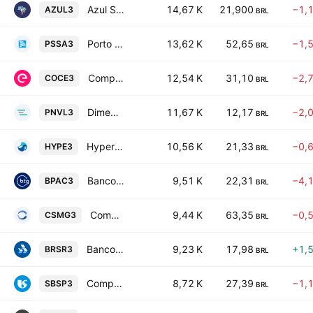
Azul S.A.
14,67 K
21,900
−1,
AZUL3
BRL
Porto Seguro S.A.
13,62 K
52,65
−1,
PSSA3
BRL
Companhia Energetica do Ceara-COELCE
12,54 K
31,10
−2,
COCE3
BRL
Dimed S.A. Distribuidora de Medicamentos
11,67 K
12,17
−2,
PNVL3
BRL
Hypera S.A.
10,56 K
21,33
−0,
HYPE3
BRL
Banco BTG Pactual SA
9,51 K
22,31
−4,
BPAC3
BRL
Companhia de Saneamento de Minas Gerais
9,44 K
63,35
−0,
CSMG3
BRL
Banco do Estado do Rio Grande do Sul SA
9,23 K
17,98
+1,
BRSR3
BRL
Companhia de Saneamento Basico do Estado de Sao Paulo SABESP
8,72 K
27,39
−1,
SBSP3
BRL