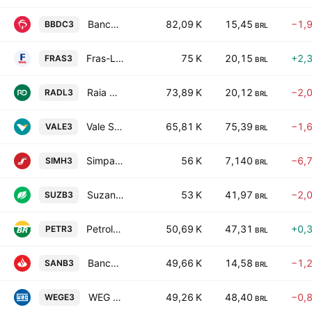
Banco Bradesco SA
82,09 K
15,45
−1,
BBDC3
BRL
Fras-Le S.A.
75 K
20,15
+2,
FRAS3
BRL
Raia Drogasil S.A.
73,89 K
20,12
−2,
RADL3
BRL
Vale S.A.
65,81 K
75,39
−1,
VALE3
BRL
Simpar SA
56 K
7,140
−6,
SIMH3
BRL
Suzano S.A.
53 K
41,97
−2,
SUZB3
BRL
Petroleo Brasileiro SA
50,69 K
47,31
+0,
PETR3
BRL
Banco Santander (Brasil) S.A.
49,66 K
14,58
−1,
SANB3
BRL
WEG SA
49,26 K
48,40
−0,
WEGE3
BRL