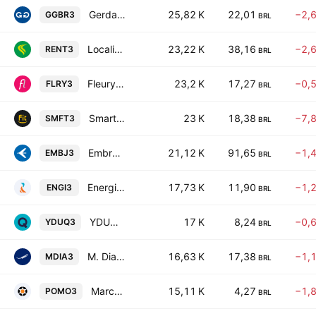
Gerdau S.A.
25,82 K
22,01
−2,
GGBR3
BRL
Localiza Rent A Car SA
23,22 K
38,16
−2,
RENT3
BRL
Fleury SA
23,2 K
17,27
−0,
FLRY3
BRL
Smartfit Escola de Ginastica e Danca SA
23 K
18,38
−7,
SMFT3
BRL
Embraer S.A.
21,12 K
91,65
−1,
EMBJ3
BRL
Energisa SA
17,73 K
11,90
−1,
ENGI3
BRL
YDUQS Participacoes SA
17 K
8,24
−0,
YDUQ3
BRL
M. Dias Branco SA Industria e Comercio de Alimentos
16,63 K
17,38
−1,
MDIA3
BRL
Marcopolo SA
15,11 K
4,27
−1,
POMO3
BRL