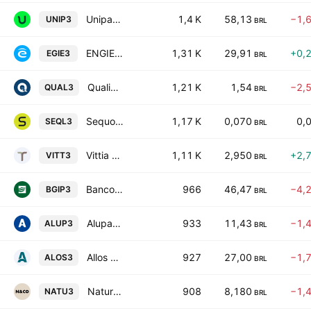
Unipar Carbocloro SA
1,4 K
58,13
−1,
UNIP3
BRL
ENGIE Brasil Energia S.A.
1,31 K
29,91
+0,
EGIE3
BRL
Qualicorp Consultoria e Corretora de Seguros S.A.
1,21 K
1,54
−2,
QUAL3
BRL
Sequoia Logistica e Transportes SA
1,17 K
0,070
0,
SEQL3
BRL
Vittia S.A.
1,11 K
2,950
+2,
VITT3
BRL
Banco do Estado de Sergipe SA - Banese
966
46,47
−4,
BGIP3
BRL
Alupar Investimento SA
933
11,43
−1,
ALUP3
BRL
Allos S.A.
927
27,00
−1,
ALOS3
BRL
Natura Cosmeticos SA
908
8,180
−1,
NATU3
BRL