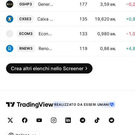
General Shopping e Outlets do Brasil S.A.
177
3,59
−0,
GSHP3
BRL
Caixa Seguridade Participacoes SA
135
19,620
+0,
CXSE3
BRL
Economatica SA
133
0,980
−1,
ECOM3
E
BRL
Renova Energia S.A.
119
0,86
+4,
RNEW3
BRL
Crea altri elenchi nello Screener
REALIZZATO DA ESSERI UMANI