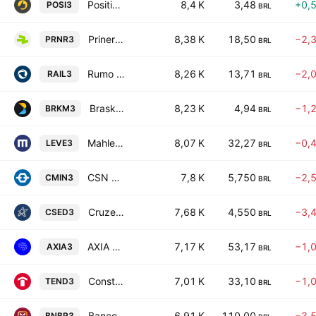
Positivo Tecnologia SA
8,4 K
3,48
+0,
POSI3
BRL
Priner Servicos Industriais SA
8,38 K
18,50
−2,
PRNR3
BRL
Rumo SA
8,26 K
13,71
−2,
RAIL3
BRL
Braskem S.A.
8,23 K
4,94
−1,
BRKM3
BRL
Mahle-Metal Leve S.A.
8,07 K
32,27
−0,
LEVE3
BRL
CSN Mineracao SA
7,8 K
5,750
−2,
CMIN3
BRL
Cruzeiro do Sul Educacional SA
7,68 K
4,550
−3,
CSED3
BRL
AXIA Energia SA
7,17 K
53,17
−1,
AXIA3
BRL
Construtora Tenda SA
7,01 K
33,10
−1,
TEND3
BRL
Banco do Nordeste do Brasil S.A.
6,91 K
110,00
−3,
BNBR3