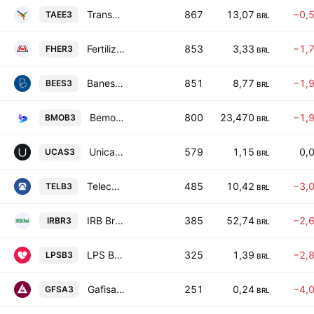
Transmissora Alianca De Energia Eletrica S.A.
867
13,07
−0,
TAEE3
BRL
Fertilizantes Heringer S.A.
853
3,33
−1,
FHER3
BRL
Banestes S.A. - Banco do Estado do Espirito Santo
851
8,77
−1,
BEES3
BRL
Bemobi Mobile Tech SA
800
23,470
−1,
BMOB3
BRL
Unicasa Industria de Moveis S.A.
579
1,15
0,
UCAS3
BRL
Telecomunicacoes Brasileiras SA
485
10,42
−3,
TELB3
BRL
IRB Brasil Resseguros SA
385
52,74
−2,
IRBR3
BRL
LPS Brasil-Consultoria de Imoveis SA
325
1,39
−2,
LPSB3
BRL
Gafisa S.A.
251
0,24
−4,
GFSA3
BRL