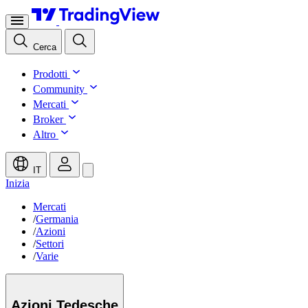
Cerca
Prodotti
Community
Mercati
Broker
Altro
IT
Inizia
Mercati
/
Germania
/
Azioni
/
Settori
/
Varie
Azioni
Tedesche