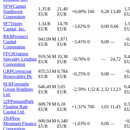
SFW
Capital
1,35 B
21,40
1,
Southwest
+0,09%
160
0,28
13,49
EUR
EUR
E
Corporation
9F7
Trinity
1,34 B
14,78
1,
−3,02%
0
0,00
9,66
Capital, Inc.
EUR
EUR
E
RK8
Prospect
941,09 M
1,871
−0
Capital
−3,41%
0
0,00
—
EUR
EUR
E
Corporation
FFC0
Oaktree
919,56 M
10,38
0,
Specialty Lending
−0,76%
0
—
24,72
EUR
EUR
E
Corporation
GRP
Greencoat
855,53 M
0,784
−0
−0,25%
0
0,00
—
Renewables Plc
EUR
EUR
E
9LR
Foresight
646,49 M
5,65
0,
Group Holdings
−2,59%
1,52 K
2,32
13,23
EUR
EUR
E
Ltd.
22P
PennantPark
609,78 M
6,18
0,
Floating Rate
+1,31%
700
1,01
11,43
EUR
EUR
E
Capital Ltd.
1N4
New
600,94 M
6,340
−0
Mountain Finance
−1,63%
0
0,00
—
EUR
EUR
E
Corporation