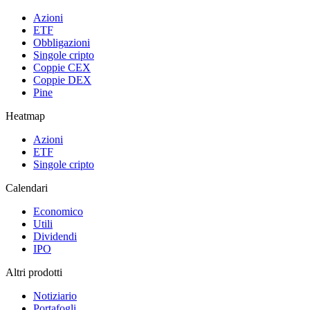
Azioni
ETF
Obbligazioni
Singole cripto
Coppie CEX
Coppie DEX
Pine
Heatmap
Azioni
ETF
Singole cripto
Calendari
Economico
Utili
Dividendi
IPO
Altri prodotti
Notiziario
Portafogli