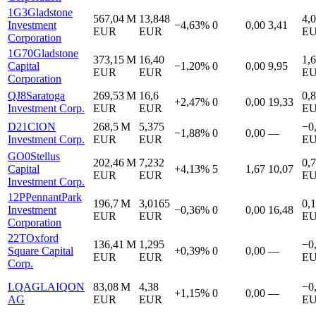
1G3
Gladstone
567,04 M
13,848
4,
Investment
−4,63%
0
0,00
3,41
EUR
EUR
E
Corporation
1G70
Gladstone
373,15 M
16,40
1,
Capital
−1,20%
0
0,00
9,95
EUR
EUR
E
Corporation
QJ8
Saratoga
269,53 M
16,6
0,
+2,47%
0
0,00
19,33
Investment Corp.
EUR
EUR
E
D21
CION
268,5 M
5,375
−0
−1,88%
0
0,00
—
Investment Corp.
EUR
EUR
E
GO0
Stellus
202,46 M
7,232
0,
Capital
+4,13%
5
1,67
10,07
EUR
EUR
E
Investment Corp.
12P
PennantPark
196,7 M
3,0165
0,
Investment
−0,36%
0
0,00
16,48
EUR
EUR
E
Corporation
22T
Oxford
136,41 M
1,295
−0
Square Capital
+0,39%
0
0,00
—
EUR
EUR
E
Corp.
LQAG
LAIQON
83,08 M
4,38
−0
+1,15%
0
0,00
—
AG
EUR
EUR
E