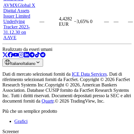
AVMX
Global X
Digital Assets
Issuer Limited
4,4282
Underlying
—
−3,65%
0
—
—
—
EUR
Tracker 2023-
31.12.30 on
AAVE
Realizzato da esseri umani
Italiano
Italiano
Dati di mercato selezionati forniti da
ICE Data Services
.
Dati di
riferimento selezionati forniti da FactSet. Copyright © 2026 FactSet
Research Systems Inc.
Copyright © 2026, American Bankers
Association. Database CUSIP fornito da FactSet Research Systems
Inc. Tutti i diritti riservati.
Documenti depositati presso la SEC e altri
documenti forniti da
Quartr
.
© 2026 TradingView, Inc.
Più che un semplice prodotto
Grafici
Screener