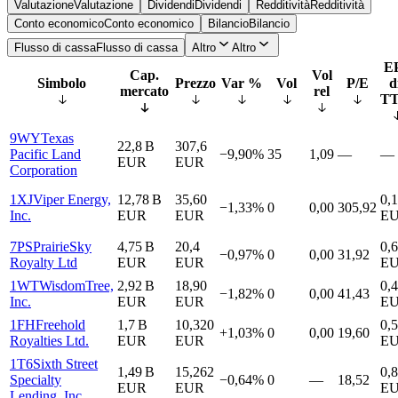
Valutazione
Valutazione
Dividendi
Dividendi
Redditività
Redditività
Conto economico
Conto economico
Bilancio
Bilancio
Flusso di cassa
Flusso di cassa
Altro
Altro
E
Cap.
Vol
Simbolo
Prezzo
Var %
Vol
P/E
d
mercato
rel
T
9WY
Texas
22,8 B
307,6
Pacific Land
−9,90%
35
1,09
—
—
EUR
EUR
Corporation
1XJ
Viper Energy,
12,78 B
35,60
0,
−1,33%
0
0,00
305,92
Inc.
EUR
EUR
E
7PS
PrairieSky
4,75 B
20,4
0,
−0,97%
0
0,00
31,92
Royalty Ltd
EUR
EUR
E
1WT
WisdomTree,
2,92 B
18,90
0,
−1,82%
0
0,00
41,43
Inc.
EUR
EUR
E
1FH
Freehold
1,7 B
10,320
0,
+1,03%
0
0,00
19,60
Royalties Ltd.
EUR
EUR
E
1T6
Sixth Street
1,49 B
15,262
0,
Specialty
−0,64%
0
—
18,52
EUR
EUR
E
Lending, Inc.