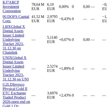
KJ7A
BCP
78,64 M
6,10
−0
Investment
0,00%
0
0,00
—
EUR
EUR
E
Corporation
9UD
OFS Capital
41,52 M
2,9795
−1
−0,43%
0
—
—
Corp.
EUR
EUR
E
LI0X
Global X
Digital Assets
Issuer Limited
5,1140
Underlying
—
+0,07%
0
0,00
—
—
EUR
Tracker 2023-
31.12.30 on
Chainlink
UNIX
Global X
Digital Assets
Issuer Limited
2,5274
—
+1,89%
0
—
—
—
Underlying
EUR
Tracker 2023-
31.12.30 on UNI
G2LD
Invesco
Physical Gold II
ETC Exchange
3,6976
—
+2,43%
0
—
—
—
Traded Product
EUR
2026-open end on
Gold 1 Oz