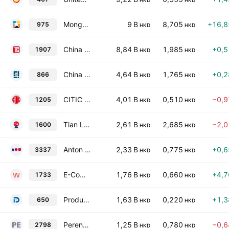
HKD
HKD
Mongolian Mining Corporation
9 B
8,705
+16,
975
HKD
HKD
China Risun Group Ltd.
8,84 B
1,985
+0,
1907
HKD
HKD
China Qinfa Group Ltd.
4,64 B
1,765
+0,
866
HKD
HKD
CITIC Resources Holdings Limited
4,01 B
0,510
−0,
1205
HKD
HKD
Tian Lun Gas Holdings Limited
2,61 B
2,685
−2,
1600
HKD
HKD
Anton Oilfield Services Group
2,33 B
0,775
+0,
3337
HKD
HKD
E-Commodities Holdings Limited
1,76 B
0,660
+4,
1733
HKD
HKD
Productive Technologies Company Limited
1,63 B
0,220
+1,
650
HKD
HKD
Perennial Energy Holdings Ltd.
1,25 B
0,780
−0,
2798
HKD
HKD