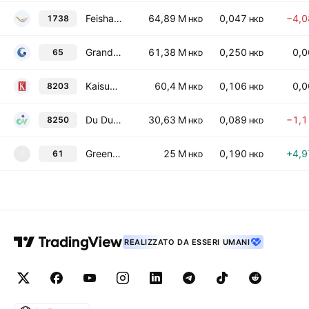
Feishang Anthracite Resources Ltd.
64,89 M
0,047
−4,
1738
HKD
HKD
Grand Ocean Advanced Resources Co., Ltd.
61,38 M
0,250
0,
65
HKD
HKD
Kaisun Holdings Limited
60,4 M
0,106
0,
8203
HKD
HKD
Du Du Holdings Limited
30,63 M
0,089
−1,
8250
HKD
HKD
Green Leader Holdings Group Limited
25 M
0,190
+4,
61
6
HKD
HKD
REALIZZATO DA ESSERI UMANI