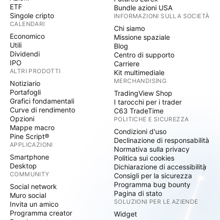
ETF
Bundle azioni USA
Singole cripto
INFORMAZIONI SULLA SOCIETÀ
CALENDARI
Chi siamo
Economico
Missione spaziale
Utili
Blog
Dividendi
Centro di supporto
IPO
Carriere
ALTRI PRODOTTI
Kit multimediale
MERCHANDISING
Notiziario
Portafogli
TradingView Shop
Grafici fondamentali
I tarocchi per i trader
Curve di rendimento
C63 TradeTime
Opzioni
POLITICHE E SICUREZZA
Mappe macro
Condizioni d'uso
Pine Script®
Declinazione di responsabilità
APPLICAZIONI
Normativa sulla privacy
Smartphone
Politica sui cookies
Desktop
Dichiarazione di accessibilità
COMMUNITY
Consigli per la sicurezza
Programma bug bounty
Social network
Pagina di stato
Muro social
SOLUZIONI PER LE AZIENDE
Invita un amico
Programma creator
Widget