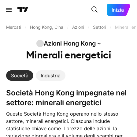
Inizia
Mercati
/
Hong Kong, Cina
/
Azioni
/
Settori
/
Minerali en
Azioni Hong
Kong
Minerali energetici
Società
Industria
Società Hong Kong impegnate nel
settore: minerali energetici
Queste Società Hong Kong operano nello stesso
settore, minerali energetici. Ciascuna include
statistiche chiave come il prezzo delle azioni, la
variazione giornaliera e il volume degli scambi per