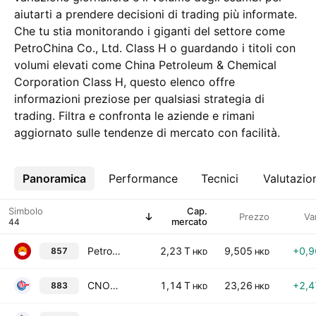
aiutarti a prendere decisioni di trading più informate.
Che tu stia monitorando i giganti del settore come
PetroChina Co., Ltd. Class H o guardando i titoli con
volumi elevati come China Petroleum & Chemical
Corporation Class H, questo elenco offre
informazioni preziose per qualsiasi strategia di
trading. Filtra e confronta le aziende e rimani
aggiornato sulle tendenze di mercato con facilità.
Panoramica
Altro
Performance
Tecnici
Valutazio
Simbolo
Cap.
Prezzo
Va
mercato
PetroChina Co., Ltd. Class H
2,23 T
9,505
+0,
857
HKD
HKD
CNOOC Limited
1,14 T
23,26
+2,
883
HKD
HKD