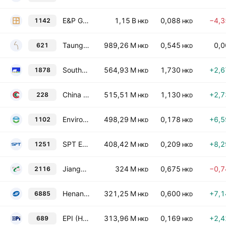
E&P Global Holdings Limited
1,15 B
0,088
−4,
1142
HKD
HKD
Taung Gold International Limited
989,26 M
0,545
0,
621
HKD
HKD
SouthGobi Resources Ltd.
564,93 M
1,730
+2,
1878
HKD
HKD
China Energy Development Holdings Limited
515,51 M
1,130
+2,
228
HKD
HKD
Enviro Energy International Holdings Limited
498,29 M
0,178
+6,
1102
HKD
HKD
SPT Energy Group, Inc.
408,42 M
0,209
+8,
1251
HKD
HKD
Jiangsu Innovative Ecological New Materials Ltd.
324 M
0,675
−0,
2116
HKD
HKD
Henan JinMa Energy Co., Ltd. Class H
321,25 M
0,600
+7,
6885
HKD
HKD
EPI (Holdings) Limited
313,96 M
0,169
+2,
689
HKD
HKD