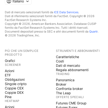
Italiano
Dati di mercato selezionati forniti da
ICE Data Services
.
Dati di riferimento selezionati forniti da FactSet. Copyright © 2026
FactSet Research Systems Inc.
Copyright © 2026, American Bankers Association. Database CUSIP
fornito da FactSet Research Systems Inc. Tutti i diritti riservati.
Documenti depositati presso la SEC e altri documenti forniti da
Quartr
.
© 2026 TradingView, Inc.
PIÙ CHE UN SEMPLICE
STRUMENTI E ABBONAMENTI
PRODOTTO
Caratteristiche
Grafici
Costi
SCREENER
Dati di mercato
Regala abbonamenti
Azioni
TRADING
ETF
Obbligazioni
Panoramica
Singole cripto
Broker
Coppie CEX
Confronta broker
Coppie DEX
The Leap
Pine
OFFERTE SPECIALI
HEATMAP
Futures CME Group
Azioni
Futures Eurex