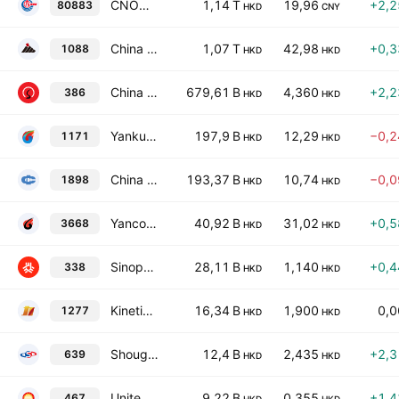
CNOOC Limited
1,14 T
19,96
+2,
80883
HKD
CNY
China Shenhua Energy Co. Ltd. Class H
1,07 T
42,98
+0,
1088
HKD
HKD
China Petroleum & Chemical Corporation Class H
679,61 B
4,360
+2,
386
HKD
HKD
Yankuang Energy Group Company Limited Class H
197,9 B
12,29
−0,
1171
HKD
HKD
China Coal Energy Co. Ltd. Class H
193,37 B
10,74
−0,
1898
HKD
HKD
Yancoal Australia Ltd.
40,92 B
31,02
+0,
3668
HKD
HKD
Sinopec Shanghai Petrochemical Co. Ltd. Class H
28,11 B
1,140
+0,
338
HKD
HKD
Kinetic Development Group Limited
16,34 B
1,900
0,
1277
HKD
HKD
Shougang Fushan Resources Group Limited
12,4 B
2,435
+2,
639
HKD
HKD
United Energy Group Limited
9,22 B
0,355
+1,
467