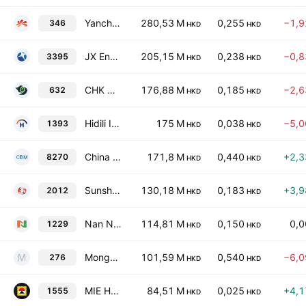
Yanchang Petroleum International Limited
280,53 M
0,255
−1,
346
HKD
HKD
JX Energy Ltd.
205,15 M
0,238
−0,
3395
HKD
HKD
CHK Oil Limited
176,88 M
0,185
−2,
632
HKD
HKD
Hidili Industry International Development Limited
175 M
0,038
−5,
1393
HKD
HKD
China CBM Group Co. Ltd.
171,8 M
0,440
+2,
8270
HKD
HKD
Sunshine Oilsands Ltd.
130,18 M
0,183
+3,
2012
HKD
HKD
Nan Nan Resources Enterprise Limited
114,81 M
0,150
0,
1229
HKD
HKD
Mongolia Energy Corporation Limited
101,59 M
0,540
−6,
276
HKD
HKD
MIE Holdings Corp.
84,51 M
0,025
+4,
1555
HKD
HKD