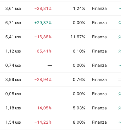
3,61
−28,81%
1,24%
Finanza
Co
USD
6,71
+29,87%
0,00%
Finanza
Co
USD
5,41
−16,88%
11,67%
Finanza
Co
USD
1,12
−65,41%
6,10%
Finanza
Co
USD
0,74
—
0,00%
Finanza
Co
USD
3,99
−28,94%
0,76%
Finanza
Ne
USD
0,08
—
0,00%
Finanza
Co
USD
1,18
−14,05%
5,93%
Finanza
Co
USD
1,54
−14,22%
8,00%
Finanza
Co
USD