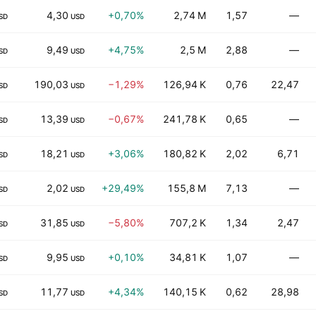
4,30
+0,70%
2,74 M
1,57
—
SD
USD
9,49
+4,75%
2,5 M
2,88
—
SD
USD
190,03
−1,29%
126,94 K
0,76
22,47
SD
USD
13,39
−0,67%
241,78 K
0,65
—
SD
USD
18,21
+3,06%
180,82 K
2,02
6,71
SD
USD
2,02
+29,49%
155,8 M
7,13
—
SD
USD
31,85
−5,80%
707,2 K
1,34
2,47
SD
USD
9,95
+0,10%
34,81 K
1,07
—
SD
USD
11,77
+4,34%
140,15 K
0,62
28,98
SD
USD