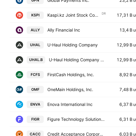
Global Payments Inc.
23,2 B
GPN
U
DR
Kaspi.kz Joint Stock Company Sponsored ADR RegS
17,31 B
KSPI
U
Ally Financial Inc
13,4 B
ALLY
U
U-Haul Holding Company
12,99 B
UHAL
U
U-Haul Holding Company Series N Non-Voting
12,99 B
UHAL.B
U
FirstCash Holdings, Inc.
8,92 B
FCFS
U
OneMain Holdings, Inc.
7,48 B
OMF
U
Enova International Inc
6,37 B
ENVA
U
Figure Technology Solutions, Inc. Class A
6,31 B
FIGR
U
Credit Acceptance Corporation
6,03 B
CACC
U