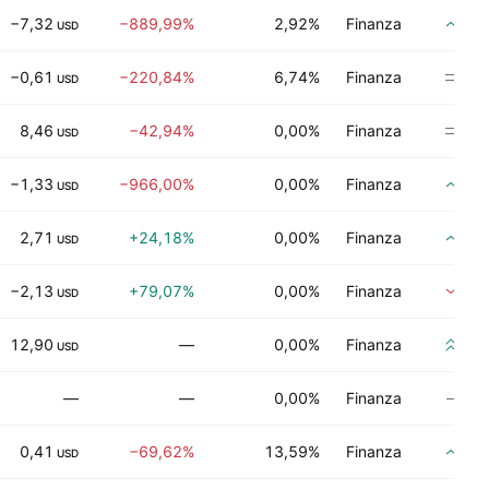
−7,32
−889,99%
2,92%
Finanza
Co
USD
−0,61
−220,84%
6,74%
Finanza
Ne
USD
8,46
−42,94%
0,00%
Finanza
Ne
USD
−1,33
−966,00%
0,00%
Finanza
Co
USD
2,71
+24,18%
0,00%
Finanza
Co
USD
−2,13
+79,07%
0,00%
Finanza
Ven
USD
12,90
—
0,00%
Finanza
Co
USD
—
—
0,00%
Finanza
Nes
0,41
−69,62%
13,59%
Finanza
Co
USD