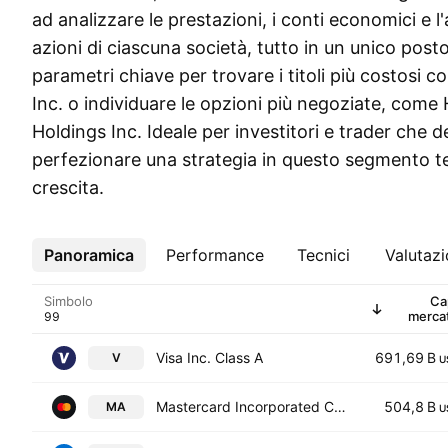
ad analizzare le prestazioni, i conti economici e 
azioni di ciascuna società, tutto in un unico post
parametri chiave per trovare i titoli più costosi 
Inc. o individuare le opzioni più negoziate, come
Holdings Inc. Ideale per investitori e trader che 
perfezionare una strategia in questo segmento t
crescita.
Panoramica
Altro
Performance
Tecnici
Valutaz
Simbolo
Ca
merca
Visa Inc. Class A
691,69 B
V
U
Mastercard Incorporated Class A
504,8 B
MA
U