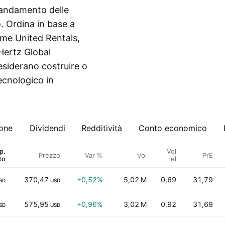
l'andamento delle
o. Ordina in base a
come United Rentals,
 Hertz Global
desiderano costruire o
ecnologico in
ione
Dividendi
Redditività
Conto economico
p.
Vol
Prezzo
Var %
Vol
P/E
to
rel
370,47
+0,52%
5,02 M
0,69
31,79
SD
USD
575,95
+0,96%
3,02 M
0,92
31,69
SD
USD