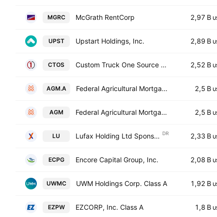
McGrath RentCorp
2,97 B
MGRC
U
Upstart Holdings, Inc.
2,89 B
UPST
U
Custom Truck One Source Inc
2,52 B
CTOS
U
Federal Agricultural Mortgage Corporation Class A
2,5 B
AGM.A
U
Federal Agricultural Mortgage Corporation Class C
2,5 B
AGM
U
DR
Lufax Holding Ltd Sponsored ADR Class A
2,33 B
LU
U
Encore Capital Group, Inc.
2,08 B
ECPG
U
UWM Holdings Corp. Class A
1,92 B
UWMC
U
EZCORP, Inc. Class A
1,8 B
EZPW
U