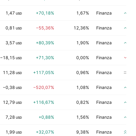
1,47
+70,18%
1,67%
Finanza
Co
USD
0,81
−55,36%
12,36%
Finanza
Co
USD
3,57
+80,39%
1,90%
Finanza
Co
USD
−18,15
+71,30%
0,00%
Finanza
Ven
USD
11,28
+117,05%
0,96%
Finanza
Ne
USD
−0,38
−520,07%
1,08%
Finanza
Co
USD
12,79
+116,67%
0,82%
Finanza
Co
USD
7,28
+0,88%
1,56%
Finanza
Co
USD
1,99
+32,07%
9,38%
Finanza
Co
USD