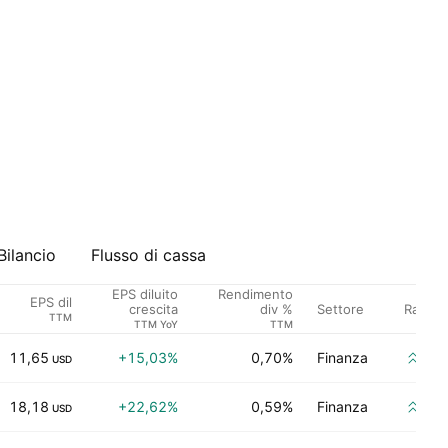
Bilancio
Flusso di cassa
EPS diluito
Rendimento
EPS dil
Settore
Rating 
crescita
div %
TTM
TTM YoY
TTM
11,65
+15,03%
0,70%
Finanza
Co
USD
18,18
+22,62%
0,59%
Finanza
Co
USD