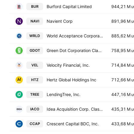
Burford Capital Limited
944,21 M
BUR
U
Navient Corp
891,96 M
NAVI
U
World Acceptance Corporation
885,62 M
WRLD
U
Green Dot Corporation Class A
758,95 M
GDOT
U
Velocity Financial, Inc.
714,84 M
VEL
U
Hertz Global Holdings Inc
712,66 M
HTZ
U
LendingTree, Inc.
447,16 M
TREE
U
Idea Acquisition Corp. Class A
435,31 M
IACO
U
Crescent Capital BDC, Inc.
433,68 M
CCAP
U