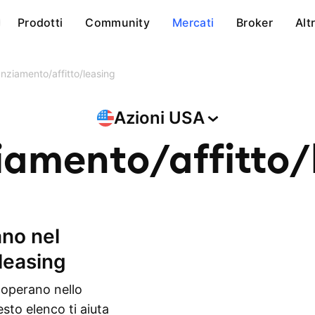
Prodotti
Community
Mercati
Broker
Alt
anziamento/affitto/leasing
Azioni
USA
iamento/affitto/
/leasing
 operano nello
sto elenco ti aiuta