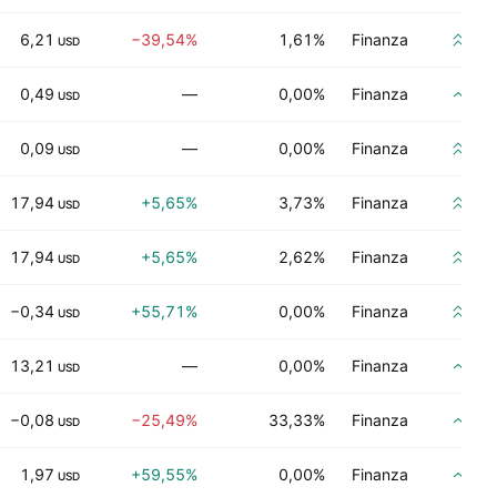
6,21
−39,54%
1,61%
Finanza
Co
USD
0,49
—
0,00%
Finanza
Co
USD
0,09
—
0,00%
Finanza
Co
USD
17,94
+5,65%
3,73%
Finanza
Co
USD
17,94
+5,65%
2,62%
Finanza
Co
USD
−0,34
+55,71%
0,00%
Finanza
Co
USD
13,21
—
0,00%
Finanza
Co
USD
−0,08
−25,49%
33,33%
Finanza
Co
USD
1,97
+59,55%
0,00%
Finanza
Co
USD