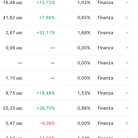
16,48
+15,72%
1,03%
Finanza
Co
USD
41,62
+7,66%
0,65%
Finanza
Co
USD
2,67
+32,17%
1,68%
Finanza
Co
USD
0,06
—
0,00%
Finanza
Co
USD
—
—
0,00%
Finanza
Co
1,10
—
0,00%
Finanza
Co
USD
9,75
+18,48%
1,53%
Finanza
Co
USD
20,33
+26,70%
0,86%
Finanza
Co
USD
0,47
−4,36%
0,00%
Finanza
Ne
USD