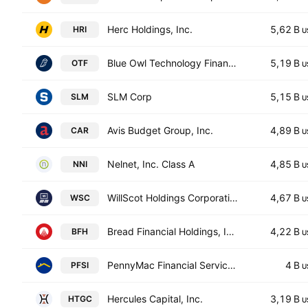
Herc Holdings, Inc.
5,62 B
HRI
U
Blue Owl Technology Finance Corp.
5,19 B
OTF
U
SLM Corp
5,15 B
SLM
U
Avis Budget Group, Inc.
4,89 B
CAR
U
Nelnet, Inc. Class A
4,85 B
NNI
U
WillScot Holdings Corporation Class A
4,67 B
WSC
U
Bread Financial Holdings, Inc.
4,22 B
BFH
U
PennyMac Financial Services, Inc.
4 B
PFSI
U
Hercules Capital, Inc.
3,19 B
HTGC
U