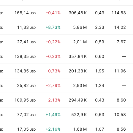
168,14
−0,41%
306,48 K
0,43
114,53
SD
USD
11,33
+8,73%
5,86 M
2,33
14,02
SD
USD
27,41
−0,22%
2,01 M
0,59
7,67
SD
USD
138,35
−0,23%
357,84 K
0,60
—
SD
USD
134,85
−0,73%
201,38 K
1,95
11,96
SD
USD
25,82
−2,79%
2,93 M
1,24
—
SD
USD
109,95
−2,13%
294,49 K
0,43
8,60
SD
USD
77,02
+1,49%
522,9 K
0,63
10,58
SD
USD
17,05
+2,16%
1,68 M
1,07
8,56
SD
USD