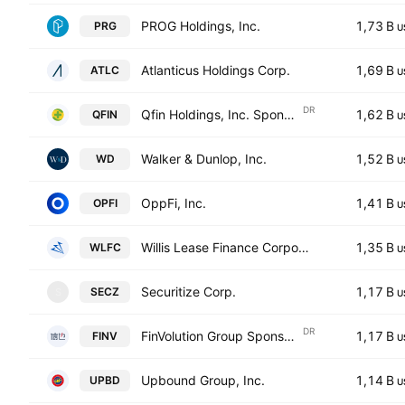
PROG Holdings, Inc.
1,73 B
PRG
U
Atlanticus Holdings Corp.
1,69 B
ATLC
U
DR
Qfin Holdings, Inc. Sponsored ADR Class A
1,62 B
QFIN
U
Walker & Dunlop, Inc.
1,52 B
WD
U
OppFi, Inc.
1,41 B
OPFI
U
Willis Lease Finance Corporation
1,35 B
WLFC
U
Securitize Corp.
1,17 B
SECZ
S
U
DR
FinVolution Group Sponsored ADR Class A
1,17 B
FINV
U
Upbound Group, Inc.
1,14 B
UPBD
U