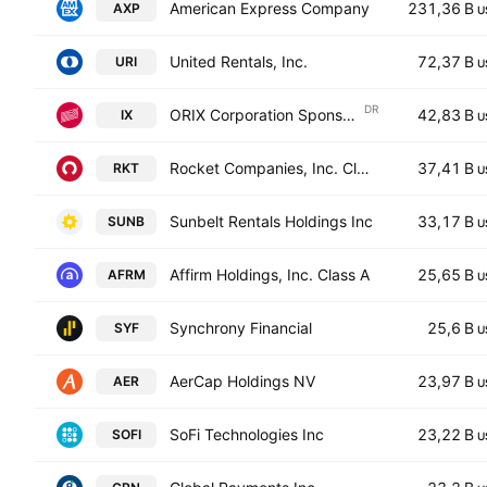
American Express Company
231,36 B
AXP
U
United Rentals, Inc.
72,37 B
URI
U
DR
ORIX Corporation Sponsored ADR
42,83 B
IX
U
Rocket Companies, Inc. Class A
37,41 B
RKT
U
Sunbelt Rentals Holdings Inc
33,17 B
SUNB
U
Affirm Holdings, Inc. Class A
25,65 B
AFRM
U
Synchrony Financial
25,6 B
SYF
U
AerCap Holdings NV
23,97 B
AER
U
SoFi Technologies Inc
23,22 B
SOFI
U