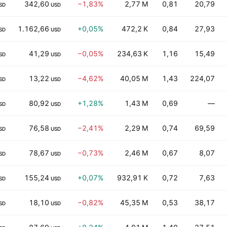
342,60
−1,83%
2,77 M
0,81
20,79
SD
USD
1.162,66
+0,05%
472,2 K
0,84
27,93
SD
USD
41,29
−0,05%
234,63 K
1,16
15,49
SD
USD
13,22
−4,62%
40,05 M
1,43
224,07
SD
USD
80,92
+1,28%
1,43 M
0,69
—
SD
USD
76,58
−2,41%
2,29 M
0,74
69,59
SD
USD
78,67
−0,73%
2,46 M
0,67
8,07
SD
USD
155,24
+0,07%
932,91 K
0,72
7,63
SD
USD
18,10
−0,82%
45,35 M
0,53
38,17
SD
USD