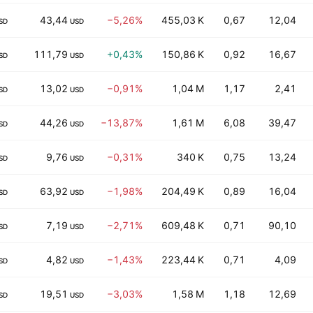
43,44
−5,26%
455,03 K
0,67
12,04
SD
USD
111,79
+0,43%
150,86 K
0,92
16,67
SD
USD
13,02
−0,91%
1,04 M
1,17
2,41
SD
USD
44,26
−13,87%
1,61 M
6,08
39,47
SD
USD
9,76
−0,31%
340 K
0,75
13,24
SD
USD
63,92
−1,98%
204,49 K
0,89
16,04
SD
USD
7,19
−2,71%
609,48 K
0,71
90,10
SD
USD
4,82
−1,43%
223,44 K
0,71
4,09
SD
USD
19,51
−3,03%
1,58 M
1,18
12,69
SD
USD