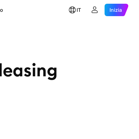
ro
IT
Inizia
leasing