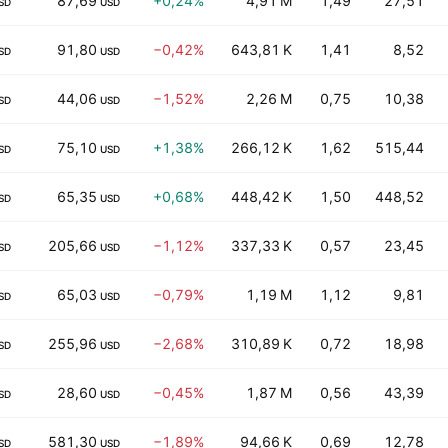
87,69
+0,24%
4,91 M
1,49
27,51
SD
USD
91,80
−0,42%
643,81 K
1,41
8,52
SD
USD
44,06
−1,52%
2,26 M
0,75
10,38
SD
USD
75,10
+1,38%
266,12 K
1,62
515,44
SD
USD
65,35
+0,68%
448,42 K
1,50
448,52
SD
USD
205,66
−1,12%
337,33 K
0,57
23,45
SD
USD
65,03
−0,79%
1,19 M
1,12
9,81
SD
USD
255,96
−2,68%
310,89 K
0,72
18,98
SD
USD
28,60
−0,45%
1,87 M
0,56
43,39
SD
USD
581,30
−1,89%
94,66 K
0,69
12,78
SD
USD