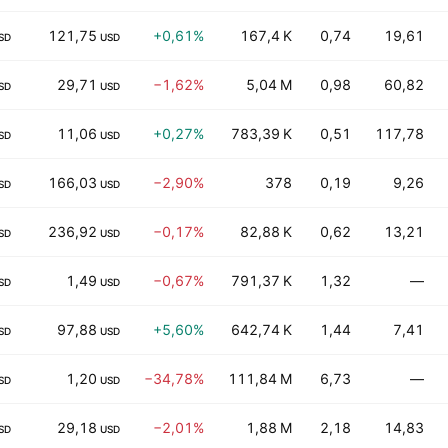
121,75
+0,61%
167,4 K
0,74
19,61
SD
USD
29,71
−1,62%
5,04 M
0,98
60,82
SD
USD
11,06
+0,27%
783,39 K
0,51
117,78
SD
USD
166,03
−2,90%
378
0,19
9,26
SD
USD
236,92
−0,17%
82,88 K
0,62
13,21
SD
USD
1,49
−0,67%
791,37 K
1,32
—
SD
USD
97,88
+5,60%
642,74 K
1,44
7,41
SD
USD
1,20
−34,78%
111,84 M
6,73
—
SD
USD
29,18
−2,01%
1,88 M
2,18
14,83
SD
USD