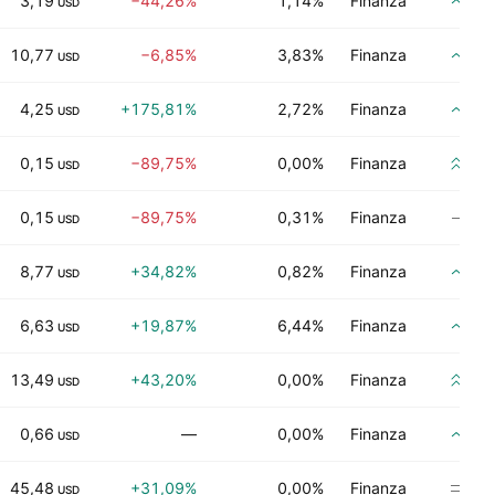
3,19
−44,26%
1,14%
Finanza
Co
USD
10,77
−6,85%
3,83%
Finanza
Co
USD
4,25
+175,81%
2,72%
Finanza
Co
USD
0,15
−89,75%
0,00%
Finanza
Co
USD
0,15
−89,75%
0,31%
Finanza
Nes
USD
8,77
+34,82%
0,82%
Finanza
Co
USD
6,63
+19,87%
6,44%
Finanza
Co
USD
13,49
+43,20%
0,00%
Finanza
Co
USD
0,66
—
0,00%
Finanza
Co
USD
45,48
+31,09%
0,00%
Finanza
Ne
USD