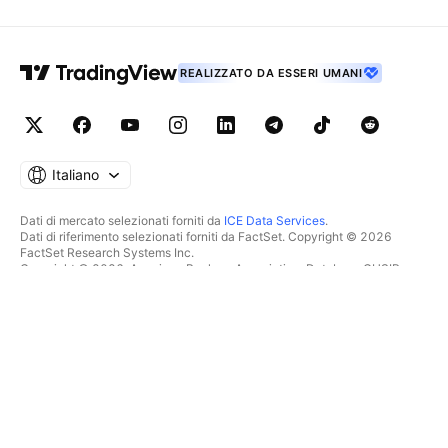
REALIZZATO DA ESSERI UMANI
Italiano
Dati di mercato selezionati forniti da
ICE Data Services
.
Dati di riferimento selezionati forniti da FactSet. Copyright © 2026
FactSet Research Systems Inc.
Copyright © 2026, American Bankers Association. Database CUSIP
fornito da FactSet Research Systems Inc. Tutti i diritti riservati.
Documenti depositati presso la SEC e altri documenti forniti da
Quartr
.
© 2026 TradingView, Inc.
PIÙ CHE UN SEMPLICE
STRUMENTI E ABBONAMENTI
PRODOTTO
Caratteristiche
Grafici
Costi
SCREENER
Dati di mercato